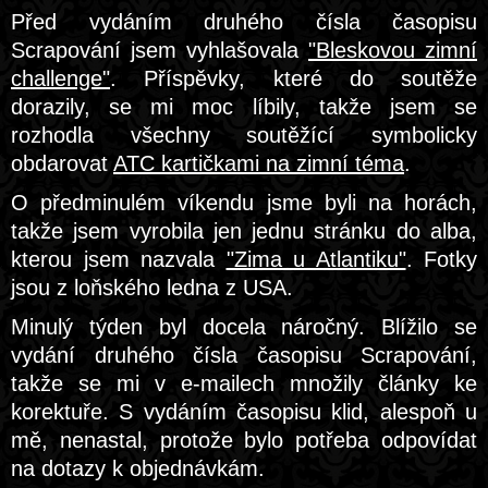
Před vydáním druhého čísla časopisu
Scrapování jsem vyhlašovala
"Bleskovou zimní
challenge"
. Příspěvky, které do soutěže
dorazily, se mi moc líbily, takže jsem se
rozhodla všechny soutěžící symbolicky
obdarovat
ATC kartičkami na zimní téma
.
O předminulém víkendu jsme byli na horách,
takže jsem vyrobila jen jednu stránku do alba,
kterou jsem nazvala
"Zima u Atlantiku"
. Fotky
jsou z loňského ledna z USA.
Minulý týden byl docela náročný. Blížilo se
vydání druhého čísla časopisu Scrapování,
takže se mi v e-mailech množily články ke
korektuře. S vydáním časopisu klid, alespoň u
mě, nenastal, protože bylo potřeba odpovídat
na dotazy k objednávkám.