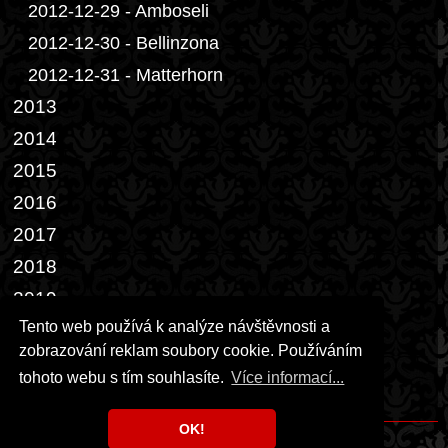
2012-12-29 - Amboseli
2012-12-30 - Bellinzona
2012-12-31 - Matterhorn
2013
2014
2015
2016
2017
2018
2019
Tento web používá k analýze návštěvnosti a
2022
zobrazování reklam soubory cookie. Používáním
2023
tohoto webu s tím souhlasíte.
Více informací...
2026
OK!