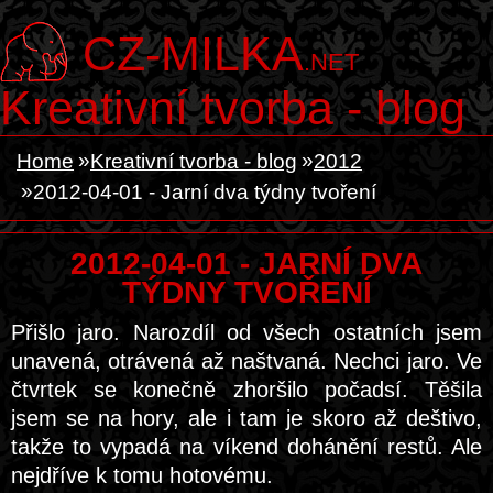
CZ-MILKA
.NET
Kreativní tvorba - blog
Home
Kreativní tvorba - blog
2012
2012-04-01 - Jarní dva týdny tvoření
2012-04-01 - JARNÍ DVA
TÝDNY TVOŘENÍ
Přišlo jaro. Narozdíl od všech ostatních jsem
unavená, otrávená až naštvaná. Nechci jaro. Ve
čtvrtek se konečně zhoršilo počadsí. Těšila
jsem se na hory, ale i tam je skoro až deštivo,
takže to vypadá na víkend dohánění restů. Ale
nejdříve k tomu hotovému.