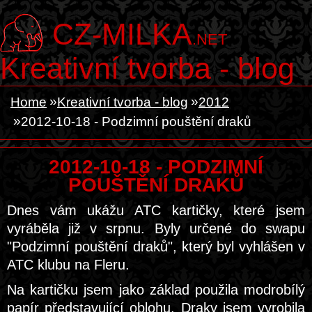
CZ-MILKA
.NET
Kreativní tvorba - blog
Home
Kreativní tvorba - blog
2012
2012-10-18 - Podzimní pouštění draků
2012-10-18 - PODZIMNÍ
POUŠTĚNÍ DRAKŮ
Dnes vám ukážu ATC kartičky, které jsem
vyráběla již v srpnu. Byly určené do swapu
"Podzimní pouštění draků", který byl vyhlášen v
ATC klubu na Fleru.
Na kartičku jsem jako základ použila modrobílý
papír představující oblohu. Draky jsem vyrobila