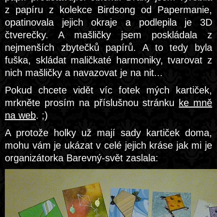
z papíru z kolekce Birdsong od Papermanie,
opatinovala jejich okraje a podlepila je 3D
čtverečky. A mašličky jsem poskládala z
nejmenších zbytečků papírů. A to tedy byla
fuška, skládat maličkaté harmoniky, tvarovat z
nich mašličky a navazovat je na nit...
Pokud chcete vidět víc fotek mých kartiček,
mrkněte prosím na příslušnou stránku
ke mně
na web
. ;)
A protože holky už mají sady kartiček doma,
mohu vám je ukázat v celé jejich kráse jak mi je
organizátorka Barevný-svět zaslala: