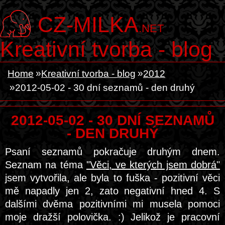
CZ-MILKA
.NET
Kreativní tvorba - blog
Home
Kreativní tvorba - blog
2012
2012-05-02 - 30 dní seznamů - den druhý
2012-05-02 - 30 DNÍ SEZNAMŮ
- DEN DRUHÝ
Psaní seznamů pokračuje druhým dnem.
Seznam na téma
"Věci, ve kterých jsem dobrá"
jsem vytvořila, ale byla to fuška - pozitivní věci
mě napadly jen 2, zato negativní hned 4. S
dalšími dvěma pozitivními mi musela pomoci
moje dražší polovička. :) Jelikož je pracovní