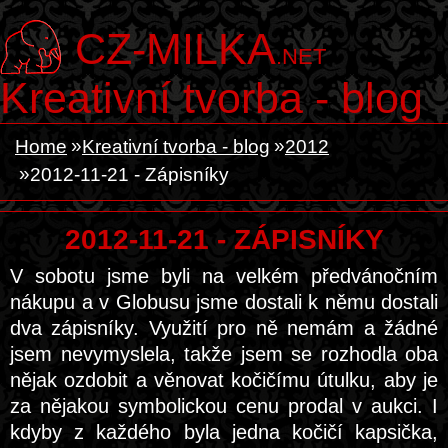
CZ-MILKA
.NET
Kreativní tvorba - blog
Home
Kreativní tvorba - blog
2012
2012-11-21 - Zápisníky
2012-11-21 - ZÁPISNÍKY
V sobotu jsme byli na velkém předvánočním
nákupu a v Globusu jsme dostali k němu dostali
dva zápisníky. Využití pro ně nemám a žádné
jsem nevymyslela, takže jsem se rozhodla oba
nějak ozdobit a věnovat kočičímu útulku, aby je
za nějakou symbolickou cenu prodal v aukci. I
kdyby z každého byla jedna kočičí kapsička,