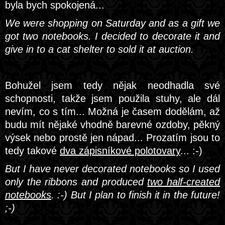
byla bych spokojená...
We were shopping on Saturday and as a gift we
got two notebooks. I decided to decorate it and
give in to a cat shelter to sold it at auction.
Bohužel jsem tedy nějak neodhadla své
schopnosti, takže jsem použila stuhy, ale dál
nevím, co s tím... Možná je časem dodělám, až
budu mít nějaké vhodně barevné ozdoby, pěkný
výsek nebo prostě jen nápad... Prozatím jsou to
tedy takové
dva zápisníkové polotovary
... :-)
But I have never decorated notebooks so I used
only the ribbons and produced
two half-created
notebooks
. :-) But I plan to finish it in the future!
;-)