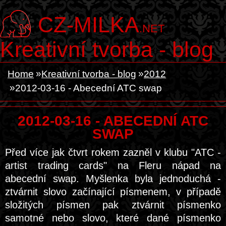
CZ-MILKA
.NET
Kreativní tvorba - blog
Home
Kreativní tvorba - blog
2012
2012-03-16 - Abecední ATC swap
2012-03-16 - ABECEDNÍ ATC
SWAP
Před více jak čtvrt rokem zazněl v klubu "ATC -
artist trading cards" na Fleru nápad na
abecední swap. Myšlenka byla jednoduchá -
ztvárnit slovo začínající písmenem, v případě
složitých písmen pak ztvárnit písmenko
samotné nebo slovo, které dané písmenko