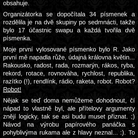
obsahuje.
Organizátorka se dopočítala 34 písmenek a
rozdělila je na dvě skupiny po sedmnácti, takže
bylo 17 účastnic swapu a každá tvořila dvě
písmenka.
Moje první vylosované písmenko bylo R. Jako
první mě napadla růže, údajná královna květin...
Rakousko, radost, rada, rozmarýn, rákos, ryba,
rekord, rotace, rovnováha, rychlost, republika,
razítko (!), rendlínk, rádio, raketa, robot. Robot?
Robot!
Nějak se teď doma nemůžeme dohodnout, čí
nápad to vlastně byl, ale přítelovy argumenty
znějí logicky, tak se asi budu muset přiznat. ;)
Návod na výrobu papírového panáčka s
pohyblivýma rukama ale z hlavy neznal... :). To