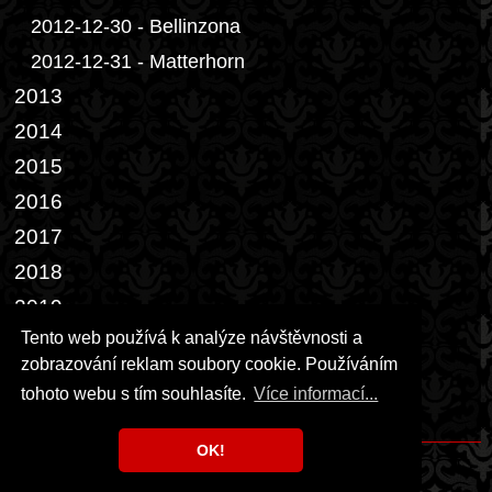
2012-12-30 - Bellinzona
2012-12-31 - Matterhorn
2013
2014
2015
2016
2017
2018
2019
Tento web používá k analýze návštěvnosti a
2022
zobrazování reklam soubory cookie. Používáním
2023
tohoto webu s tím souhlasíte.
Více informací...
2026
OK!
Copyright © 1999 - 2026 Milka