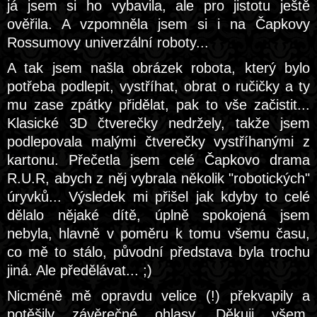
já jsem si ho vybavila, ale pro jistotu ještě
ověřila. A vzpomněla jsem si i na Čapkovy
Rossumovy univerzální roboty...
A tak jsem našla obrázek robota, který bylo
potřeba podlepit, vystříhat, obrat o ručičky a ty
mu zase zpátky přidělat, pak to vše začistit...
Klasické 3D čtverečky nedržely, takže jsem
podlepovala malými čtverečky vystříhanými z
kartonu. Přečetla jsem celé Čapkovo drama
R.U.R, abych z něj vybrala několik "robotických"
úryvků... Výsledek mi přišel jak kdyby to celé
dělalo nějaké dítě, úplně spokojená jsem
nebyla, hlavně v poměru k tomu všemu času,
co mě to stálo, původní představa byla trochu
jiná. Ale předělávat... ;)
Nicméně mě opravdu velice (!) překvapily a
potěšily závěrečné ohlasy. Děkuji všem,