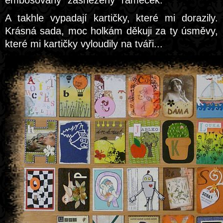
embosovaný "zasněžený" rámeček.
A takhle vypadají kartičky, které mi dorazily.
Krásná sada, moc holkám děkuji za ty úsměvy,
které mi kartičky vyloudily na tváři...