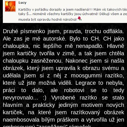
Druhé písmenko jsem, pravda, trochu odflákla.
Ale zas je mé autorské. Bylo to CH. CH jako
chaloupka, nic lepšího mě nenapadlo. Hlavně
jsem kartičky tvořila v zimě, a tak jsem chtěla
chaloupku zasněženou. Nakonec jsem si našla
obrázek, který jsem upravila k obrazu svému a
udělala jsem si z něj z moosgummi razítko,
které už jste možná viděli. Legrace to nebyla,
práci to dalo, ale robotovi se to tedy
nevyrovnalo... :) Vyrobené razítko se stalo
hlavním a prakticky jediným motivem nových
kartiček, na které jsem razítkovaný obrázek
naembosovala bílým práškem a vytvořila už jen