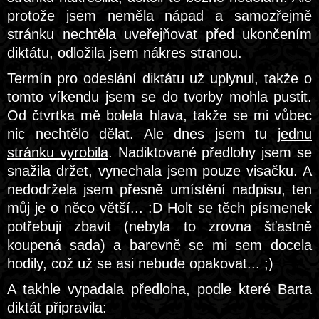
protože jsem neměla nápad a samozřejmě
stránku nechtěla uveřejňovat před ukončením
diktátu, odložila jsem nákres stranou.
Termín pro odeslání diktátu už uplynul, takže o
tomto víkendu jsem se do tvorby mohla pustit.
Od čtvrtka mě bolela hlava, takže se mi vůbec
nic nechtělo dělat. Ale dnes jsem tu
jednu
stránku vyrobila
. Nadiktované předlohy jsem se
snažila držet, vynechala jsem pouze visačku. A
nedodržela jsem přesně umístění nadpisu, ten
můj je o něco větší... :D Holt se těch písmenek
potřebuji zbavit (nebyla to zrovna šťastně
koupená sada) a barevně se mi sem docela
hodily, což už se asi nebude opakovat... ;)
A takhle vypadala předloha, podle které Barta
diktát připravila: