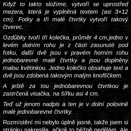
Když to takto složíme, vytvoří se uprostřed
mezera, která je vyplněná textem (asi 3×12
cm). Fotky a tři malé čtvrtky vytvoří takový
čtverec.
Ozdůbky tvoří tři kolečka, průměr 4 cm,jedno v
levém dolním rohu je z části zasunuté pod
fotku, další dvě jsou v pravém horním rohu
jednobarevné malé čtvrtky a jsou doplněny
malou květinkou. Jedno kolečko obsahuje text a
dvě jsou zdobená takovým malým knoflíčkem.
A ještě za tou jednobarevnou čtvrtkou je
zastrčená visačka, na šířku asi 4 cm.
Teď už jenom nadpis a ten je v dolní polovině
malé jednobarevné čtvrtky.
Rozmístění mi nebylo úplně jasné, takže jsem si
stránku nakreslila, ačkoli to běžně nedělám. Ale