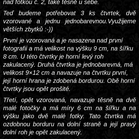
nad fotkou č. 2, také těsně u sebe.
Teď budeme potřebovat 3 ks čtvrtek, dvě
vzorované a jednu jednobarevnou.Využijeme
větších zbytků :-))
První je vzorovaná a je nasazena nad první
fotografii a má velikost na výšku 9 cm, na šířku
8 cm. U této čtvrtky je horní levý roh
zakulacený. Druhá čtvrtka je jednobarevná, má
velikost 9×12 cm a navazuje na čtvrtku první,
její horní hrana je zdobená bordurou. Obě horní
čtvrtky jsou opět prošité.
Třetí, opět vzorovaná, navazuje těsně na dvě
malé fotočky a má míry 6 cm na šířku a na
výšku jako dvě malé fotky. Tato čtvrtka má
ozdobnou borduru na dolní straně a její pravý
dolní roh je opět zakulacený.