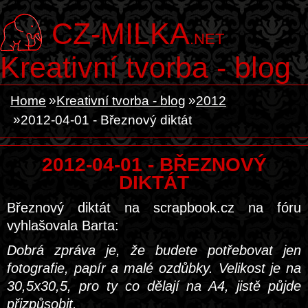
CZ-MILKA
.NET
Kreativní tvorba - blog
Home
Kreativní tvorba - blog
2012
2012-04-01 - Březnový diktát
2012-04-01 - BŘEZNOVÝ
DIKTÁT
Březnový diktát na scrapbook.cz na fóru
vyhlašovala Barta:
Dobrá zpráva je, že budete potřebovat jen
fotografie, papír a malé ozdůbky. Velikost je na
30,5x30,5, pro ty co dělají na A4, jistě půjde
přizpůsobit.