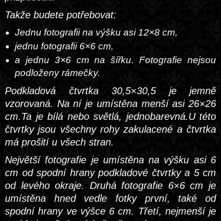
Takže budete potřebovat:
Jednu fotografii na výšku asi 12×8 cm,
jednu fotografii 6×6 cm,
a jednu 3×6 cm na šířku. Fotografie nejsou
podloženy rámečky.
Podkladová čtvrtka 30,5×30,5 je jemně
vzorovaná. Na ní je umístěna menší asi 26×26
cm.Ta je bílá nebo světlá, jednobarevná.U této
čtvrtky jsou všechny rohy zakulacené a čtvrtka
má prošití u všech stran.
Největší fotografie je umístěna na výšku asi 6
cm od spodní hrany podkladové čtvrtky a 5 cm
od levého okraje. Druhá fotografie 6×6 cm je
umístěna hned vedle fotky první, také od
spodní hrany ve výšce 6 cm. Třetí, nejmenší je