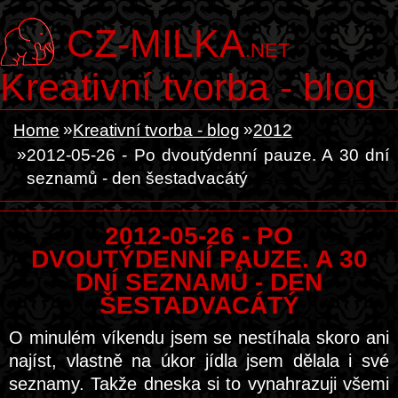
CZ-MILKA
.NET
Kreativní tvorba - blog
Home
Kreativní tvorba - blog
2012
2012-05-26 - Po dvoutýdenní pauze. A 30 dní
seznamů - den šestadvacátý
2012-05-26 - PO
DVOUTÝDENNÍ PAUZE. A 30
DNÍ SEZNAMŮ - DEN
ŠESTADVACÁTÝ
O minulém víkendu jsem se nestíhala skoro ani
najíst, vlastně na úkor jídla jsem dělala i své
seznamy. Takže dneska si to vynahrazuji všemi