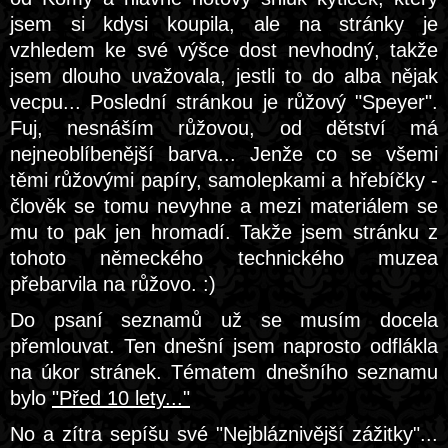
jsem si kdysi koupila, ale na stránky je
vzhledem ke své výšce dost nevhodný, takže
jsem dlouho uvažovala, jestli to do alba nějak
vecpu... Poslední stránkou je růžový "Speyer".
Fuj, nesnáším růžovou, od dětství má
nejneoblíbenější barva... Jenže co se všemi
těmi růžovými papíry, samolepkami a hřebíčky -
člověk se tomu nevyhne a mezi materiálem se
mu to pak jen hromadí. Takže jsem stránku z
tohoto německého technického muzea
přebarvila na růžovo. :)
Do psaní seznamů už se musím docela
přemlouvat. Ten dnešní jsem naprosto odflákla
na úkor stránek. Tématem dnešního seznamu
bylo
"Před 10 lety..."
No a zítra sepíšu své "Nejbláznivější zážitky"...