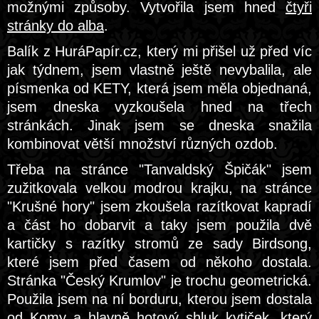
možnými způsoby. Vytvořila jsem hned
čtyři
stránky do alba
.
Balík z HuráPapír.cz, který mi přišel už před víc
jak týdnem, jsem vlastně ještě nevybalila, ale
písmenka od KETY, která jsem měla objednaná,
jsem dneska vyzkoušela hned na třech
stránkách. Jinak jsem se dneska snažila
kombinovat větší množství různých ozdob.
Třeba na stránce "Tanvaldský Špičák" jsem
zužitkovala velkou modrou krajku, na stránce
"Krušné hory" jsem zkoušela razítkovat kapradí
a část ho dobarvit a taky jsem použila dvě
kartičky s razítky stromů ze sady Birdsong,
které jsem před časem od někoho dostala.
Stránka "Český Krumlov" je trochu geometrická.
Použila jsem na ní borduru, kterou jsem dostala
od Komy a hlavně hotový shluk kytiček, který