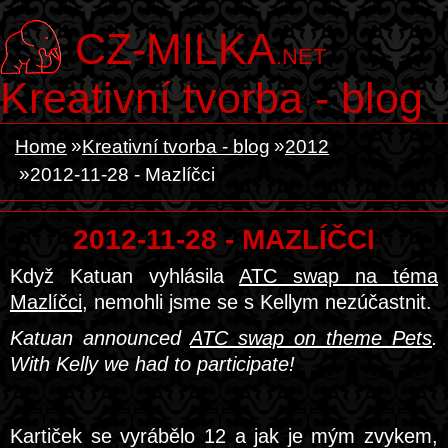
CZ-MILKA
.NET
Kreativní tvorba - blog
Home
Kreativní tvorba - blog
2012
2012-11-28 - Mazlíčci
2012-11-28 - MAZLÍČCI
Když Katuan vyhlásila
ATC swap na téma
Mazlíčci
, nemohli jsme se s Kellym nezúčastnit.
Katuan announced
ATC swap on theme Pets
.
With Kelly we had to participate!
Kartiček se vyrábělo 12 a jak je mým zvykem,