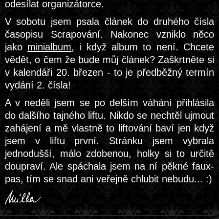
odesílat organizátorce.
V sobotu jsem psala článek do druhého čísla
časopisu Scrapování. Nakonec vzniklo něco
jako
minialbum
, i když album to není. Chcete
vědět, o čem že bude můj článek? Zaškrtněte si
v kalendáři 20. březen - to je předběžný termín
vydání 2. čísla!
A v neděli jsem se po delším váhání přihlásila
do dalšího tajného liftu. Nikdo se nechtěl ujmout
zahájení a mě vlastně to liftování baví jen když
jsem v liftu první. Stránku jsem vybrala
jednodušší, málo zdobenou, holky si to určitě
doupraví. Ale spáchala jsem na ní pěkné faux-
pas, tím se snad ani veřejně chlubit nebudu... :)