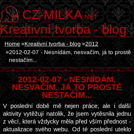
CZ-MILKA
.NET
Kreativní tvorba - blog
Home
Kreativní tvorba - blog
2012
2012-02-07 - Nesnídám, nesvačím, já to prostě
nestačím...
2012-02-07 - NESNÍDÁM,
NESVAČÍM, JÁ TO PROSTĚ
NESTAČÍM...
V poslední době mě nejen práce, ale i další
aktivity vytěžují natolik, že jsem vytěsnila jednu
z věcí, která vždycky měla před vším přednost -
aktualizace svého webu. Od té poslední uteklo