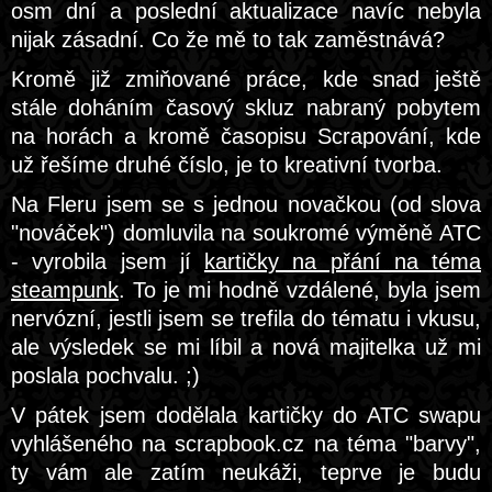
osm dní a poslední aktualizace navíc nebyla
nijak zásadní. Co že mě to tak zaměstnává?
Kromě již zmiňované práce, kde snad ještě
stále doháním časový skluz nabraný pobytem
na horách a kromě časopisu Scrapování, kde
už řešíme druhé číslo, je to kreativní tvorba.
Na Fleru jsem se s jednou novačkou (od slova
"nováček") domluvila na soukromé výměně ATC
- vyrobila jsem jí
kartičky na přání na téma
steampunk
. To je mi hodně vzdálené, byla jsem
nervózní, jestli jsem se trefila do tématu i vkusu,
ale výsledek se mi líbil a nová majitelka už mi
poslala pochvalu. ;)
V pátek jsem dodělala kartičky do ATC swapu
vyhlášeného na scrapbook.cz na téma "barvy",
ty vám ale zatím neukáži, teprve je budu