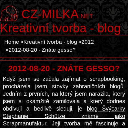
CZ-MILKA
.NET
Kreativní tvorba - blog
Home
Kreativní tvorba - blog
2012
2012-08-20 - Znáte gesso?
2012-08-20 - ZNÁTE GESSO?
Když jsem se začala zajímat o scrapbooking,
procházela jsem stovky zahraničních blogů.
Jedním z prvních, na který jsem narazila, který
jsem si okamžitě zamilovala a který dodnes
obdivuji a bedlivě sleduji, je
blog Švýcarky
Stephanie Schütze známé jako
Scrapmanufaktur
. Její tvorba mě fascinuje a