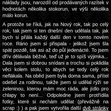
náklady jsou, narozdíl od prodávaných razítek v
hodnotách několika stokorun, ve výši několika
málo korun.
A protože se říká, jak na Nový rok, tak po celý
rok, tak jsem si ten dnešní den udělala tak, jak
bych si přála každý další den v tomto novém
roce. Ráno jsem si přispala - jelikož jsem šla
spát pozdě, tak asi až do půl jedenácté. To jsem
dřív dělávala běžně, teď už je to spíš výjimka...
Dala jsem si dobrou snídani a trochu si poklidila
věci kolem stolu, to abych se tedy celý rok
neflákala. Na oběd jsem byla doma sama, přítel
odešel za rodinou, takže jsem si udělal rýži se
zeleninou, kterou mám moc ráda, ale jídlo pro
chlapy to není... Odpoledne jsem protřídila
fotky, které si nechám udělat (převážně na
scrap :) ) a pak jsem vytvořila další
dvě stránky