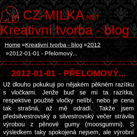
CZ-MILKA
.NET
Kreativní tvorba - blog
Home
Kreativní tvorba - blog
2012
2012-01-01 - Přelomový...
2012-01-01 - PŘELOMOVÝ...
Už dlouho pokukuji po nějakém pěkném razítku
s vločkami. Jenže buď se mi ta razítka,
respektive použité vločky nelíbí, nebo je cena
tak strašná, až mě odradí. Takže jsem
předsilvestrovský a silvestrovský večer strávila
výrobou
z pěnové gumy (moosgummi). S
výsledkem taky spokojená nejsem, ale výrobní