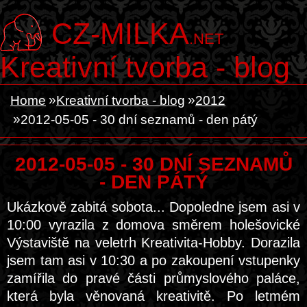
CZ-MILKA
.NET
Kreativní tvorba - blog
Home
Kreativní tvorba - blog
2012
2012-05-05 - 30 dní seznamů - den pátý
2012-05-05 - 30 DNÍ SEZNAMŮ
- DEN PÁTÝ
Ukázkově zabitá sobota... Dopoledne jsem asi v
10:00 vyrazila z domova směrem holešovické
Výstaviště na veletrh Kreativita-Hobby. Dorazila
jsem tam asi v 10:30 a po zakoupení vstupenky
zamířila do pravé části průmyslového paláce,
která byla věnovaná kreativitě. Po letmém