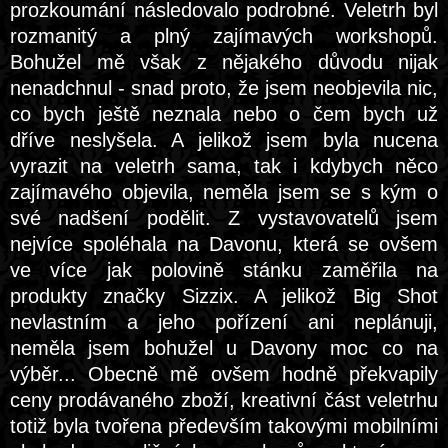
prozkoumání následovalo podrobné. Veletrh byl
rozmanitý a plný zajímavých workshopů.
Bohužel mě však z nějakého důvodu nijak
nenadchnul - snad proto, že jsem neobjevila nic,
co bych ještě neznala nebo o čem bych už
dříve neslyšela. A jelikož jsem byla nucena
vyrazit na veletrh sama, tak i kdybych něco
zajímavého objevila, neměla jsem se s kým o
své nadšení podělit. Z vystavovatelů jsem
nejvíce spoléhala na Davonu, která se ovšem
ve více jak polovině stánku zaměřila na
produkty značky Sizzix. A jelikož Big Shot
nevlastním a jeho pořízení ani neplánuji,
neměla jsem bohužel u Davony moc co na
výběr... Obecně mě ovšem hodně překvapily
ceny prodávaného zboží, kreativní část veletrhu
totiž byla tvořena především takovými mobilními