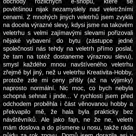
obchody rozličných e-shopů, které se
povětšinou nijak nezamyslely nad veletržními
cenami. Z mnohých jiných veletrhů jsem zvyklá
na docela výrazné slevy, kdysi jsme na takovém
veletrhu s velmi zajímavými slevami pořizovali
nějaké vybavení do bytu (zástupce jedné
společnosti nás tehdy na veletrh přímo poslal,
že tam na totéž dostaneme výraznou slevu),
smysl každého mnou navštíveného veletrhu
zřejmě byl jiný, než u veletrhu Kreativita-Hobby,
protože zde mi ceny přišly (až na výjimky)
naprosto normální. Nic moc, co bych nebyla
schopná sehnat i jinde... V rychlosti jsem před
odchodem proběhla i část věnovanou hobby a
překvapilo mě, že hala byla prakticky bez
návštěvníků. Ale jako fajn, ne že ne, veleth
mám doslova a do písmene u nosu, takže ráda
půjdu za rok znovu. Domů jsem dorazila asi v