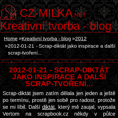
CZ-MILKA
.NET
Kreativní tvorba - blog
Home
Kreativní tvorba - blog
2012
2012-01-21 - Scrap-diktát jako inspirace a další
scrap-tvoření...
2012-01-21 - SCRAP-DIKTÁT
JAKO INSPIRACE A DALŠÍ
SCRAP-TVOŘENÍ...
Scrap-diktát jsem zatím dělala jen jeden a ještě
po termínu, prostě jen sobě pro radost, protože
se mi líbil. Další
diktát
, který mě zaujal, vypsala
Vertom na scrapbook.cz někdy v půlce