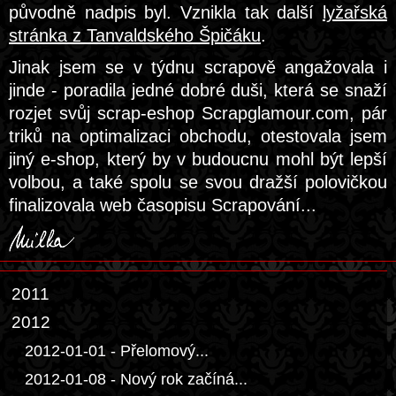
původně nadpis byl. Vznikla tak další
lyžařská
stránka z Tanvaldského Špičáku
.
Jinak jsem se v týdnu scrapově angažovala i
jinde - poradila jedné dobré duši, která se snaží
rozjet svůj scrap-eshop Scrapglamour.com, pár
triků na optimalizaci obchodu, otestovala jsem
jiný e-shop, který by v budoucnu mohl být lepší
volbou, a také spolu se svou dražší polovičkou
finalizovala web časopisu Scrapování...
2011
2012
2012-01-01 - Přelomový...
2012-01-08 - Nový rok začíná...