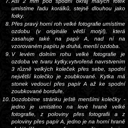
Asi 2 mm pod spodní okraj malých fotek
umístíme řadu korálků, stejně dlouhou jako
fotky.
Přes pravý horní roh velké fotografie umístíme
ozdobu (v originále větší motýl), která
zasahuje také na papír A, nad ní na
vzorovaném papíru je druhá, menší ozdoba.
V levém dolním rohu velké fotografie je
ozdoba ve tvaru kytky,vytvořená navrstvením
3 různě velkých koleček přes sebe, spodní
největší kolečko je zoubkované. Kytka má
stonek vedoucí přes papír A až ke spodní
zoubkované borduře.
Dozdobíme stránku ještě menšími kolečky -
jedno je umístěno na levé hraně velké
fotografie, z poloviny přes fotografii a z
poloviny přes papír A, jedno je na horní hraně