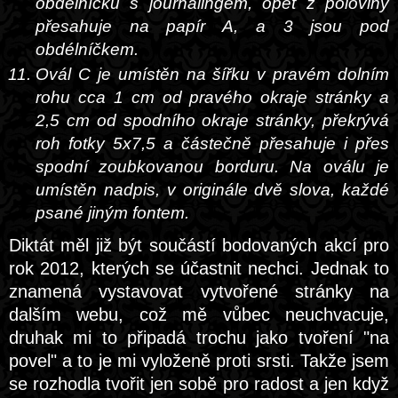
obdélníčku s journalingem, opět z poloviny
přesahuje na papír A, a 3 jsou pod
obdélníčkem.
Ovál C je umístěn na šířku v pravém dolním
rohu cca 1 cm od pravého okraje stránky a
2,5 cm od spodního okraje stránky, překrývá
roh fotky 5x7,5 a částečně přesahuje i přes
spodní zoubkovanou borduru. Na oválu je
umístěn nadpis, v originále dvě slova, každé
psané jiným fontem.
Diktát měl již být součástí bodovaných akcí pro
rok 2012, kterých se účastnit nechci. Jednak to
znamená vystavovat vytvořené stránky na
dalším webu, což mě vůbec neuchvacuje,
druhak mi to připadá trochu jako tvoření "na
povel" a to je mi vyloženě proti srsti. Takže jsem
se rozhodla tvořit jen sobě pro radost a jen když