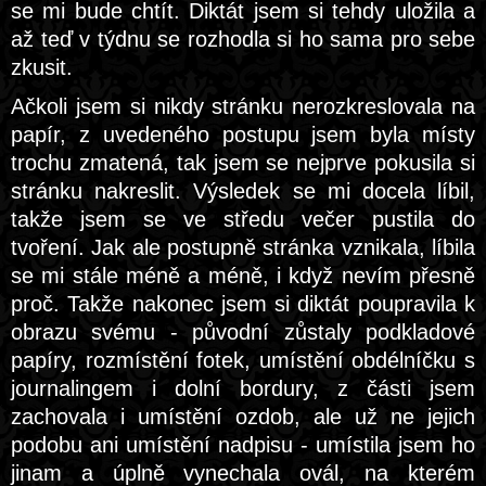
se mi bude chtít. Diktát jsem si tehdy uložila a
až teď v týdnu se rozhodla si ho sama pro sebe
zkusit.
Ačkoli jsem si nikdy stránku nerozkreslovala na
papír, z uvedeného postupu jsem byla místy
trochu zmatená, tak jsem se nejprve pokusila si
stránku nakreslit. Výsledek se mi docela líbil,
takže jsem se ve středu večer pustila do
tvoření. Jak ale postupně stránka vznikala, líbila
se mi stále méně a méně, i když nevím přesně
proč. Takže nakonec jsem si diktát poupravila k
obrazu svému - původní zůstaly podkladové
papíry, rozmístění fotek, umístění obdélníčku s
journalingem i dolní bordury, z části jsem
zachovala i umístění ozdob, ale už ne jejich
podobu ani umístění nadpisu - umístila jsem ho
jinam a úplně vynechala ovál, na kterém