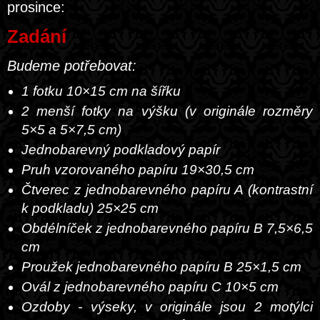
prosince:
Zadání
Budeme potřebovat:
1 fotku 10×15 cm na šířku
2 menší fotky na výšku (v originále rozměry
5×5 a 5×7,5 cm)
Jednobarevný podkladový papír
Pruh vzorovaného papíru 19×30,5 cm
Čtverec z jednobarevného papíru A (kontrastní
k podkladu) 25×25 cm
Obdélníček z jednobarevného papíru B 7,5×6,5
cm
Proužek jednobarevného papíru B 25×1,5 cm
Ovál z jednobarevného papíru C 10×5 cm
Ozdoby - výseky, v originále jsou 2 motýlci