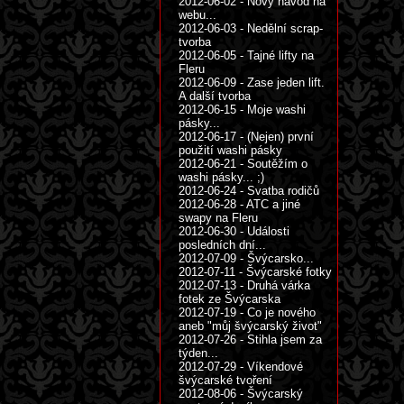
2012-06-02 - Nový návod na
webu...
2012-06-03 - Nedělní scrap-
tvorba
2012-06-05 - Tajné lifty na
Fleru
2012-06-09 - Zase jeden lift.
A další tvorba
2012-06-15 - Moje washi
pásky...
2012-06-17 - (Nejen) první
použití washi pásky
2012-06-21 - Soutěžím o
washi pásky... ;)
2012-06-24 - Svatba rodičů
2012-06-28 - ATC a jiné
swapy na Fleru
2012-06-30 - Události
posledních dní...
2012-07-09 - Švýcarsko...
2012-07-11 - Švýcarské fotky
2012-07-13 - Druhá várka
fotek ze Švýcarska
2012-07-19 - Co je nového
aneb "můj švýcarský život"
2012-07-26 - Stihla jsem za
týden...
2012-07-29 - Víkendové
švýcarské tvoření
2012-08-06 - Švýcarský