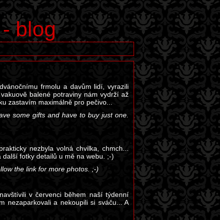
 - blog
ánočnímu frmolu a davům lidí, vyrazili
 vakuově balené potraviny nám vydrží až
ku zastavím maximálně pro pečivo...
ave some gifts and have to buy just one.
rakticky nezbyla volná chvilka, chmch...
a další fotky detailů u mě na webu. ;-)
llow the link for more photos. ;-)
navštívili v červenci během naší týdenní
 nezaparkovali a nekoupili si sváču... A