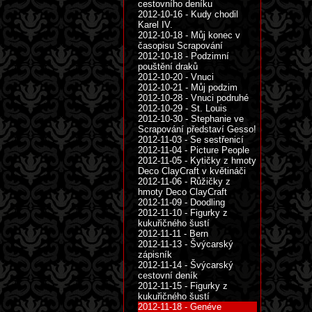
cestovního deníku
2012-10-16 - Kudy chodil
Karel IV.
2012-10-18 - Můj konec v
časopisu Scrapování
2012-10-18 - Podzimní
pouštění draků
2012-10-20 - Vnuci
2012-10-21 - Můj podzim
2012-10-28 - Vnuci podruhé
2012-10-29 - St. Louis
2012-10-30 - Stephanie ve
Scrapování představí Gesso!
2012-11-03 - Se sestřenicí
2012-11-04 - Picture People
2012-11-05 - Kytičky z hmoty
Deco ClayCraft v květináči
2012-11-06 - Růžičky z
hmoty Deco ClayCraft
2012-11-09 - Doodling
2012-11-10 - Figurky z
kukuřičného šustí
2012-11-11 - Bern
2012-11-13 - Švýcarský
zápisník
2012-11-14 - Švýcarský
cestovní deník
2012-11-15 - Figurky z
kukuřičného šustí
2012-11-18 - Genéve