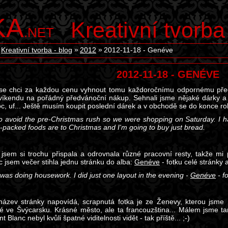
KA
Kreativní tvorba
.NET
Kreativní tvorba - blog
2012
2012-11-18 - Genéve
2012-11-18 - GENÉVE
 se chci za každou cenu vyhnout tomu každoročnímu odpornému předv
víkendu na pořádný předvánoční nákup. Sehnali jsme nějaké dárky a
c, uf... Ještě musím koupit poslední dárek a v obchodě se do konce ro
to avoid the pre-Christmas rush so we were shopping on Saturday. I h
packed foods are to Christmas and I'm going to buy just bread.
jsem si trochu přispala a odrovnala různé pracovní resty, takže mi p
 jsem večer stihla jednu stránku do alba:
Genéve
- fotku celé stránky 
was doing housework. I did just one layout in the evening -
Genéve
- fo
 název stránky napovídá, scrapnutá fotka je ze Ženevy, kterou jsme 
é ve Švýcarsku. Krásné město, ale ta francouzština... Málem jsme tam
t Blanc nebyl kvůli špatné viditelnosti vidět - tak příště... ;-)