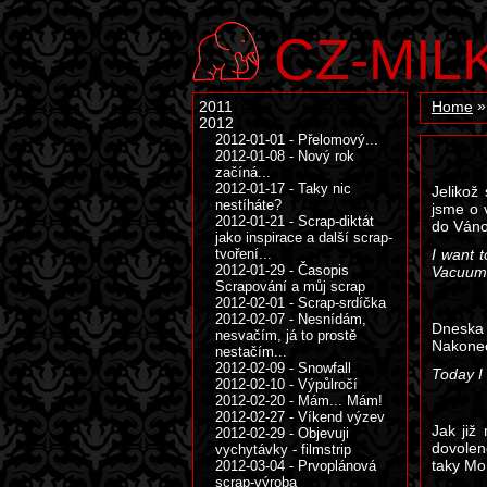
CZ-MIL
2011
Home
2012
2012-01-01 - Přelomový...
2012-01-08 - Nový rok
začíná...
2012-01-17 - Taky nic
Jelikož
nestíháte?
jsme o 
2012-01-21 - Scrap-diktát
do Váno
jako inspirace a další scrap-
tvoření...
I want 
2012-01-29 - Časopis
Vacuum-
Scrapování a můj scrap
2012-02-01 - Scrap-srdíčka
2012-02-07 - Nesnídám,
Dneska 
nesvačím, já to prostě
Nakonec
nestačím...
2012-02-09 - Snowfall
Today I 
2012-02-10 - Výpůlročí
2012-02-20 - Mám... Mám!
2012-02-27 - Víkend výzev
Jak již
2012-02-29 - Objevuji
dovolen
vychytávky - filmstrip
taky Mon
2012-03-04 - Prvoplánová
scrap-výroba