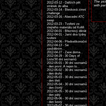
The pict
2012-03-12 - Dalších pět
with par
stránek do alba
2012-03-14 - Blesková zimní
challenge
2012-03-16 - Abecední ATC
swap
2012-03-23 - Tvoření ze
stejného materiálu od KoMi
2012-04-01 - Březnový diktát
2012-04-01 - Jarní dva týdny
tvoření
2012-04-06 - Předvelikonoční
2012-04-13 - Se
zpožděním...
2012-04-27 - Zase doma...
2012-04-29 - 30 Days of
Lists/30 dní seznamů
2012-05-01 - 30 dní seznamů
- den první. A nejen to...
2012-05-02 - 30 dní seznamů
- den druhý
2012-05-03 - 30 dní seznamů
- den třetí
2012-05-04 - 30 dní seznamů
- den čtvrtý
2012-05-05 - 30 dní seznamů
- den pátý
2012-05-06 - 30 dní seznamů
- den šestý
2012-05-07 - 30 dní seznamů