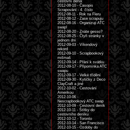
cestovní deník
2012-08-10 - Časopis
Scrapování - 4. číslo
2012-08-11 - Rok na Fleru
2012-08-12 - Zase scrapuju
2012-08-16 - Organizuji ATC
swap!
2012-08-20 - Znáte gesso?
2012-08-25 - Čtyři stránky v
jednom dni
2012-09-03 - Víkendový
rekord
2012-09-10 - Scrapbookový
mišmaš
2012-09-14 - Přání k svátku
2012-09-17 - Připomínka ATC
swapu
2012-09-17 - Velké třídění
2012-09-30 - Kytičky z Deco
ClayCraft a jiné
2012-10-02 - Cestování
Amerikou
2012-10-06 -
Nescrapbookový ATC swap
2012-10-09 - Cestovní deník
2012-10-11 - Štítky do
cestovního deníku
2012-10-12 - Toronto
2012-10-14 - San Francisco
2012-10-15 - Ozdoby do