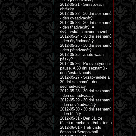
2012-05-21 - Smršťovací
obrázky
2012-05-22 - 30 dní seznamů
- den dvaadvacátý
2012-05-23 - 30 dní seznamů
- den třiadvacátý. A
švýcarská inspirace navrch...
2012-05-24 - 30 dní seznamů
- den čtyřiadvacátý
2012-05-25 - 30 dní seznamů
- den pětadvacátý
2012-05-25 - Znáte washi
pásky?
2012-05-26 - Po dvoutýdenní
pauze. A 30 dní seznamů -
den šestadvacátý
2012-05-27 - Scrap-neděle a
30 dní seznamů - den
sedmadvacátý
2012-05-28 - 30 dní seznamů
- den osmadvacátý
2012-05-29 - 30 dní seznamů
- den devětadvacátý
2012-05-30 - 30 dní seznamů
- den třicátý
2012-05-31 - Den 31. ze
třiceti a trocha plstění k tomu
2012-06-01 - Třetí číslo
časopisu Scrapování!