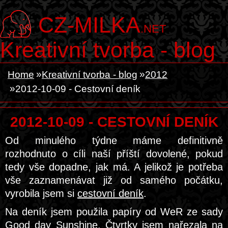
CZ-MILKA
.NET
Kreativní tvorba - blog
Home
Kreativní tvorba - blog
2012
2012-10-09 - Cestovní deník
2012-10-09 - CESTOVNÍ DENÍK
Od minulého týdne máme definitivně
rozhodnuto o cíli naší příští dovolené, pokud
tedy vše dopadne, jak má. A jelikož je potřeba
vše zaznamenávat již od samého počátku,
vyrobila jsem si
cestovní deník
.
Na deník jsem použila papíry od WeR ze sady
Good day Sunshine. Čtvrtky jsem nařezala na