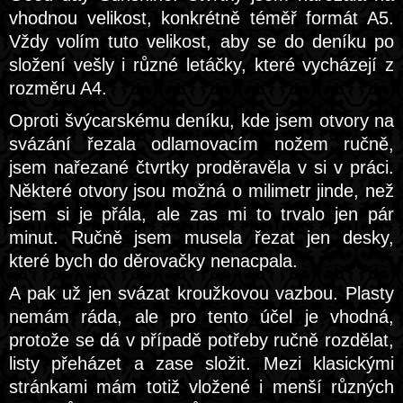
vhodnou velikost, konkrétně téměř formát A5.
Vždy volím tuto velikost, aby se do deníku po
složení vešly i různé letáčky, které vycházejí z
rozměru A4.
Oproti švýcarskému deníku, kde jsem otvory na
svázání řezala odlamovacím nožem ručně,
jsem nařezané čtvrtky proděravěla v si v práci.
Některé otvory jsou možná o milimetr jinde, než
jsem si je přála, ale zas mi to trvalo jen pár
minut. Ručně jsem musela řezat jen desky,
které bych do děrovačky nenacpala.
A pak už jen svázat kroužkovou vazbou. Plasty
nemám ráda, ale pro tento účel je vhodná,
protože se dá v případě potřeby ručně rozdělat,
listy přeházet a zase složit. Mezi klasickými
stránkami mám totiž vložené i menší různých