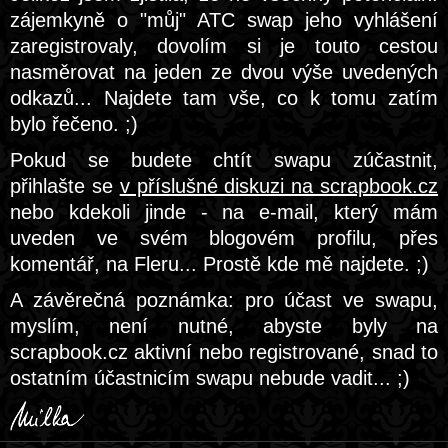
zájemkyně o "můj" ATC swap jeho vyhlášení
zaregistrovaly, dovolím si je touto cestou
nasměrovat na jeden ze dvou výše uvedených
odkazů... Najdete tam vše, co k tomu zatím
bylo řečeno. ;)
Pokud se budete chtít swapu zúčastnit,
přihlašte se
v příslušné diskuzi na scrapbook.cz
nebo kdekoli jinde - na e-mail, který mám
uveden ve svém blogovém profilu, přes
komentář, na Fleru... Prostě kde mě najdete. ;)
A závěrečná poznámka: pro účast ve swapu,
myslím, není nutné, abyste byly na
scrapbook.cz aktivní nebo registrované, snad to
ostatním účastnicím swapu nebude vadit... ;)