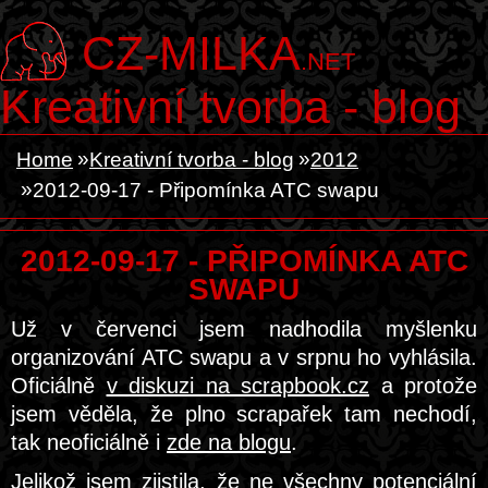
CZ-MILKA
.NET
Kreativní tvorba - blog
Home
Kreativní tvorba - blog
2012
2012-09-17 - Připomínka ATC swapu
2012-09-17 - PŘIPOMÍNKA ATC
SWAPU
Už v červenci jsem nadhodila myšlenku
organizování ATC swapu a v srpnu ho vyhlásila.
Oficiálně
v diskuzi na scrapbook.cz
a protože
jsem věděla, že plno scrapařek tam nechodí,
tak neoficiálně i
zde na blogu
.
Jelikož jsem zjistila, že ne všechny potenciální