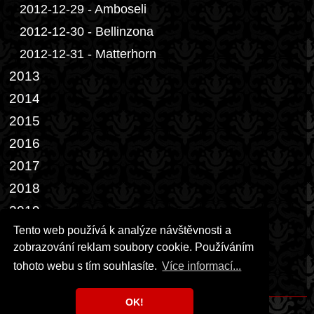
2012-12-29 - Amboseli
2012-12-30 - Bellinzona
2012-12-31 - Matterhorn
2013
2014
2015
2016
2017
2018
2019
Tento web používá k analýze návštěvnosti a
2022
zobrazování reklam soubory cookie. Používáním
2023
tohoto webu s tím souhlasíte.
Více informací...
2026
OK!