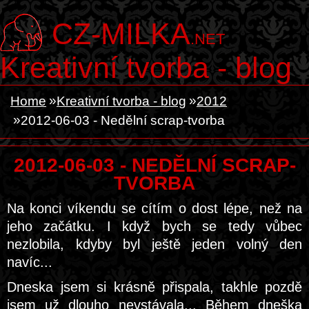
CZ-MILKA
.NET
Kreativní tvorba - blog
Home
Kreativní tvorba - blog
2012
2012-06-03 - Nedělní scrap-tvorba
2012-06-03 - NEDĚLNÍ SCRAP-
TVORBA
Na konci víkendu se cítím o dost lépe, než na
jeho začátku. I když bych se tedy vůbec
nezlobila, kdyby byl ještě jeden volný den
navíc...
Dneska jsem si krásně přispala, takhle pozdě
jsem už dlouho nevstávala... Během dneška