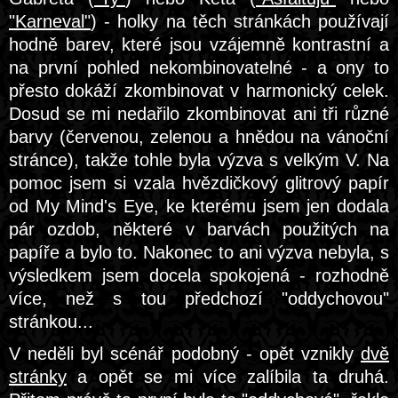
"Karneval"
) - holky na těch stránkách používají
hodně barev, které jsou vzájemně kontrastní a
na první pohled nekombinovatelné - a ony to
přesto dokáží zkombinovat v harmonický celek.
Dosud se mi nedařilo zkombinovat ani tři různé
barvy (červenou, zelenou a hnědou na vánoční
stránce), takže tohle byla výzva s velkým V. Na
pomoc jsem si vzala hvězdičkový glitrový papír
od My Mind's Eye, ke kterému jsem jen dodala
pár ozdob, některé v barvách použitých na
papíře a bylo to. Nakonec to ani výzva nebyla, s
výsledkem jsem docela spokojená - rozhodně
více, než s tou předchozí "oddychovou"
stránkou...
V neděli byl scénář podobný - opět vznikly
dvě
stránky
a opět se mi více zalíbila ta druhá.