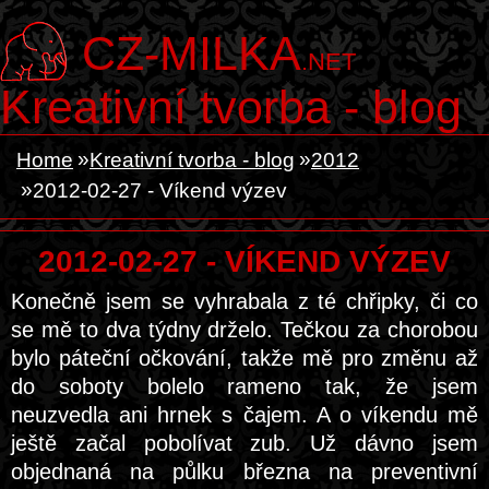
CZ-MILKA
.NET
Kreativní tvorba - blog
Home
Kreativní tvorba - blog
2012
2012-02-27 - Víkend výzev
2012-02-27 - VÍKEND VÝZEV
Konečně jsem se vyhrabala z té chřipky, či co
se mě to dva týdny drželo. Tečkou za chorobou
bylo páteční očkování, takže mě pro změnu až
do soboty bolelo rameno tak, že jsem
neuzvedla ani hrnek s čajem. A o víkendu mě
ještě začal pobolívat zub. Už dávno jsem
objednaná na půlku března na preventivní