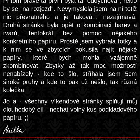
Přitom právě ta první byla ta "oddychová", řeklo
by se "na rozjezd". Nevymyslela jsem na ní totiž
nic převratného a je taková... nezajímavá.
Druhá stránka byla opět o kombinaci barev a
tvarů, tentokrát bez pomoci nějakého
konkrétního papíru. Prostě jsem vybrala fotky a
k nim se ve zbytcích pokusila najít nějaké
papíry, které bych mohla vzájemně
zkombinovat. Zbytky až tak moc možností
nenabízely - kde to šlo, stříhala jsem 5cm
široké pruhy a kde to pak už nešlo, tak různá
kolečka.
Jo a - všechny víkendové stránky splňují můj
dlouhodobý cíl - nechat volný kus podkladového
papíru. ;)