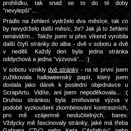
prohlídku, tak snad se to do té doby
"nevylepší"...
Prádlo na žehlení vydrželo dva měsíce, tak co
by nevydrželo další měsíc, že? Jak já to žehlení
nenávidím... Takže jsem si přes víkend vyrobila
další čtyři stránky do alba - dvě v sobotu a dvě
v neděli. Každý den byla jedna stránka
oddychová a jedna "výzvová"... :)
V sobotu vznikly
dvě stránky
- na té první jsem
zužitkovala halloweenský papír, který jsem
doslala jako dárek k poslední objednávce u
ScrapArtu. Vidíte, ani jsem nepoděkovala... :(
Druhou stránkou byla zmiňovaná výzva v
podobě vyzkoušení zkombinování kontrastních,
pro mě vzájemně neslučitelných, barev.
Vždycky mě fascinovaly stránky, jaké má třeba
Gabreta (
"Ty"
) nebo Keta (
"Asfaltuju"
nebo