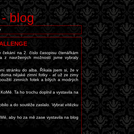
 - blog
e
CHALLENGE
e čekání na 2. číslo časopisu čtenářkám
e a z navržených možností jsme vybraly
í stránku do alba. Říkala jsem si, že v
 doma nějaké zimní fotky - ať už ze zimy
použití zimních fotek a bílých a modrých
 KoMě. Ta ho trochu doplnil a vystavila na
obilo a do soutěže zaslalo. Vybrat vítězku
KoMě, aby ho za mě zase vystavila na blog