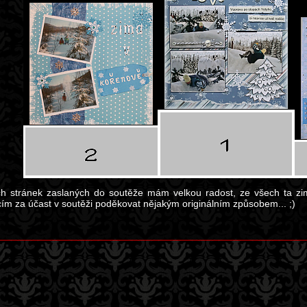
h stránek zaslaných do soutěže mám velkou radost, ze všech ta z
cím za účast v soutěži poděkovat nějakým originálním způsobem... ;)