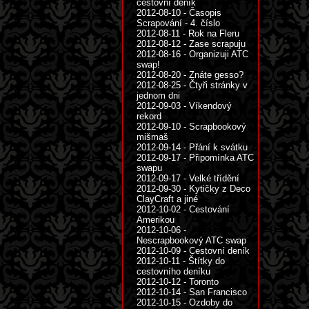
cestovní deník
2012-08-10 - Časopis
Scrapování - 4. číslo
2012-08-11 - Rok na Fleru
2012-08-12 - Zase scrapuju
2012-08-16 - Organizuji ATC
swap!
2012-08-20 - Znáte gesso?
2012-08-25 - Čtyři stránky v
jednom dni
2012-09-03 - Víkendový
rekord
2012-09-10 - Scrapbookový
mišmaš
2012-09-14 - Přání k svátku
2012-09-17 - Připomínka ATC
swapu
2012-09-17 - Velké třídění
2012-09-30 - Kytičky z Deco
ClayCraft a jiné
2012-10-02 - Cestování
Amerikou
2012-10-06 -
Nescrapbookový ATC swap
2012-10-09 - Cestovní deník
2012-10-11 - Štítky do
cestovního deníku
2012-10-12 - Toronto
2012-10-14 - San Francisco
2012-10-15 - Ozdoby do