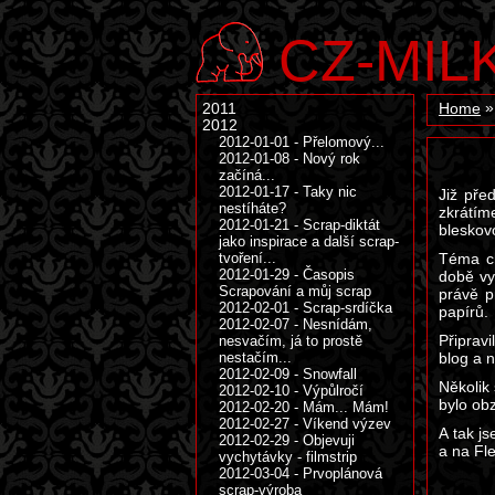
CZ-MIL
2011
Home
2012
2012-01-01 - Přelomový...
2012-01-08 - Nový rok
začíná...
2012-01-17 - Taky nic
Již pře
nestíháte?
zkrátím
2012-01-21 - Scrap-diktát
bleskov
jako inspirace a další scrap-
tvoření...
Téma ch
2012-01-29 - Časopis
době vy
Scrapování a můj scrap
právě p
2012-02-01 - Scrap-srdíčka
papírů.
2012-02-07 - Nesnídám,
Připravi
nesvačím, já to prostě
nestačím...
blog a n
2012-02-09 - Snowfall
Několik 
2012-02-10 - Výpůlročí
bylo obz
2012-02-20 - Mám... Mám!
2012-02-27 - Víkend výzev
A tak j
2012-02-29 - Objevuji
a na Fler
vychytávky - filmstrip
2012-03-04 - Prvoplánová
scrap-výroba