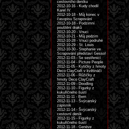
cestovního deníku
2012-10-16 - Kudy chodil
Karel IV.
2012-10-18 - Můj konec v
časopisu Scrapování
2012-10-18 - Podzimní
pouštění draků
2012-10-20 - Vnuci
2012-10-21 - Můj podzim
2012-10-28 - Vnuci podruhé
2012-10-29 - St. Louis
2012-10-30 - Stephanie ve
Scrapování představí Gesso!
2012-11-03 - Se sestřenicí
2012-11-04 - Picture People
2012-11-05 - Kytičky z hmoty
Deco ClayCraft v květináči
2012-11-06 - Růžičky z
hmoty Deco ClayCraft
2012-11-09 - Doodling
2012-11-10 - Figurky z
kukuřičného šustí
2012-11-11 - Bern
2012-11-13 - Švýcarský
zápisník
2012-11-14 - Švýcarský
cestovní deník
2012-11-15 - Figurky z
kukuřičného šustí
2012-11-18 - Genéve