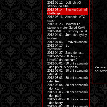
2012-03-12 - Dalších pět
stránek do alba
2012-03-14 - Blesková zimní
challenge
2012-03-16 - Abecední ATC
swap
2012-03-23 - Tvoření ze
stejného materiálu od KoMi
2012-04-01 - Březnový diktát
2012-04-01 - Jarní dva týdny
tvoření
2012-04-06 - Předvelikonoční
2012-04-13 - Se
zpožděním...
2012-04-27 - Zase doma...
2012-04-29 - 30 Days of
Lists/30 dní seznamů
2012-05-01 - 30 dní seznamů
- den první. A nejen to...
Ze všec
2012-05-02 - 30 dní seznamů
soutěží
- den druhý
2012-05-03 - 30 dní seznamů
- den třetí
2012-05-04 - 30 dní seznamů
- den čtvrtý
2012-05-05 - 30 dní seznamů
- den pátý
2012-05-06 - 30 dní seznamů
- den šestý
2012-05-07 - 30 dní seznamů