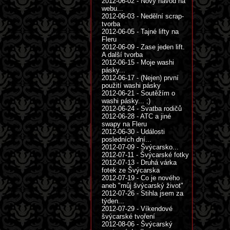
2012-06-02 - Nový návod na
webu...
2012-06-03 - Nedělní scrap-
tvorba
2012-06-05 - Tajné lifty na
Fleru
2012-06-09 - Zase jeden lift.
A další tvorba
2012-06-15 - Moje washi
pásky...
2012-06-17 - (Nejen) první
použití washi pásky
2012-06-21 - Soutěžím o
washi pásky... ;)
2012-06-24 - Svatba rodičů
2012-06-28 - ATC a jiné
swapy na Fleru
2012-06-30 - Události
posledních dní...
2012-07-09 - Švýcarsko...
2012-07-11 - Švýcarské fotky
2012-07-13 - Druhá várka
fotek ze Švýcarska
2012-07-19 - Co je nového
aneb "můj švýcarský život"
2012-07-26 - Stihla jsem za
týden...
2012-07-29 - Víkendové
švýcarské tvoření
2012-08-06 - Švýcarský