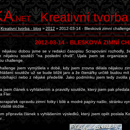
KA
Kreativní tvorba
.NET
Kreativní tvorba - blog
2012
2012-03-14 - Blesková zimní challeng
2012-03-14 - BLESKOVÁ ZIMNÍ 
d nějakou dobou jsme se v redakci časopisu Scrapování rozhodly, ž
e nějakou soutěží "na poslední chvíli". Ujala jsem se organizac
ou challenge.
allenge jsem vymýšlela v době, kdy jsem zrovna dělala nějakou zimn
hlášení soutěže už se bude blížit jaro a že čtenářky určitě budou mít
robíhající nebo z nějaké předešlé. Jako podmínku jsem tedy zvolila 
la jsem článek s vyhlášením a pravidly soutěže, který jsem pak předala
a Fler.
scrapařek opravdu zimní fotky i bílé a modré papíry našlo, stránku vyr
vláště složité...
sem připravila článek s vyhlášením výsledků, který jsem opět poslala 
...