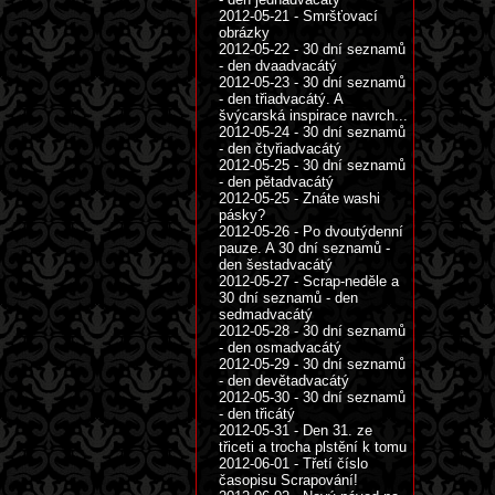
2012-05-21 - Smršťovací
obrázky
2012-05-22 - 30 dní seznamů
- den dvaadvacátý
2012-05-23 - 30 dní seznamů
- den třiadvacátý. A
švýcarská inspirace navrch...
2012-05-24 - 30 dní seznamů
- den čtyřiadvacátý
2012-05-25 - 30 dní seznamů
- den pětadvacátý
2012-05-25 - Znáte washi
pásky?
2012-05-26 - Po dvoutýdenní
pauze. A 30 dní seznamů -
den šestadvacátý
2012-05-27 - Scrap-neděle a
30 dní seznamů - den
sedmadvacátý
2012-05-28 - 30 dní seznamů
- den osmadvacátý
2012-05-29 - 30 dní seznamů
- den devětadvacátý
2012-05-30 - 30 dní seznamů
- den třicátý
2012-05-31 - Den 31. ze
třiceti a trocha plstění k tomu
2012-06-01 - Třetí číslo
časopisu Scrapování!