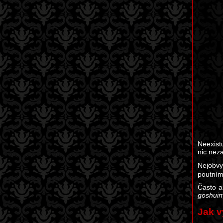
Neexist
nic neza
Nejobvy
poutním
Často a
goshuin
Jak 