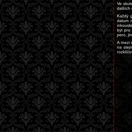
Ve skut
dalších 
Každý
datum n
inkoust
být pro
pero, ji
A mezi 
na stej
rozklíč