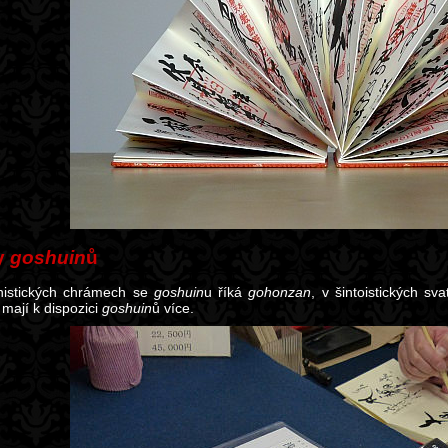
y
goshuin
ů
histických chrámech se
goshuin
u říká
gohonzan
, v šintoistických sv
mají k dispozici
goshuin
ů více.