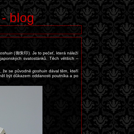
 - blog
oshuin
(御朱印). Je to pečeť, která náleží
japonských svatostánků. Těch větších –
ká, že se původně
goshuin
dával těm, kteří
ěl být důkazem oddanosti poutníka a po