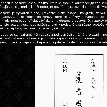
ečnosti je
goshuin
jakési razítko, které je spolu s kaligrafickým zápi
údajů zapisují mniši, kněží nebo jiní pověření pracovníci chrámu či sva
goshuin
je vytvářen ručně, převážně ručně psanou kaligrafií, ktero
ávštěvy a další modlitební zprávy, které se v různých svatostáncích
em otisknutá pečeť příslušející danému chrámu či svatyni. Dva zápisy
 turistu bez znalosti japonských znaků v podstatě dva různé, protože ka
nak na něj tlačí, má jinak namíchaný inkoust…
sebou se samozřejmě liší i zápisy z jednotlivých chrámů a svatyní – n
né místo stránky. Nicméně jednotlivé zápisy jsou si přinejmenším podo
ování, co je kde zapsáno. Lépe pochopíte na následujících dvou příklad