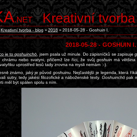
KA
Kreativní tvorba
.NET
Kreativní tvorba - blog
2018
2018-05-28 - Goshuin I.
2018-05-28 - GOSHUIN I.
co je to
goshuinchō
, jsem psala už minule. Do zápisníčků se zapisuje
g
chrámu nebo svatyni, přičemž lze říci, že svůj
goshuin
má většina 
vatyňku uprostřed lesů tady zrovna na mysli nemám :-).
esně známo, jaký je původ
goshuin
u. Nejčastější je legenda, která ří
ali sutry, tedy jakési filozofické a náboženské texty.
Goshuinchō
pak m
ti měl být spálen spolu s ním.