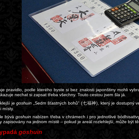
uje pravidlo, podle kterého byste si bez znalosti japonštiny mohli vybr
kazuje nechat si zapsat třeba všechny. Touto cestou jsem šla já.
klejší je
goshuin
„Sedm šťastných bohů“ (七福神), který je dostupný ve 
i místy.
le bývá
goshuin
nabízen třeba v chrámech i pro jednotlivé bódhisatt
y zapisovány na jednom místě – pokud je areál rozlehlejší, může být tě
vypadá
goshuin