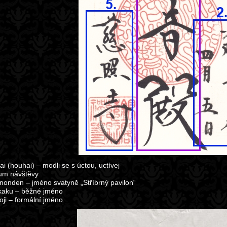
i (houhai) – modli se s úctou, uctívej
um návštěvy
nonden – jméno svatyně „Stříbrný pavilon“
kaku – běžné jméno
oji – formální jméno