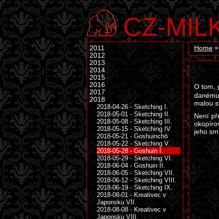
CZ-MIL
2011
Home
2012
2013
2014
2015
2016
O tom,
2017
danému 
2018
malou s
2018-04-26 - Sketching I.
2018-05-01 - Sketching II.
Není př
2018-05-08 - Sketching III.
okopírov
2018-05-15 - Sketching IV.
jeho smr
2018-05-21 - Goshuinchō
2018-05-22 - Sketching V.
2018-05-28 - Goshuin I.
2018-05-29 - Sketching VI.
2018-06-04 - Goshuin II.
2018-06-05 - Sketching VII.
2018-06-12 - Sketching VIII.
2018-06-19 - Sketching IX.
2018-08-01 - Kreativec v
Japonsku VII.
2018-08-08 - Kreativec v
Japonsku VIII.