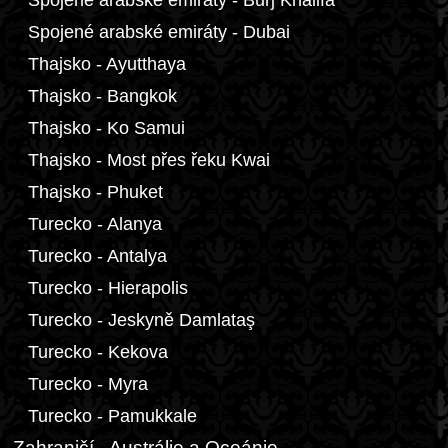
Spojené arabské emiráty - Burj Khalifa
Spojené arabské emiráty - Dubai
Thajsko - Ayutthaya
Thajsko - Bangkok
Thajsko - Ko Samui
Thajsko - Most přes řeku Kwai
Thajsko - Phuket
Turecko - Alanya
Turecko - Antalya
Turecko - Hierapolis
Turecko - Jeskyně Damlataş
Turecko - Kekova
Turecko - Myra
Turecko - Pamukkale
Zahraničí - Austrálie a Oceánie