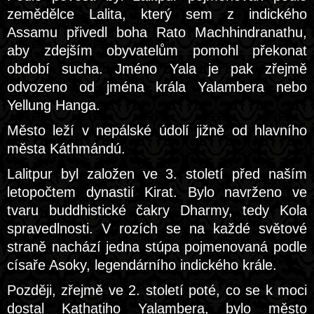
zemědělce Lalita, který sem z indického
Assamu přivedl boha Rato Machhindranathu,
aby zdejším obyvatelům pomohl překonat
období sucha. Jméno Yala je pak zřejmě
odvozeno od jména krála Yalambera nebo
Yellung Hanga.
Město leží v nepálské údolí jižně od hlavního
města Káthmándú.
Lalitpur byl založen ve 3. století před naším
letopočtem dynastií Kirat. Bylo navrženo ve
tvaru buddhistické čakry Dharmy, tedy Kola
spravedlnosti. V rozích se na každé světové
straně nachází jedna stúpa pojmenovaná podle
císaře Asoky, legendárního indického krále.
Později, zřejmě ve 2. století poté, co se k moci
dostal Kathatiho Yalambera, bylo město