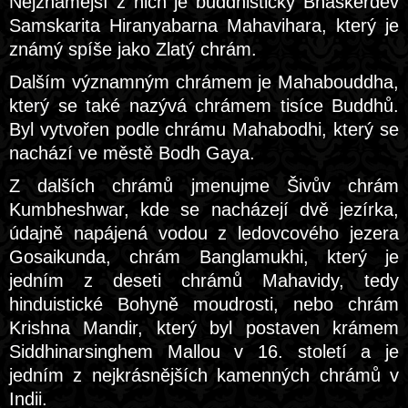
Nejznámější z nich je buddhistický Bhaskerdev
Samskarita Hiranyabarna Mahavihara, který je
známý spíše jako Zlatý chrám.
Dalším významným chrámem je Mahabouddha,
který se také nazývá chrámem tisíce Buddhů.
Byl vytvořen podle chrámu Mahabodhi, který se
nachází ve městě Bodh Gaya.
Z dalších chrámů jmenujme Šivův chrám
Kumbheshwar, kde se nacházejí dvě jezírka,
údajně napájená vodou z ledovcového jezera
Gosaikunda, chrám Banglamukhi, který je
jedním z deseti chrámů Mahavidy, tedy
hinduistické Bohyně moudrosti, nebo chrám
Krishna Mandir, který byl postaven krámem
Siddhinarsinghem Mallou v 16. století a je
jedním z nejkrásnějších kamenných chrámů v
Indii.