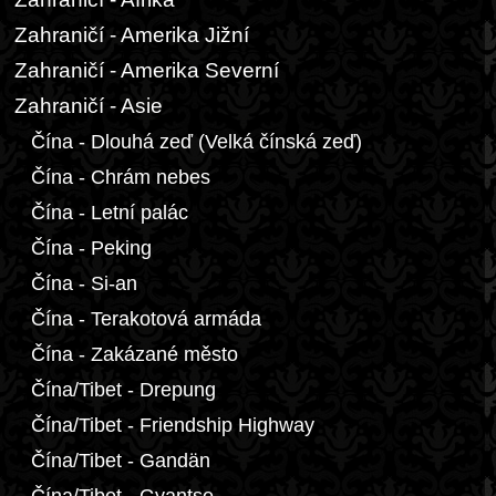
Zahraničí - Amerika Jižní
Zahraničí - Amerika Severní
Zahraničí - Asie
Čína - Dlouhá zeď (Velká čínská zeď)
Čína - Chrám nebes
Čína - Letní palác
Čína - Peking
Čína - Si-an
Čína - Terakotová armáda
Čína - Zakázané město
Čína/Tibet - Drepung
Čína/Tibet - Friendship Highway
Čína/Tibet - Gandän