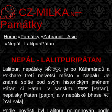
CZ-MILKA
.NET
Památky
Home
Památky
Zahraničí - Asie
Nepál - Lalitpur/Pátan
NEPÁL - LALITPUR/PÁTAN
Lalitpur, nepálsky ललितपुर, je po Káthmándů a
Pokhaře třetí největší město v Nepálu. Je
známé spíše pod svým historickým jménem
Pátan či Patan, v sanskrtu पाटन [Pātan],
nepálsky Patan [paʈɑn] a v nepálské bhase यल
[Yal Yala].
Podle pověsti byl Lalitpur pojmenován podle