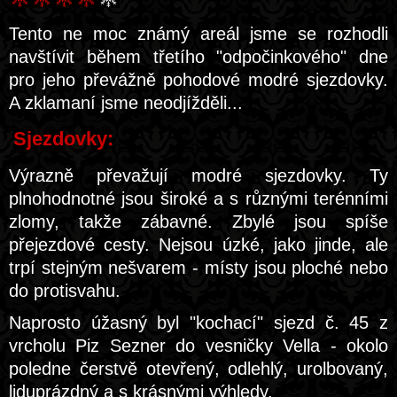
Tento ne moc známý areál jsme se rozhodli
navštívit během třetího "odpočinkového" dne
pro jeho převážně pohodové modré sjezdovky.
A zklamaní jsme neodjížděli...
Sjezdovky:
Výrazně převažují modré sjezdovky. Ty
plnohodnotné jsou široké a s různými terénními
zlomy, takže zábavné. Zbylé jsou spíše
přejezdové cesty. Nejsou úzké, jako jinde, ale
trpí stejným nešvarem - místy jsou ploché nebo
do protisvahu.
Naprosto úžasný byl "kochací" sjezd č. 45 z
vrcholu Piz Sezner do vesničky Vella - okolo
poledne čerstvě otevřený, odlehlý, urolbovaný,
liduprázdný a s krásnými výhledy.