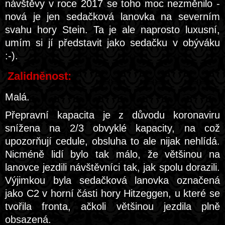
návštěvy v roce 2017 se toho moc nezměnilo -
nová je jen sedačková lanovka na severním
svahu hory Stein. Ta je ale naprosto luxusní,
umím si jí představit jako sedačku v obýváku
:-).
Zalidněnost:
Malá.
Přepravní kapacita je z důvodu koronaviru
snížena na 2/3 obvyklé kapacity, na což
upozorňují cedule, obsluha to ale nijak nehlídá.
Nicméně lidí bylo tak málo, že většinou na
lanovce jezdili návštěvníci tak, jak spolu dorazili.
Výjimkou byla sedačková lanovka označená
jako C2 v horní části hory Hitzeggen, u které se
tvořila fronta, ačkoli většinou jezdila plně
obsazená.