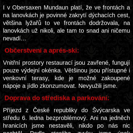
I v Obersaxen Mundaun platí, že ve frontách a
na lanovkách je povinné zakrytí dýchacích cest,
většina lyžařů to ve frontách dodržovala, na
lanovkách už nikoli, ale tam to snad ani ničemu
nevadí...
Občerstvení a aprés-ski:
Vnitřní prostory restaurací jsou zavřené, fungují
pouze výdejní okénka. Většinou jsou přístupné i
venkovní terasy, kde je možné zakoupené
nápoje a jídlo zkonzumovat. Nevyužili jsme.
Doprava do střediska a parkování:
Příjezd z České republiky do Švýcarska ve
středu 6. ledna bezproblémový. Ani na jedněch
hranicích jsme nestavěli, nikdo po nás nic