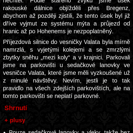
nechtěl. Podle starého zvyku jsme úsek
rakouské dálnice objížděli přes Bregenz,
abychom až později zjistili, že tento úsek byl již
dříve vyjmut ze systému mýta a průjezd od
hranic až po Hohenems je nezpoplatněný.
Příjezdová silnice do vesničky Valata byla mírně
namrzlá, s vyjetými kolejemi a se zmrzlými
zbytky sněhu „mezi koly“ a v krajnici. Parkovali
jsme na parkovišti u sedačkové lanovky ve
vesničce Valata, které jsme měli vyzkoušené už
z minulé návštěvy. Nevím, jestli je to tak
pravidlo na všech zdejších parkovištích, ale na
tomto parkovišti se neplatí parkovné.
Shrnutí
+ plusy
Pouze sedačkové lanovky a vleky, takže bez