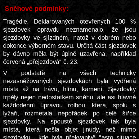
Sněhové podmínky:
Tragédie. Deklarovaných otevřených 100 %
sjezdovek opravdu neznamenalo, že jsou
sjezdovky ve sjízdném, natož v dobrém nebo
dokonce výborném stavu. Určitá část sjezdovek
by dávno měla být úplně uzavřena, například
červená „přejezdová“ č. 23.
V podstatě na všech technicky
nezasněžovaných sjezdovkách byla vydřená
místa až na trávu, hlínu, kamení. Sjezdovky
trpěly nejen nedostatkem sněhu, ale asi hlavně
každodenní úpravou rolbou, která, spolu s
lyžaři, rozmetala nepořádek po celé šířce
sjezdovky. Na spoustě sjezdovek tak byla
místa, která nešla objet jinudy, než mimo
sjezdovku - kde byla překvapivě často situace