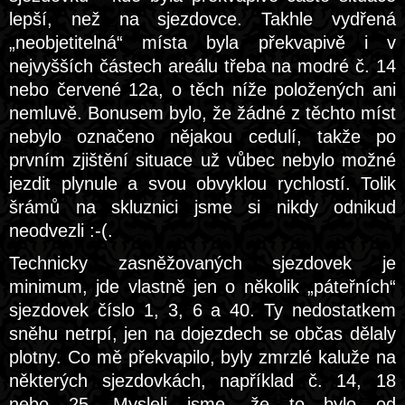
lepší, než na sjezdovce. Takhle vydřená
„neobjetitelná“ místa byla překvapivě i v
nejvyšších částech areálu třeba na modré č. 14
nebo červené 12a, o těch níže položených ani
nemluvě. Bonusem bylo, že žádné z těchto míst
nebylo označeno nějakou cedulí, takže po
prvním zjištění situace už vůbec nebylo možné
jezdit plynule a svou obvyklou rychlostí. Tolik
šrámů na skluznici jsme si nikdy odnikud
neodvezli :-(.
Technicky zasněžovaných sjezdovek je
minimum, jde vlastně jen o několik „páteřních“
sjezdovek číslo 1, 3, 6 a 40. Ty nedostatkem
sněhu netrpí, jen na dojezdech se občas dělaly
plotny. Co mě překvapilo, byly zmrzlé kaluže na
některých sjezdovkách, například č. 14, 18
nebo 25. Mysleli jsme, že to bylo od