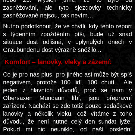
zasněžování, ale tyto sjezdovky technicky
zasněžované nejsou, tak nevím...
Nutno podotknout, že ve chvíli, kdy tento report
s týdenním zpožděním píši, bude už snad
situace dost odlišná, v uplynulých dnech v
Graubündenu dost výrazně sněžilo...
Komfort – lanovky, vleky a zázemí:
Co je pro nás plus, pro jiného asi může být spíš
negativem, protože 100 lidí, 100 chutí... Ale
jeden z hlavních důvodů, proč se nám v
Obersaxen Mundaun líbí, jsou přepravní
zařízení. Nachází se zde totiž pouze sedačkové
lanovky a několik vleků, což vítáme z toho
důvodu, že není nutné celý den sundat lyže.
Pokud mi nic neuniklo, od naší poslední