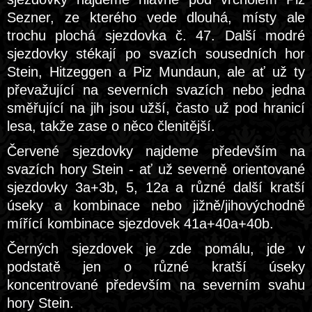
Sezner, ze kterého vede dlouhá, místy ale
trochu plochá sjezdovka č. 47. Další modré
sjezdovky stékají po svazích sousedních hor
Stein, Hitzeggen a Piz Mundaun, ale ať už ty
převažující na severních svazích nebo jedna
směřující na jih jsou užší, často už pod hranicí
lesa, takže zase o něco členitější.
Červené sjezdovky najdeme především na
svazích hory Stein - ať už severně orientované
sjezdovky 3a+3b, 5, 12a a různé další kratší
úseky a kombinace nebo jižně/jihovýchodně
mířící kombinace sjezdovek 41a+40a+40b.
Černých sjezdovek je zde pomálu, jde v
podstatě jen o různé kratší úseky
koncentrované především na severním svahu
hory Stein.