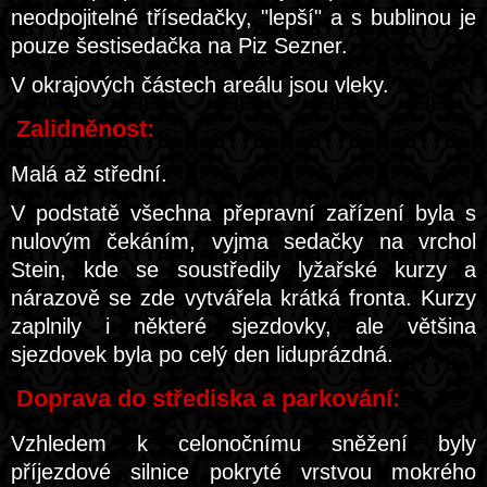
neodpojitelné třísedačky, "lepší" a s bublinou je
pouze šestisedačka na Piz Sezner.
V okrajových částech areálu jsou vleky.
Zalidněnost:
Malá až střední.
V podstatě všechna přepravní zařízení byla s
nulovým čekáním, vyjma sedačky na vrchol
Stein, kde se soustředily lyžařské kurzy a
nárazově se zde vytvářela krátká fronta. Kurzy
zaplnily i některé sjezdovky, ale většina
sjezdovek byla po celý den liduprázdná.
Doprava do střediska a parkování:
Vzhledem k celonočnímu sněžení byly
příjezdové silnice pokryté vrstvou mokrého