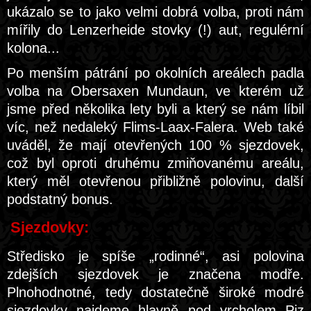
ukázalo se to jako velmi dobrá volba, proti nám
mířily do Lenzerheide stovky (!) aut, regulérní
kolona...
Po menším pátrání po okolních areálech padla
volba na Obersaxen Mundaun, ve kterém už
jsme před několika lety byli a který se nám líbil
víc, než nedaleký Flims-Laax-Falera. Web také
uváděl, že mají otevřených 100 % sjezdovek,
což byl oproti druhému zmiňovanému areálu,
který měl otevřenou přibližně polovinu, další
podstatný bonus.
Sjezdovky:
Středisko je spíše „rodinné“, asi polovina
zdejších sjezdovek je značena modře.
Plnohodnotné, tedy dostatečně široké modré
sjezdovky najdeme hlavně pod vrcholem Piz