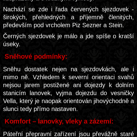
Nachází se zde i řada červených sjezdovek -
širokých, přehledných a příjemně členitých,
především pod vrcholem Piz Sezner a Stein.
Černých sjezdovek je málo a jde spíše o kratší
úseky.
Sněhové podmínky:
Sněhu dostatek nejen na sjezdovkách, ale i
mimo ně. Vzhledem k severní orientaci svahů
nejsou jarem postižené ani dojezdy k dolním
stanicím lanovek, vyjma dojezdu do vesničky
Vella, který je naopak orientován jihovýchodně a
slunci tedy přímo nastaven.
Komfort – lanovky, vleky a zázemí:
Páteřní přepravní zařízení jsou převážně staré