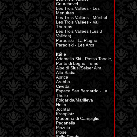
Courchevel
Les Trois Vallées - Les
Menuires
Les Trois Vallées - Méribel
Les Trois Vallées - Val
Thorens
Les Trois Vallées (Les 3
Vallées)
Paradiski - La Plagne
Paradiski - Les Arcs
Itálie
Adamello Ski - Passo Tonale,
Ponte di Legno, Temù
Alpe di Siusi/Seiser Alm
Alta Badia
Aprica
Arabba
Civetta
Espace San Bernardo - La
Thuile
Folgarida/Marilleva
Helm
Jochtal
Kronplatz
Madonna di Campiglio
Paganella
Pinzolo
Plose
Sella Ronda