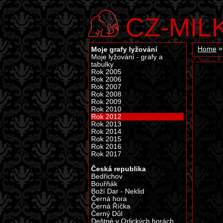
CZ-MIL
Moje grafy lyžování
Home
Moje lyžování - grafy a
tabulky
Rok 2005
Rok 2006
Rok 2007
Rok 2008
Rok 2009
Rok 2010
Rok 2012
Rok 2013
Rok 2014
Rok 2015
Rok 2016
Rok 2017
Česká republika
Bedřichov
Bouřňák
Boží Dar - Neklid
Černá hora
Černá Říčka
Černý Důl
Deštné v Orlických horách