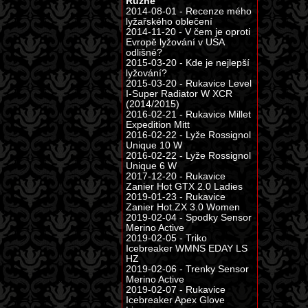
Různé
2014-08-01 - Recenze mého
lyžařského oblečení
2014-11-20 - V čem je oproti
Evropě lyžování v USA
odlišné?
2015-03-20 - Kde je nejlepší
lyžování?
2015-03-20 - Rukavice Level
I-Super Radiator W XCR
(2014/2015)
2016-02-21 - Rukavice Millet
Expedition Mitt
2016-02-22 - Lyže Rossignol
Unique 10 W
2016-02-22 - Lyže Rossignol
Unique 6 W
2017-12-20 - Rukavice
Zanier Hot GTX 2.0 Ladies
2019-01-23 - Rukavice
Zanier Hot.ZX 3.0 Women
2019-02-04 - Spodky Sensor
Merino Active
2019-02-05 - Triko
Icebreaker WMNS EDAY LS
HZ
2019-02-06 - Trenky Sensor
Merino Active
2019-02-07 - Rukavice
Icebreaker Apex Glove