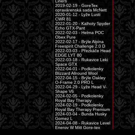
Liners
2019-02-19 - GoreTex
opravárenská sada McNett
2020-01-12 - Lyže Lusti
CWR 81
2022-01-20 - Kalhoty Spyder
Echo GTX-Pant
2022-02-03 - Helma POC
Obex Pure
2022-02-17 - Brýle Alpina
Freespirit Challenge 2.0 D
2022-03-03 - Přezkáče Head
EDGE LYT 80
2022-03-18 - Rukavice Leki
Space GTX
2022-04-01 - Podkolenky
Blizzard Allround Wool
2022-04-15 - Brýle Oakley
O-Frame 2.0 PRO L
2022-04-29 - Lyže Head V-
Shape V6
2024-02-05 - Podkolenky
Royal Bay Therapy
2024-02-19 - Podkolenky
Royal Bay Therapy Premium
2024-03-04 - Bunda Husky
Gomez L
2024-04-08 - Rukavice Level
Energy W Mitt Gore-tex