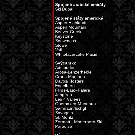
Spojené arabské emiráty
Ski Dubai
Spojené státy americké
Aspen Highlands
Aspen Mountain
Beaver Creek
Keystone
Snowmass
Stowe
Vail
Whiteface/Lake Placid
Švýcarsko
Adelboden
Arosa-Lenzerheide
Crans-Montana
Davos/Klosters
Engelberg
Flims-Laax-Falera
Jungfrau
Les 4 Vallées
Obersaxen-Mundaun
Samnaun/Ischgl
Savognin
St. Moritz
Zermatt - Matterhorn Ski
Paradise