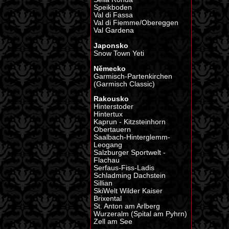
Speikboden
Val di Fassa
Val di Fiemme/Obereggen
Val Gardena
Japonsko
Snow Town Yeti
Německo
Garmisch-Partenkirchen
(Garmisch Classic)
Rakousko
Hinterstoder
Hintertux
Kaprun - Kitzsteinhorn
Obertauern
Saalbach-Hinterglemm-
Leogang
Salzburger Sportwelt -
Flachau
Serfaus-Fiss-Ladis
Schladming Dachstein
Sillian
SkiWelt Wilder Kaiser
Brixental
St. Anton am Arlberg
Wurzeralm (Spital am Pyhrn)
Zell am See