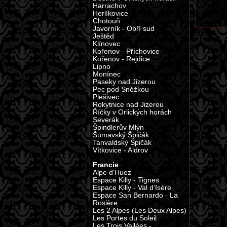
Harrachov
Herlíkovice
Chotouň
Javorník - Obří sud
Ještěd
Klínovec
Kořenov - Příchovice
Kořenov - Rejdice
Lipno
Monínec
Paseky nad Jizerou
Pec pod Sněžkou
Plešivec
Rokytnice nad Jizerou
Říčky v Orlických horách
Severák
Špindlerův Mlýn
Šumavský Špičák
Tanvaldský Špičák
Vítkovice - Aldrov
Francie
Alpe d'Huez
Espace Killy - Tignes
Espace Killy - Val d’Isère
Espace San Bernardo - La
Rosière
Les 2 Alpes (Les Deux Alpes)
Les Portes du Soleil
Les Trois Vallées -