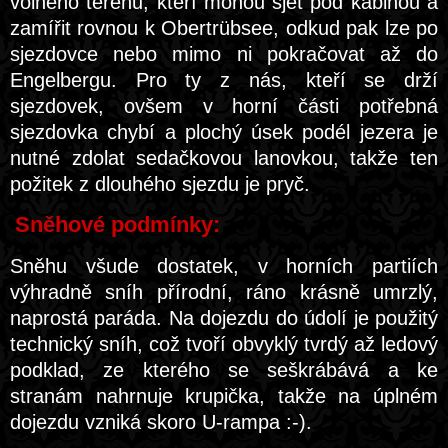
volného terénu, kteří mohou sjet pod kabinou a
zamířit rovnou k Obertrübsee, odkud pak lze po
sjezdovce nebo mimo ni pokračovat až do
Engelbergu. Pro ty z nás, kteří se drží
sjezdovek, ovšem v horní části potřebná
sjezdovka chybí a plochý úsek podél jezera je
nutné zdolat sedačkovou lanovkou, takže ten
požitek z dlouhého sjezdu je pryč.
Sněhové podmínky:
Sněhu všude dostatek, v horních partiích
výhradně sníh přírodní, ráno krásně umrzlý,
naprostá paráda. Na dojezdu do údolí je použitý
technický sníh, což tvoří obvyklý tvrdý až ledový
podklad, ze kterého se seškrábává a ke
stranám nahrnuje krupička, takže na úplném
dojezdu vzniká skoro U-rampa :-).