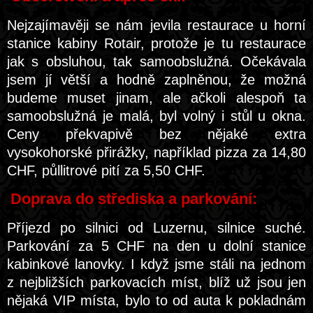
Nejzajímavěji se nám jevila restaurace u horní
stanice kabiny Rotair, protože je tu restaurace
jak s obsluhou, tak samoobslužná. Očekávala
jsem jí větší a hodně zaplněnou, že možná
budeme muset jinam, ale ačkoli alespoň ta
samoobslužná je malá, byl volný i stůl u okna.
Ceny překvapivě bez nějaké extra
vysokohorské přirážky, například pizza za 14,80
CHF, půllitrové pití za 5,50 CHF.
Doprava do střediska a parkování:
Příjezd po silnici od Luzernu, silnice suché.
Parkování za 5 CHF na den u dolní stanice
kabinkové lanovky. I když jsme stáli na jednom
z nejbližších parkovacích míst, blíž už jsou jen
nějaká VIP místa, bylo to od auta k pokladnám