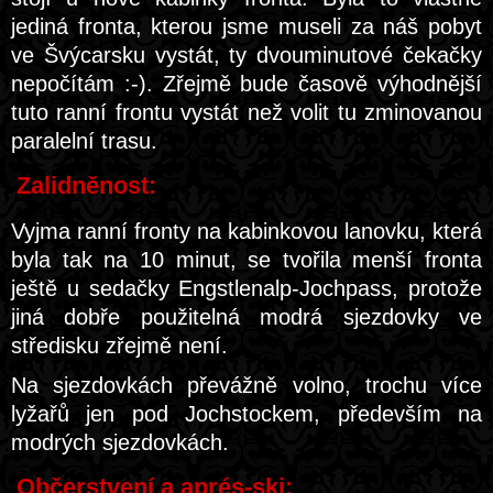
jediná fronta, kterou jsme museli za náš pobyt
ve Švýcarsku vystát, ty dvouminutové čekačky
nepočítám :-). Zřejmě bude časově výhodnější
tuto ranní frontu vystát než volit tu zminovanou
paralelní trasu.
Zalidněnost:
Vyjma ranní fronty na kabinkovou lanovku, která
byla tak na 10 minut, se tvořila menší fronta
ještě u sedačky Engstlenalp-Jochpass, protože
jiná dobře použitelná modrá sjezdovky ve
středisku zřejmě není.
Na sjezdovkách převážně volno, trochu více
lyžařů jen pod Jochstockem, především na
modrých sjezdovkách.
Občerstvení a aprés-ski: