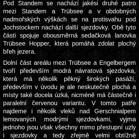
Pod Standem se nachází jakési druhé patro
mezi Standem a Trübsee a v obdobných
nadmořských výškách se na protisvahu pod
Jochstockem nachází další sjezdovky. Obě tyto
části spojuje obousměrná sedačková lanovka
Trübsee Hopper, která pomáhá zdolat plochý
břeh jezera.
Dolní část areálu mezi Trübsee a Engelbergem
tvoří především modrá návratová sjezdovka,
která má několik pěkný širokých pasáží,
především v úvodu je ale neskutečně plochá a
místy také docela úzká, nicméně má částečně i
paralelní červenou variantu. V tomto patře
najdeme i několik vleků nad Gerschnialpem
lemovaných modrými sjezdovkami, vyjma
jednoho jsou však všechny mimo přestupní uzly
i sjezdovky a tedy zřejmě velmi obtížně