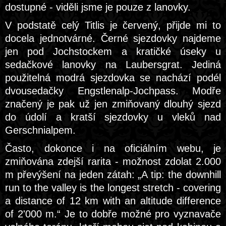
dostupné - viděli jsme je pouze z lanovky.
V podstatě celý Titlis je červený, přijde mi to
docela jednotvárné. Černé sjezdovky najdeme
jen pod Jochstockem a kratičké úseky u
sedačkové lanovky na Laubersgrat. Jediná
použitelná modrá sjezdovka se nachází podél
dvousedačky Engstlenalp-Jochpass. Modře
značený je pak už jen zmiňovaný dlouhý sjezd
do údolí a kratší sjezdovky u vleků nad
Gerschnialpem.
Často, dokonce i na oficiálním webu, je
zmiňována zdejší rarita - možnost zdolat 2.000
m převýšení na jeden zátah: „A tip: the downhill
run to the valley is the longest stretch - covering
a distance of 12 km with an altitude difference
of 2'000 m.“ Je to dobře možné pro vyznavače