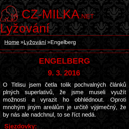
CZ-MILKA
.NET
Lyžování
Home
Lyžování
Engelberg
ENGELBERG
9. 3. 2016
O Titlisu jsem četla tolik pochvalných článků
plných superlativů, že jsme museli využít
možnosti a vyrazit ho obhlédnout. Oproti
mnohým jiným areálům je určitě výjimečný, že
by nás ale nadchnul, to se říct nedá.
Sjezdovky: