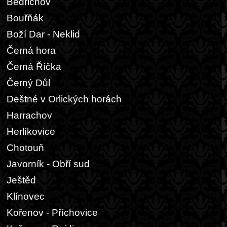
Bedřichov
Bouřňák
Boží Dar - Neklid
Černá hora
Černá Říčka
Černý Důl
Deštné v Orlických horách
Harrachov
Herlíkovice
Chotouň
Javorník - Obří sud
Ještěd
Klínovec
Kořenov - Příchovice