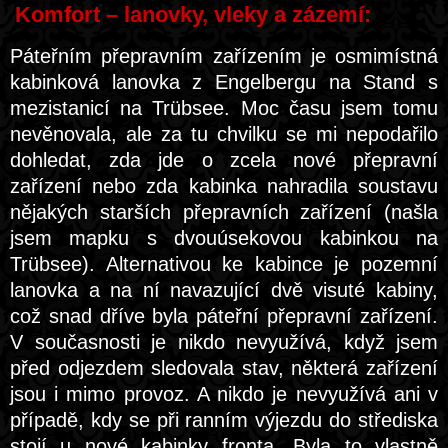
Komfort – lanovky, vleky a zázemí:
Páteřním přepravním zařízením je osmimístná
kabinková lanovka z Engelbergu na Stand s
mezistanicí na Trübsee. Moc času jsem tomu
nevěnovala, ale za tu chvilku se mi nepodařilo
dohledat, zda jde o zcela nové přepravní
zařízení nebo zda kabinka nahradila soustavu
nějakých starších přepravních zařízení (našla
jsem mapku s dvouúsekovou kabinkou na
Trübsee). Alternativou ke kabince je pozemní
lanovka a na ní navazující dvě visuté kabiny,
což snad dříve byla páteřní přepravní zařízení.
V současnosti je nikdo nevyužívá, když jsem
před odjezdem sledovala stav, některá zařízení
jsou i mimo provoz. A nikdo je nevyužívá ani v
případě, kdy se při ranním výjezdu do střediska
stojí u nové kabinky fronta. Byla to vlastně