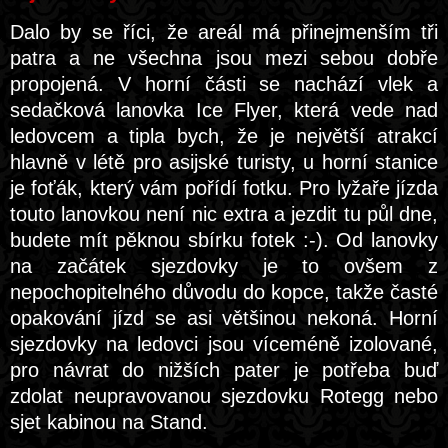
Dalo by se říci, že areál má přinejmenším tři
patra a ne všechna jsou mezi sebou dobře
propojená. V horní části se nachází vlek a
sedačková lanovka Ice Flyer, která vede nad
ledovcem a tipla bych, že je největší atrakcí
hlavně v létě pro asijské turisty, u horní stanice
je foťák, který vám pořídí fotku. Pro lyžaře jízda
touto lanovkou není nic extra a jezdit tu půl dne,
budete mít pěknou sbírku fotek :-). Od lanovky
na začátek sjezdovky je to ovšem z
nepochopitelného důvodu do kopce, takže časté
opakování jízd se asi většinou nekoná. Horní
sjezdovky na ledovci jsou víceméně izolované,
pro návrat do nižších pater je potřeba buď
zdolat neupravovanou sjezdovku Rotegg nebo
sjet kabinou na Stand.