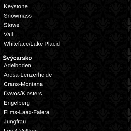
Keystone
Snowmass
Stowe
Vail
Whiteface/Lake Placid
Švýcarsko
Adelboden
Arosa-Lenzerheide
Crans-Montana
Davos/Klosters
Engelberg
Flims-Laax-Falera
Jungfrau
Les 4 Vallées