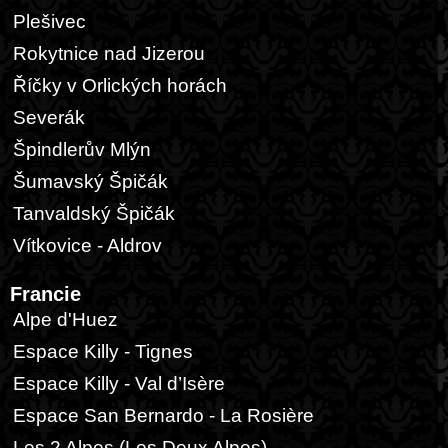
Plešivec
Rokytnice nad Jizerou
Říčky v Orlických horách
Severák
Špindlerův Mlýn
Šumavský Špičák
Tanvaldský Špičák
Vítkovice - Aldrov
Francie
Alpe d'Huez
Espace Killy - Tignes
Espace Killy - Val d’Isère
Espace San Bernardo - La Rosière
Les 2 Alpes (Les Deux Alpes)