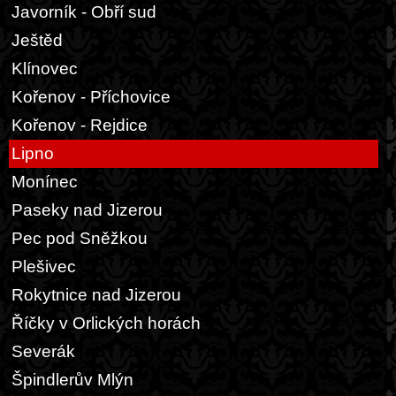
Javorník - Obří sud
Ještěd
Klínovec
Kořenov - Příchovice
Kořenov - Rejdice
Lipno
Monínec
Paseky nad Jizerou
Pec pod Sněžkou
Plešivec
Rokytnice nad Jizerou
Říčky v Orlických horách
Severák
Špindlerův Mlýn