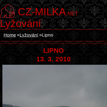
CZ-MILKA
.NET
Lyžování
Home
Lyžování
Lipno
LIPNO
13. 3. 2010