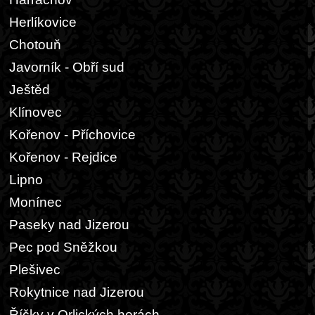
Herlíkovice
Chotouň
Javorník - Obří sud
Ještěd
Klínovec
Kořenov - Příchovice
Kořenov - Rejdice
Lipno
Monínec
Paseky nad Jizerou
Pec pod Sněžkou
Plešivec
Rokytnice nad Jizerou
Říčky v Orlických horách