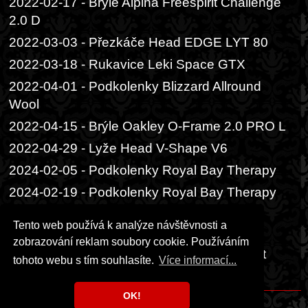
2022-02-17 - Brýle Alpina Freespirit Challenge
2.0 D
2022-03-03 - Přezkáče Head EDGE LYT 80
2022-03-18 - Rukavice Leki Space GTX
2022-04-01 - Podkolenky Blizzard Allround
Wool
2022-04-15 - Brýle Oakley O-Frame 2.0 PRO L
2022-04-29 - Lyže Head V-Shape V6
2024-02-05 - Podkolenky Royal Bay Therapy
2024-02-19 - Podkolenky Royal Bay Therapy
Premium
Tento web používá k analýze návštěvnosti a
2024-03-04 - Bunda Husky Gomez L
zobrazování reklam soubory cookie. Používáním
2024-04-08 - Rukavice Level Energy W Mitt
tohoto webu s tím souhlasíte.
Více informací...
Gore-tex
OK!