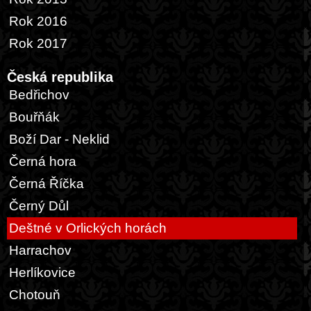
Rok 2016
Rok 2017
Česká republika
Bedřichov
Bouřňák
Boží Dar - Neklid
Černá hora
Černá Říčka
Černý Důl
Deštné v Orlických horách
Harrachov
Herlíkovice
Chotouň