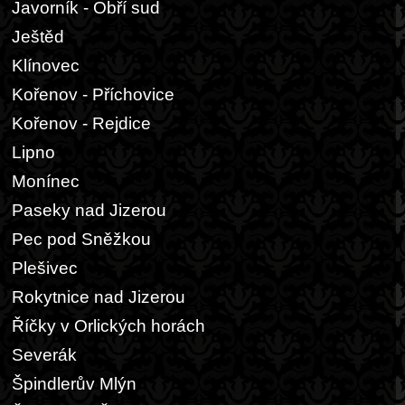
Javorník - Obří sud
Ještěd
Klínovec
Kořenov - Příchovice
Kořenov - Rejdice
Lipno
Monínec
Paseky nad Jizerou
Pec pod Sněžkou
Plešivec
Rokytnice nad Jizerou
Říčky v Orlických horách
Severák
Špindlerův Mlýn