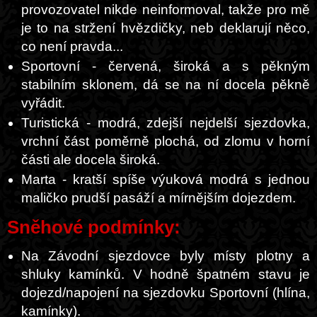
provozovatel nikde neinformoval, takže pro mě
je to na stržení hvězdičky, neb deklarují něco,
co není pravda...
Sportovní - červená, široká a s pěkným
stabilním sklonem, dá se na ní docela pěkně
vyřádit.
Turistická - modrá, zdejší nejdelší sjezdovka,
vrchní část poměrně plochá, od zlomu v horní
části ale docela široká.
Marta - kratší spíše výuková modrá s jednou
maličko prudší pasáží a mírnějším dojezdem.
Sněhové podmínky:
Na Závodní sjezdovce byly místy plotny a
shluky kamínků. V hodně špatném stavu je
dojezd/napojení na sjezdovku Sportovní (hlína,
kamínky).