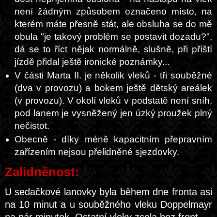
není žádným způsobem označeno místo, na
kterém máte přesně stát, ale obsluha se do mě
obula "je takový problém se postavit dozadu?",
dá se to říct nějak normálně, slušně, při příští
jízdě přidal ještě ironické poznámky...
V části Marta II. je několik vleků - tři souběžné
(dva v provozu) a bokem ještě dětský areálek
(v provozu). V okolí vleků v podstatě není sníh,
pod lanem je vysněžený jen úzký proužek plný
nečistot.
Obecně - díky méně kapacitním přepravním
zařízením nejsou přelidněné sjezdovky.
Zalidněnost:
U sedačkové lanovky byla během dne fronta asi
na 10 minut a u souběžného vleku Doppelmayr