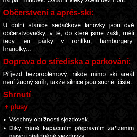
na pár minutek. Ostatní vleky zcela bez front.
Občerstvení a aprés-ski:
U dolní stanice sedačkové lanovky jsou dvě
občerstvovačky, v té, do které jsme zašli, měli
tedy jen párky v rohlíku, hamburgery,
hranolky...
Doprava do střediska a parkování:
Příjezd bezproblémový, nikde mimo ski areál
není žádný sníh, takže silnice jsou suché, čisté.
Shrnutí
+ plusy
Všechny obtížnosti sjezdovek.
Díky méně kapacitním přepravním zařízením
nejsou přelidněné sjezdovky.