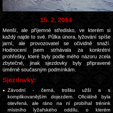
15. 2. 2014
Menší, ale příjemné středisko, ve kterém si
každý najde to své. Půlka února, lyžování spíše
jarní, ale provozovatel se očividně snaží.
Hodnocení jsem strhávala za konkrétní
prohřešky, které byly podle mého názoru zcela
zbytečné, jinak sjezdovky byly připravené
úměrně současným podmínkám.
Sjezdovky:
Závodní - černá, trošku užší a s
komplikovanějším dojezdem. Oficiálně byla
otevřená, ale ráno na ní probíhal trénink
místního lyžařského oddílu, o kterém