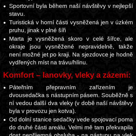
Sportovní byla během naší návštěvy v nejlepší
stavu.
Turistická v horní části vysněžená jen v úzkém
pruhu, jinak v plné šíři
Marta je vysněžená skoro v celé šířce, ale
okraje jsou vysněžené nepravidelně, takže
není možné jet po kraji. Na sjezdovce je hodně
vydřených míst na trávu/hlínu.
Komfort – lanovky, vleky a zázemí:
Páteřním přepravním zařízením je
dvousedačka s nástupním pásem. Souběžně s
ní vedou další dva vleky (v době naší návštěvy
byla v provozu jen kotva).
Od dolní stanice sedačky vede spojovací poma
do druhé části areálu. Velmi mě tam překvapila
dost nepříjemná obsluha - na nástupu na vlek