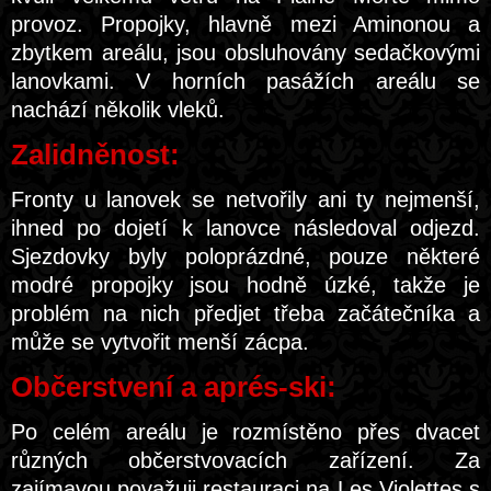
provoz. Propojky, hlavně mezi Aminonou a
zbytkem areálu, jsou obsluhovány sedačkovými
lanovkami. V horních pasážích areálu se
nachází několik vleků.
Zalidněnost:
Fronty u lanovek se netvořily ani ty nejmenší,
ihned po dojetí k lanovce následoval odjezd.
Sjezdovky byly poloprázdné, pouze některé
modré propojky jsou hodně úzké, takže je
problém na nich předjet třeba začátečníka a
může se vytvořit menší zácpa.
Občerstvení a aprés-ski:
Po celém areálu je rozmístěno přes dvacet
různých občerstvovacích zařízení. Za
zajímavou považuji restauraci na Les Violettes s