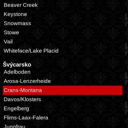
Beaver Creek
Keystone
Snowmass
Stowe
Vail
Whiteface/Lake Placid
Švýcarsko
Adelboden
Arosa-Lenzerheide
Crans-Montana
Davos/Klosters
Engelberg
Flims-Laax-Falera
Jungfrau