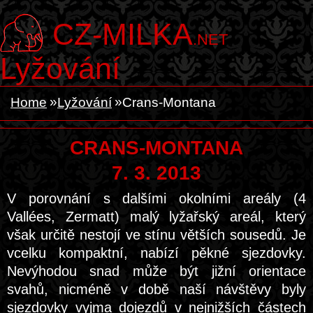
CZ-MILKA
.NET
Lyžování
Home
Lyžování
Crans-Montana
CRANS-MONTANA
7. 3. 2013
V porovnání s dalšími okolními areály (4
Vallées, Zermatt) malý lyžařský areál, který
však určitě nestojí ve stínu větších sousedů. Je
vcelku kompaktní, nabízí pěkné sjezdovky.
Nevýhodou snad může být jižní orientace
svahů, nicméně v době naší návštěvy byly
sjezdovky vyjma dojezdů v nejnižších částech