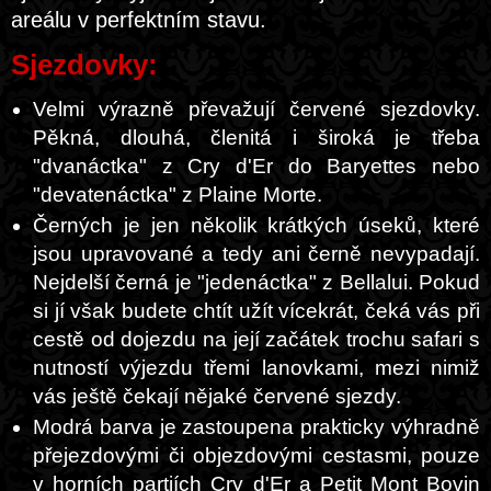
areálu v perfektním stavu.
Sjezdovky:
Velmi výrazně převažují červené sjezdovky.
Pěkná, dlouhá, členitá i široká je třeba
"dvanáctka" z Cry d'Er do Baryettes nebo
"devatenáctka" z Plaine Morte.
Černých je jen několik krátkých úseků, které
jsou upravované a tedy ani černě nevypadají.
Nejdelší černá je "jedenáctka" z Bellalui. Pokud
si jí však budete chtít užít vícekrát, čeká vás při
cestě od dojezdu na její začátek trochu safari s
nutností výjezdu třemi lanovkami, mezi nimiž
vás ještě čekají nějaké červené sjezdy.
Modrá barva je zastoupena prakticky výhradně
přejezdovými či objezdovými cestasmi, pouze
v horních partiích Cry d'Er a Petit Mont Bovin