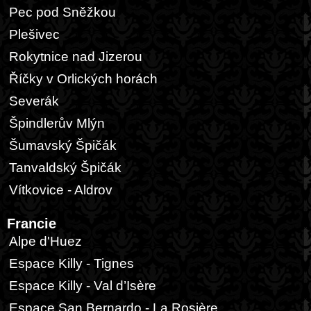
Pec pod Sněžkou
Plešivec
Rokytnice nad Jizerou
Říčky v Orlických horách
Severák
Špindlerův Mlýn
Šumavský Špičák
Tanvaldský Špičák
Vítkovice - Aldrov
Francie
Alpe d'Huez
Espace Killy - Tignes
Espace Killy - Val d’Isère
Espace San Bernardo - La Rosière