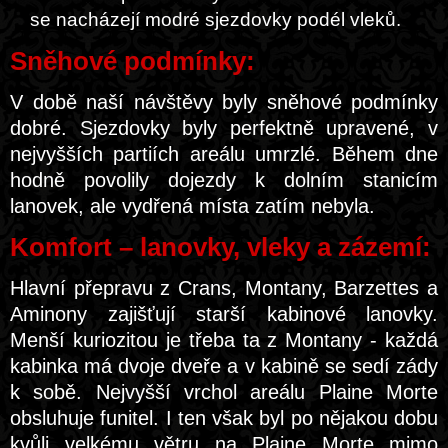
se nacházejí modré sjezdovky podél vleků.
Sněhové podmínky:
V době naší návštěvy byly sněhové podmínky
dobré. Sjezdovky byly perfektně upravené, v
nejvyšších partiích areálu umrzlé. Během dne
hodně povolily dojezdy k dolním stanicím
lanovek, ale vydřená místa zatím nebyla.
Komfort – lanovky, vleky a zázemí:
Hlavní přepravu z Crans, Montany, Barzettes a
Aminony zajišťují starší kabinové lanovky.
Menší kuriozitou je třeba ta z Montany - každá
kabinka má dvoje dveře a v kabině se sedí zády
k sobě. Nejvyšší vrchol areálu Plaine Morte
obsluhuje funitel. I ten však byl po nějakou dobu
kvůli velkému větru na Plaine Morte mimo