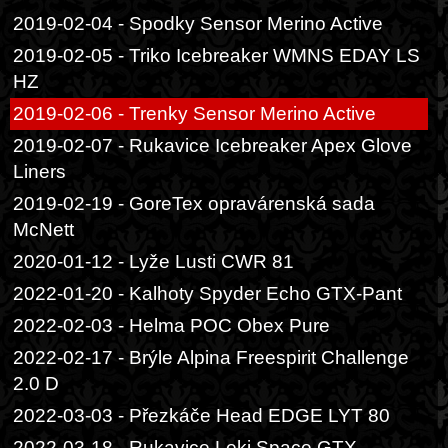
2019-02-04 - Spodky Sensor Merino Active
2019-02-05 - Triko Icebreaker WMNS EDAY LS
HZ
2019-02-06 - Trenky Sensor Merino Active
2019-02-07 - Rukavice Icebreaker Apex Glove
Liners
2019-02-19 - GoreTex opravárenská sada
McNett
2020-01-12 - Lyže Lusti CWR 81
2022-01-20 - Kalhoty Spyder Echo GTX-Pant
2022-02-03 - Helma POC Obex Pure
2022-02-17 - Brýle Alpina Freespirit Challenge
2.0 D
2022-03-03 - Přezkáče Head EDGE LYT 80
2022-03-18 - Rukavice Leki Space GTX