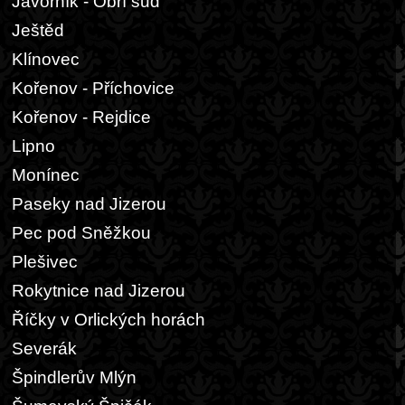
Javorník - Obří sud
Ještěd
Klínovec
Kořenov - Příchovice
Kořenov - Rejdice
Lipno
Monínec
Paseky nad Jizerou
Pec pod Sněžkou
Plešivec
Rokytnice nad Jizerou
Říčky v Orlických horách
Severák
Špindlerův Mlýn