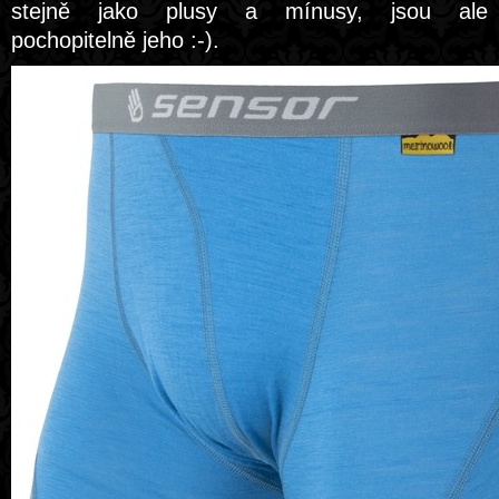
stejně jako plusy a mínusy, jsou ale
pochopitelně jeho :-).