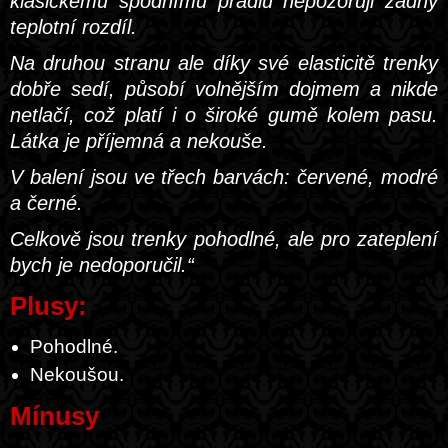
klasickému spodnímu prádlu nepozoruji žádný
teplotní rozdíl.
Na druhou stranu ale díky své elasticitě trenky
dobře sedí, působí volnějším dojmem a nikde
netlačí, což platí i o široké gumě kolem pasu.
Látka je příjemná a nekouše.
V balení jsou ve třech barvách: červené, modré
a černé.
Celkově jsou trenky pohodlné, ale pro zateplení
bych je nedoporučil.“
Plusy:
Pohodlné.
Nekoušou.
Mínusy