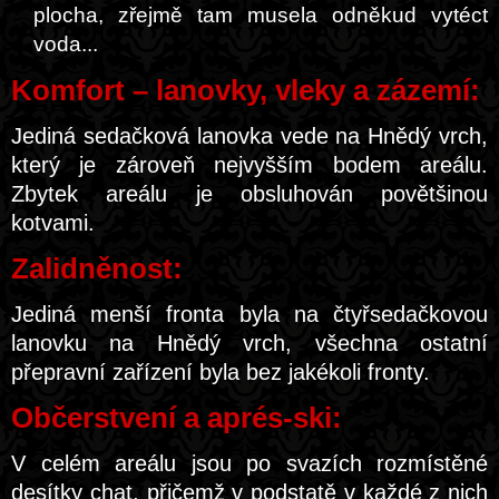
plocha, zřejmě tam musela odněkud vytéct
voda...
Komfort – lanovky, vleky a zázemí:
Jediná sedačková lanovka vede na Hnědý vrch,
který je zároveň nejvyšším bodem areálu.
Zbytek areálu je obsluhován povětšinou
kotvami.
Zalidněnost:
Jediná menší fronta byla na čtyřsedačkovou
lanovku na Hnědý vrch, všechna ostatní
přepravní zařízení byla bez jakékoli fronty.
Občerstvení a aprés-ski:
V celém areálu jsou po svazích rozmístěné
desítky chat, přičemž v podstatě v každé z nich