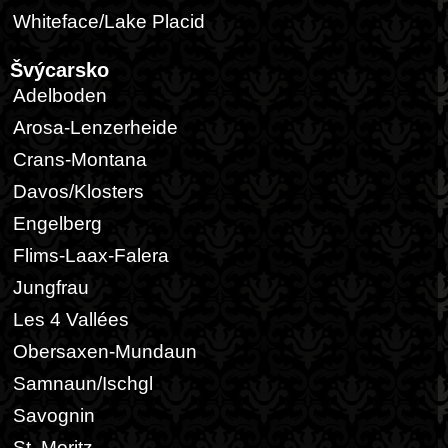
Whiteface/Lake Placid
Švýcarsko
Adelboden
Arosa-Lenzerheide
Crans-Montana
Davos/Klosters
Engelberg
Flims-Laax-Falera
Jungfrau
Les 4 Vallées
Obersaxen-Mundaun
Samnaun/Ischgl
Savognin
St. Moritz