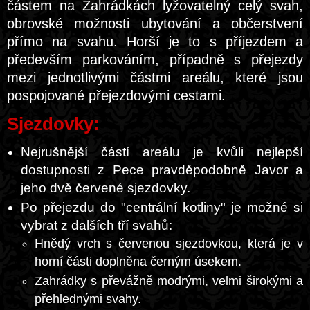
částem na Zahrádkách lyžovatelný celý svah,
obrovské možnosti ubytování a občerstvení
přímo na svahu. Horší je to s příjezdem a
především parkováním, případně s přejezdy
mezi jednotlivými částmi areálu, které jsou
pospojované přejezdovými cestami.
Sjezdovky:
Nejrušnější částí areálu je kvůli nejlepší
dostupnosti z Pece pravděpodobně Javor a
jeho dvě červené sjezdovky.
Po přejezdu do "centrální kotliny" je možné si
vybrat z dalších tří svahů:
Hnědý vrch s červenou sjezdovkou, která je v
horní části doplněna černým úsekem.
Zahrádky s převážně modrými, velmi širokými a
přehlednými svahy.