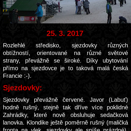
25. 3. 2017
Rozlehlé středisko, sjezdovky různých
obtížností, orientované na různé světové
strany, převážně se široké. Díky ubytování
přímo na sjezdovce je to taková malá česká
Francie :-).
Sjezdovky:
Sjezdovky převážně červené. Javor (Labuť)
hodně rušný, stejně tak dříve více poklidné
Zahrádky, které nově obsluhuje sedačková
lanovka. Klondike ještě poměrně rušný (maličká
fronta na vlek, sjezdovky ale spíše prázdné),