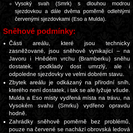
Vysoký svah (Smrk) s dlouhou modrou
sjezdovkou a dále dvěma poměrně odlehlými
červenými sjezdovkami (Eso a Mulda).
Sněhové podmínky:
Části areálu, které jsou technicky
zasněžované, jsou sněhově vynikající – na
Javoru i Hnědém vrchu (Bramberku) sněhu
dostatek, podklady dost umrzlý, ale i
odpoledne sjezdovky ve velmi dobrém stavu.
Zbytek areálu je odkázaný na přírodní sníh,
kterého není dostatek, i tak se ale lyžuje všude.
Mulda a Eso místy vydřená místa na trávu, na
Vysokém svahu (Smrku) vydřeno opravdu
hodně.
Zahrádky sněhově poměrně bez problémů,
pouze na červené se nachází obrovská ledová