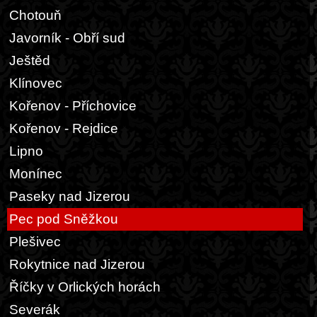
Chotouň
Javorník - Obří sud
Ještěd
Klínovec
Kořenov - Příchovice
Kořenov - Rejdice
Lipno
Monínec
Paseky nad Jizerou
Pec pod Sněžkou
Plešivec
Rokytnice nad Jizerou
Říčky v Orlických horách
Severák