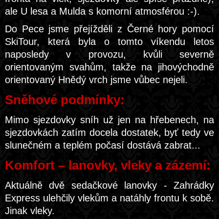
ale U lesa a Mulda s komorní atmosférou :-).
Do Pece jsme přejížděli z Černé hory pomocí
SkiTour, která byla o tomto víkendu letos
naposledy v provozu, kvůli severně
orientovaným svahům, takže na jihovýchodně
orientovaný Hnědý vrch jsme vůbec nejeli.
Sněhové podmínky:
Mimo sjezdovky sníh už jen na hřebenech, na
sjezdovkách zatím docela dostatek, byť tedy ve
slunečném a teplém počasí dostává zabrat...
Komfort – lanovky, vleky a zázemí:
Aktuálně dvě sedačkové lanovky - Zahrádky
Express ulehčily vlekům a natáhly frontu k sobě.
Jinak vleky.