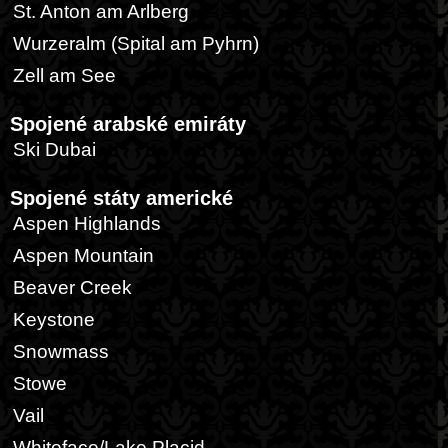
St. Anton am Arlberg
Wurzeralm (Spital am Pyhrn)
Zell am See
Spojené arabské emiráty
Ski Dubai
Spojené státy americké
Aspen Highlands
Aspen Mountain
Beaver Creek
Keystone
Snowmass
Stowe
Vail
Whiteface/Lake Placid