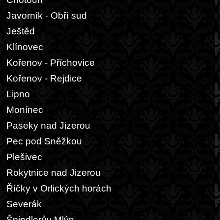
Javorník - Obří sud
Ještěd
Klínovec
Kořenov - Příchovice
Kořenov - Rejdice
Lipno
Monínec
Paseky nad Jizerou
Pec pod Sněžkou
Plešivec
Rokytnice nad Jizerou
Říčky v Orlických horách
Severák
Špindlerův Mlýn