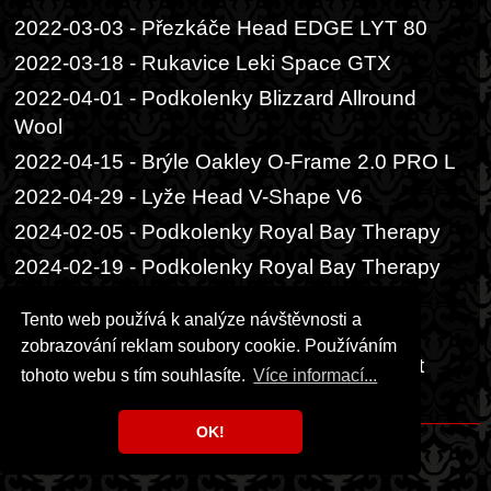
2022-03-03 - Přezkáče Head EDGE LYT 80
2022-03-18 - Rukavice Leki Space GTX
2022-04-01 - Podkolenky Blizzard Allround
Wool
2022-04-15 - Brýle Oakley O-Frame 2.0 PRO L
2022-04-29 - Lyže Head V-Shape V6
2024-02-05 - Podkolenky Royal Bay Therapy
2024-02-19 - Podkolenky Royal Bay Therapy
Premium
Tento web používá k analýze návštěvnosti a
2024-03-04 - Bunda Husky Gomez L
zobrazování reklam soubory cookie. Používáním
2024-04-08 - Rukavice Level Energy W Mitt
tohoto webu s tím souhlasíte.
Více informací...
Gore-tex
OK!
Copyright © 1999 - 2026 Milka