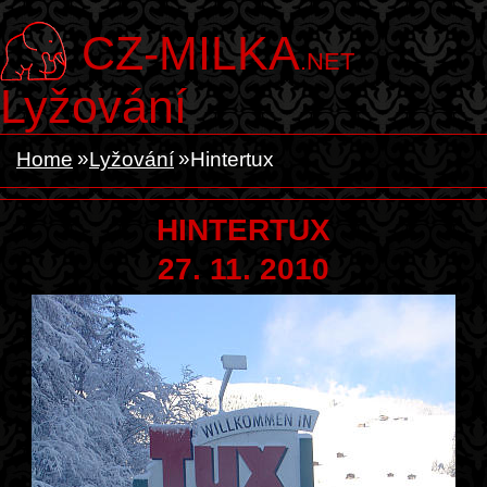
CZ-MILKA
.NET
Lyžování
Home
Lyžování
Hintertux
HINTERTUX
27. 11. 2010