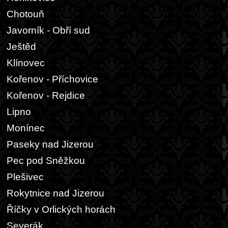
Chotouň
Javorník - Obří sud
Ještěd
Klínovec
Kořenov - Příchovice
Kořenov - Rejdice
Lipno
Monínec
Paseky nad Jizerou
Pec pod Sněžkou
Plešivec
Rokytnice nad Jizerou
Říčky v Orlických horách
Severák