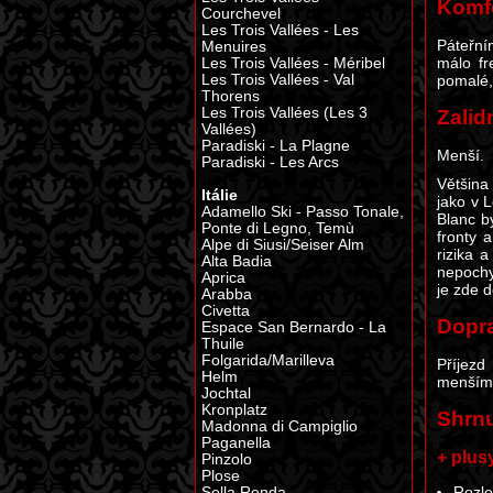
Komfo
Courchevel
Les Trois Vallées - Les
Páteřní
Menuires
málo fr
Les Trois Vallées - Méribel
pomalé, 
Les Trois Vallées - Val
Thorens
Les Trois Vallées (Les 3
Zalid
Vallées)
Paradiski - La Plagne
Menší.
Paradiski - Les Arcs
Většina 
Itálie
jako v 
Adamello Ski - Passo Tonale,
Blanc b
Ponte di Legno, Temù
fronty 
Alpe di Siusi/Seiser Alm
rizika 
Alta Badia
nepochy
Aprica
je zde d
Arabba
Civetta
Dopra
Espace San Bernardo - La
Thuile
Folgarida/Marilleva
Příjezd
Helm
menším p
Jochtal
Kronplatz
Shrnu
Madonna di Campiglio
Paganella
+ plus
Pinzolo
Plose
Sella Ronda
Rozle