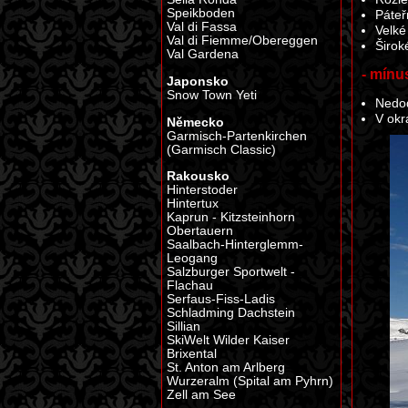
Speikboden
Páteř
Val di Fassa
Velké
Val di Fiemme/Obereggen
Širok
Val Gardena
- mínu
Japonsko
Snow Town Yeti
Nedod
V okr
Německo
Garmisch-Partenkirchen
(Garmisch Classic)
Rakousko
Hinterstoder
Hintertux
Kaprun - Kitzsteinhorn
Obertauern
Saalbach-Hinterglemm-
Leogang
Salzburger Sportwelt -
Flachau
Serfaus-Fiss-Ladis
Schladming Dachstein
Sillian
SkiWelt Wilder Kaiser
Brixental
St. Anton am Arlberg
Wurzeralm (Spital am Pyhrn)
Zell am See