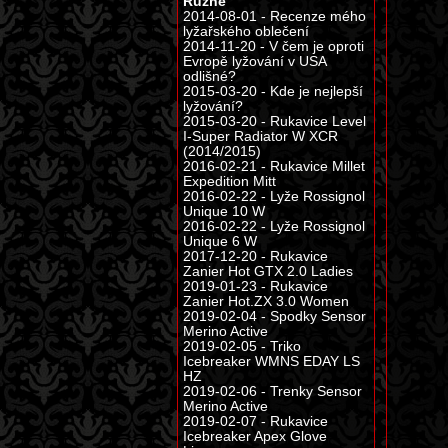
Různé
2014-08-01 - Recenze mého
lyžařského oblečení
2014-11-20 - V čem je oproti
Evropě lyžování v USA
odlišné?
2015-03-20 - Kde je nejlepší
lyžování?
2015-03-20 - Rukavice Level
I-Super Radiator W XCR
(2014/2015)
2016-02-21 - Rukavice Millet
Expedition Mitt
2016-02-22 - Lyže Rossignol
Unique 10 W
2016-02-22 - Lyže Rossignol
Unique 6 W
2017-12-20 - Rukavice
Zanier Hot GTX 2.0 Ladies
2019-01-23 - Rukavice
Zanier Hot.ZX 3.0 Women
2019-02-04 - Spodky Sensor
Merino Active
2019-02-05 - Triko
Icebreaker WMNS EDAY LS
HZ
2019-02-06 - Trenky Sensor
Merino Active
2019-02-07 - Rukavice
Icebreaker Apex Glove