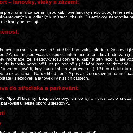
rt – lanovky, vleky a zázemí:
mi přepravními zařízeními jsou kabinové lanovky nebo odpojitelné seda
ekventovaných a odlehlých místech obsluhují sjezdovky neodpojiteln
ale fronty se nestojí.
něnost:
lanovek je ráno v provozu až od 9:00. Lanovek je ale tolik, že i první jí
Les 2 Alpes, nejsou včas k dispozici informace o tom, kdy bude zahájen
yly informace, že sjezdovky josu otevřené, kabina taky jezdila, ale voz
ale do lanovky nepouštěli. Až po hodině (!) čekání jsme se dozvěděli
a že zatím nevědí, kdy bude kabina v provozu :-(. Přitom stačilo to
bně už od rána... Narozdíl od Les 2 Alpes ale zde uzavření horních čá
ostatek sjezdovek a lanovek i v nižších částech.
va do střediska a parkování:
 do Alpe d'Huez byl bezproblémový, silnice byla i přes časté sněž
arkovišti u letiště skoro u sjezdovky.
tí
y
hlý areál a díky pro zájemce i plnohodnotné „safari“.