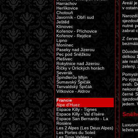
Areál j
Harrachov
v ostatn
Herlíkovice
Chotouň
Narozdí
Javorník - Obří sud
sjezdov
Ještěd
nutné p
Klínovec
zabrat c
Kořenov - Příchovice
Kořenov - Rejdice
Z červe
Lipno
bezmála
Monínec
Paseky nad Jizerou
Důvodem
Pec pod Sněžkou
délkou 
Plešivec
ale rea
Rokytnice nad Jizerou
zelený, 
Říčky v Orlických horách
Severák
Pomysln
Špindlerův Mlýn
Po výje
Šumavský Špičák
svah. D
Tanvaldský Špičák
nekoord
Vítkovice - Aldrov
černé S
sjezdov
Francie
jedem. 
Alpe d'Huez
Espace Killy - Tignes
Sněh
Espace Killy - Val d’Isère
Espace San Bernardo - La
Rosière
Luxusní
Les 2 Alpes (Les Deux Alpes)
ležela 
Les Portes du Soleil
Les Trois Vallées -