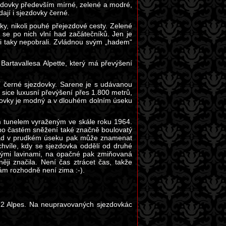
ezdovky především mírné, zelené a modré,
dají i sjezdovky černé.
ky, nikoli pouhé přejezdové cesty. Zelené
 se po nich vlní had začátečníků. Jen je
sti taky nepobrali. Zvládnou svým „hadem“
artavallesa Alpette, který má převýšení
 černé sjezdovky. Sarene je s udávanou
sice luxusní převýšení přes 1.800 metrů,
ezdovky je modný a v dlouhém dolním úseku
 tunelem vyraženým ve skále roku 1964.
 po častém sněžení také značně boulovatý
n pád v prudkém úseku pak může znamenat
chvíle, kdy se sjezdovka oddělí od druhé
utými lavinami, na opačné pak zmiňovaná
i značila. Není čas ztrácet čas, takže
nám rozhodně není zima :-).
 2 Alpes. Na neupravovaných sjezdovkác