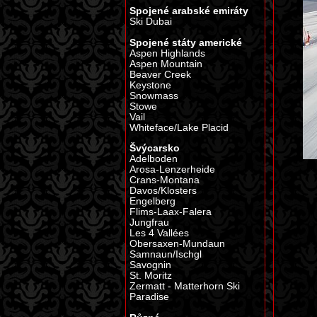
Spojené arabské emiráty
Ski Dubai
Spojené státy americké
Aspen Highlands
Aspen Mountain
Beaver Creek
Keystone
Snowmass
Stowe
Vail
Whiteface/Lake Placid
Švýcarsko
Adelboden
Arosa-Lenzerheide
Crans-Montana
Davos/Klosters
Engelberg
Flims-Laax-Falera
Jungfrau
Les 4 Vallées
Obersaxen-Mundaun
Samnaun/Ischgl
Savognin
St. Moritz
Zermatt - Matterhorn Ski
Paradise