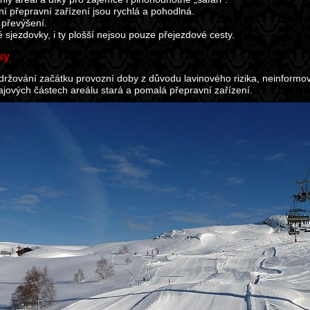
ní přepravní zařízení jsou rychlá a pohodlná.
 převýšení.
é sjezdovky, i ty plošší nejsou pouze přejezdové cesty.
sy
ržování začátku provozní doby z důvodu lavinového rizika, neinformo
ajových částech areálu stará a pomalá přepravní zařízení.