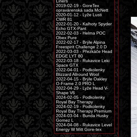
Liners
2019-02-19 - GoreTex
opravárenská sada McNett
2020-01-12 - Lyže Lusti
CWR 81
2022-01-20 - Kalhoty Spyder
Echo GTX-Pant
2022-02-03 - Helma POC
Obex Pure
2022-02-17 - Brýle Alpina
Freespirit Challenge 2.0 D
2022-03-03 - Přezkáče Head
EDGE LYT 80
2022-03-18 - Rukavice Leki
Space GTX
2022-04-01 - Podkolenky
Blizzard Allround Wool
2022-04-15 - Brýle Oakley
O-Frame 2.0 PRO L
2022-04-29 - Lyže Head V-
Shape V6
2024-02-05 - Podkolenky
Royal Bay Therapy
2024-02-19 - Podkolenky
Royal Bay Therapy Premium
2024-03-04 - Bunda Husky
Gomez L
2024-04-08 - Rukavice Level
Energy W Mitt Gore-tex