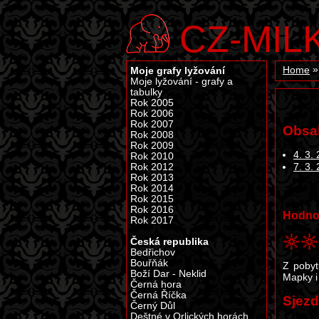
CZ-MIL
Moje grafy lyžování
Home
Moje lyžování - grafy a
tabulky
Rok 2005
Rok 2006
Rok 2007
Obsa
Rok 2008
Rok 2009
4. 3.
Rok 2010
Rok 2012
7. 3.
Rok 2013
Rok 2014
Rok 2015
Rok 2016
Hodno
Rok 2017
Česká republika
Bedřichov
Bouřňák
Z pobyt
Boží Dar - Neklid
Mapky i 
Černá hora
Černá Říčka
Sjezd
Černý Důl
Deštné v Orlických horách