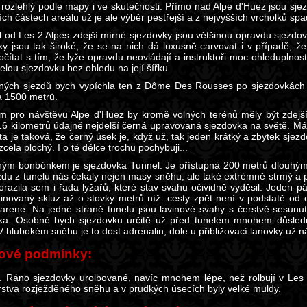
e rozlehlý podle mapy i ve skutečnosti. Přímo nad Alpe d'Huez jsou sj
ích částech areálu už je ale výběr pestřejší a z nejvyšších vrcholků spa
l od Les 2 Alpes zdejší mírné sjezdovky jsou většinou opravdu sjezdov
ky jsou tak široké, že se na nich dá luxusně carvovat i v případě, že
očítat s tím, že lyže opravdu neovládají a instruktoři moc ohleduplno
elou sjezdovku bez ohledu na její šířku.
ných sjezdů bych vypíchla ten z Dôme Des Rousses po sjezdovkách B
 1500 metrů.
 pro návštěvu Alpe d'Huez by kromě volných terénů měly být zdejší
16 kilometrů údajně nejdelší černá upravovaná sjezdovka na světě. Má 
lita je taková, že černý úsek je, když už, tak jeden krátký a zbytek sj
zcela plochý. I o té délce trochu pochybuji...
ým bonbónkem je sjezdovka Tunnel. Je přístupná 200 metrů dlouhým
zdu z tunelu nás čekaly nejen masy sněhu, ale také extrémně strmý a
orazila sem i řada lyžařů, které stav svahu očividně vyděsil. Jede
inovaný skluz až o stovky metrů níž. cesty zpět není v podstatě od 
arene. Na jedné straně tunelu jsou lavinové svahy s čerstvě sesun
ka. Osobně bych sjezdovku určitě už před tunelem mnohem důsledněj
V hlubokém sněhu je to dost adrenalin, dole u přibližovací lanovky už 
ové podmínky:
. Ráno sjezdovky urolbované, navíc mnohem lépe, než rolbují v Les
vrstva rozježděného sněhu a v prudkých úsecích byly velké muldy.