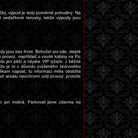
čky, výjezd je tedy poměrně pohodlný. Na
é sedačkové lanovky, takže výjezdy jsou
zdy jsou bez front. Bohužel ani zde, stejně
 provoz, například u visuté kabiny na Pic
ila jen pěší a nějaké VIP lyžaře, z běžné
, že je to z důvodu zvýšeného lavinového
 někam napsat, tu informaci měla obsluha
stí areálu neochromí celý provoz, protože
ení jen mokrá. Parkovali jsme zdarma na