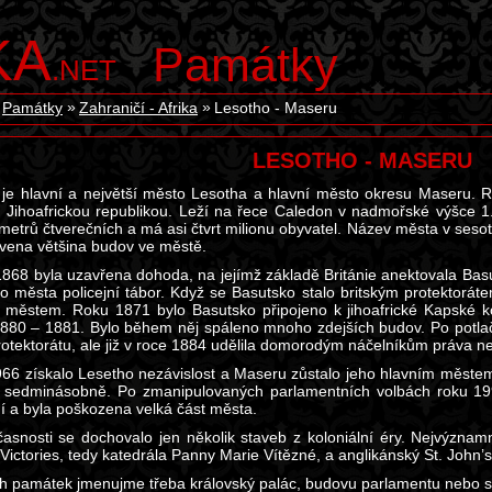
KA
Památky
.NET
Památky
Zahraničí - Afrika
Lesotho - Maseru
LESOTHO - MASERU
je hlavní a největší město Lesotha a hlavní město okresu Maseru. 
s Jihoafrickou republikou. Leží na řece Caledon v nadmořské výšce
ometrů čtverečních a má asi čtvrt milionu obyvatel. Název města v seso
avena většina budov ve městě.
1868 byla uzavřena dohoda, na jejímž základě Británie anektovala Basu
o města policejní tábor. Když se Basutsko stalo britským protektoráte
 městem. Roku 1871 bylo Basutsko připojeno k jihoafrické Kapské kol
1880 – 1881. Bylo během něj spáleno mnoho zdejších budov. Po potlač
protektorátu, ale již v roce 1884 udělila domorodým náčelníkům práva n
66 získalo Lesetho nezávislost a Maseru zůstalo jeho hlavním městem. 
a sedminásobně. Po zmanipulovaných parlamentních volbách roku 199
í a byla poškozena velká část města.
asnosti se dochovalo jen několik staveb z koloniální éry. Nejvýznamn
Victories, tedy katedrála Panny Marie Vítězné, a anglikánský St. John’s
ch památek jmenujme třeba královský palác, budovu parlamentu nebo st