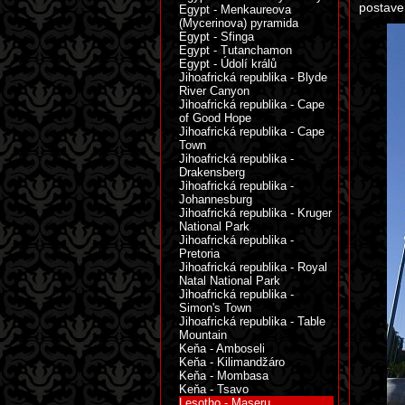
postave
Egypt - Menkaureova
(Mycerinova) pyramida
Egypt - Sfinga
Egypt - Tutanchamon
Egypt - Údolí králů
Jihoafrická republika - Blyde
River Canyon
Jihoafrická republika - Cape
of Good Hope
Jihoafrická republika - Cape
Town
Jihoafrická republika -
Drakensberg
Jihoafrická republika -
Johannesburg
Jihoafrická republika - Kruger
National Park
Jihoafrická republika -
Pretoria
Jihoafrická republika - Royal
Natal National Park
Jihoafrická republika -
Simon's Town
Jihoafrická republika - Table
Mountain
Keňa - Amboseli
Keňa - Kilimandžáro
Keňa - Mombasa
Keňa - Tsavo
Lesotho - Maseru