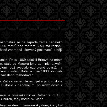
Rozprostírá se na západě země nedaleko
 1.600 metrů nad mořem. Zaujímá rozlohu
tštině znamená „červený pískovec“, z nějž
tsko. Roku 1869 založili Britové na místě
m, stalo se Maseru jeho administrativním
onii, což vyvolalo ozbrojené povstání v
ení povstání Británie roku 1883 obnovila
ezávislého rozhodování.
Začalo se rychle rozvíjet a jeho rozloha
8 došlo k nepokojům, při nichž došlo k
ější je římskokatolická Cathedral of Our
 Church, tedy kostel sv. Jana.
arý rezidenční komisařský dům, který byl