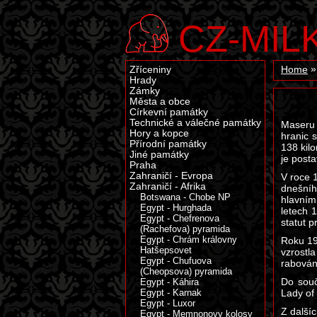
CZ-MIL
Zříceniny
Home
Hrady
Zámky
Města a obce
Církevní památky
Technické a válečné památky
Maseru 
Hory a kopce
hranic 
Přírodní památky
138 kil
Jiné památky
je post
Praha
Zahraničí - Evropa
V roce 
Zahraničí - Afrika
dnešníh
Botswana - Chobe NP
hlavním
Egypt - Hurghada
letech 
Egypt - Chefrenova
statut 
(Rachefova) pyramida
Egypt - Chrám královny
Roku 19
Hatšepsovet
vzrostl
Egypt - Chufuova
rabován
(Cheopsova) pyramida
Do souč
Egypt - Káhira
Egypt - Karnak
Lady of 
Egypt - Luxor
Z další
Egypt - Memnonovy kolosy