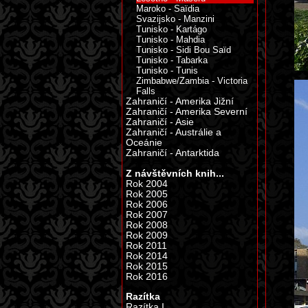
Maroko - Saïdia
Svazijsko - Manzini
Tunisko - Kartágo
Tunisko - Mahdia
Tunisko - Sidi Bou Saïd
Tunisko - Tabarka
Tunisko - Tunis
Zimbabwe/Zambia - Victoria
Falls
Zahraničí - Amerika Jižní
Zahraničí - Amerika Severní
Zahraničí - Asie
Zahraničí - Austrálie a
Oceánie
Zahraničí - Antarktida
Z návštěvních knih...
Rok 2004
Rok 2005
Rok 2006
Rok 2007
Rok 2008
Rok 2009
Rok 2011
Rok 2014
Rok 2015
Rok 2016
Razítka
Razítka I.