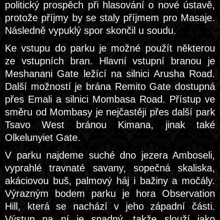
politický prospěch při hlasování o nové ústavě,
protože příjmy by se staly příjmem pro Masaje.
Následně vypuklý spor skončil u soudu.
Ke vstupu do parku je možné použít některou
ze vstupních bran. Hlavní vstupní branou je
Meshanani Gate ležící na silnici Arusha Road.
Další možností je brána Remito Gate dostupná
přes Emali a silnici Mombasa Road. Přístup ve
směru od Mombasy je nejčastěji přes další park
Tsavo West bránou Kimana, jinak také
Olkelunyiet Gate.
V parku najdeme suché dno jezera Amboseli,
vyprahlé travnaté savany, sopečná skaliska,
akáciovou buš, palmový háj i bažiny a močály.
Výrazným bodem parku je hora Observation
Hill, která se nachází v jeho západní části.
Výstup na ní je snadný, takže slouží jako