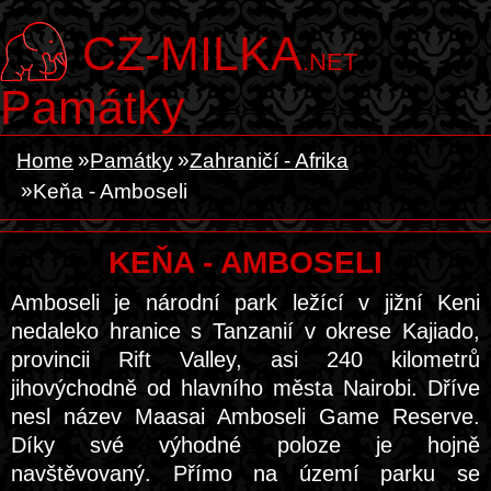
CZ-MILKA
.NET
Památky
Home
Památky
Zahraničí - Afrika
Keňa - Amboseli
KEŇA - AMBOSELI
Amboseli je národní park ležící v jižní Keni
nedaleko hranice s Tanzanií v okrese Kajiado,
provincii Rift Valley, asi 240 kilometrů
jihovýchodně od hlavního města Nairobi. Dříve
nesl název Maasai Amboseli Game Reserve.
Díky své výhodné poloze je hojně
navštěvovaný. Přímo na území parku se