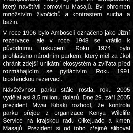
který navštívil domovinu Masajů. Byl ohromen
množstvím živočichů a kontrastem sucha a
bažin.
V roce 1906 bylo Amboseli označeno jako Jižní
rezervace, ale v roce 1948 se vrátilo k
původnímu uskupení. Roku 1974 bylo
prohlášeno národním parkem, který měl za úkol
chránit zdejší unikátní ekosystém a zvířata před
rozmáhajícím se pytláctvím. Roku 1991
biosférickou rezervací.
Návštěvnost parku stále rostla, roku 2005
vydělal asi 3,5 milionu dolarů. Dne 29. září 2005
prezident Mwai Kibaki rozhodl, že kontrola
parku přejde z organizace Kenya Wildlife
Service na krajskou radu Olkejuado a kmen
Masajů. Prezident si od toho zřejmě sliboval