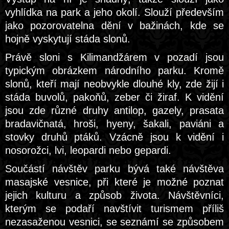
vyhlídka na park a jeho okolí. Slouží především
jako pozorovatelna dění v bažinách, kde se
hojně vyskytují stáda slonů.
Právě sloni s Kilimandžárem v pozadí jsou
typickým obrázkem národního parku. Kromě
slonů, kteří mají neobvykle dlouhé kly, zde žijí i
stáda buvolů, pakoňů, zeber či žiraf. K vidění
jsou zde různé druhy antilop, gazely, prasata
bradavičnatá, hroši, hyeny, šakali, paviáni a
stovky druhů ptáků. Vzácně jsou k vidění i
nosorožci, lvi, leopardi nebo gepardi.
Součástí návštěv parku bývá také návštěva
masajské vesnice, při které je možné poznat
jejich kulturu a způsob života. Návštěvníci,
kterým se podaří navštívit turismem příliš
nezasaženou vesnici, se seznámí se způsobem