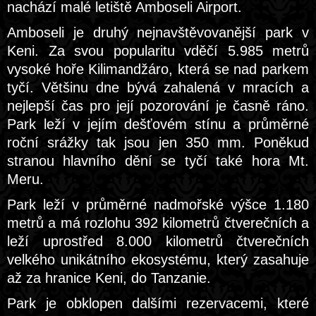
nachází malé letiště Amboseli Airport.
Amboseli je druhý nejnavštěvovanější park v
Keni. Za svou popularitu vděčí 5.985 metrů
vysoké hoře Kilimandžáro, která se nad parkem
tyčí. Většinu dne bývá zahalená v mracích a
nejlepší čas pro její pozorování je časně ráno.
Park leží v jejím dešťovém stínu a průměrné
roční srážky tak jsou jen 350 mm. Poněkud
stranou hlavního dění se tyčí také hora Mt.
Meru.
Park leží v průměrné nadmořské výšce 1.180
metrů a má rozlohu 392 kilometrů čtverečních a
leží uprostřed 8.000 kilometrů čtverečních
velkého unikátního ekosystému, který zasahuje
až za hranice Keni, do Tanzanie.
Park je obklopen dalšími rezervacemi, které