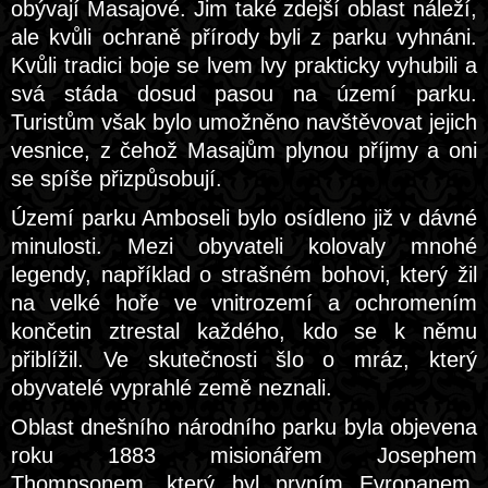
obývají Masajové. Jim také zdejší oblast náleží,
ale kvůli ochraně přírody byli z parku vyhnáni.
Kvůli tradici boje se lvem lvy prakticky vyhubili a
svá stáda dosud pasou na území parku.
Turistům však bylo umožněno navštěvovat jejich
vesnice, z čehož Masajům plynou příjmy a oni
se spíše přizpůsobují.
Území parku Amboseli bylo osídleno již v dávné
minulosti. Mezi obyvateli kolovaly mnohé
legendy, například o strašném bohovi, který žil
na velké hoře ve vnitrozemí a ochromením
končetin ztrestal každého, kdo se k němu
přiblížil. Ve skutečnosti šlo o mráz, který
obyvatelé vyprahlé země neznali.
Oblast dnešního národního parku byla objevena
roku 1883 misionářem Josephem
Thompsonem, který byl prvním Evropanem,