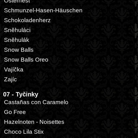
Osternest
Schmunzel-Hasen-Häuschen
Schokoladenherz
Sněhuláci
Sněhulák
Snow Balls
Snow Balls Oreo
Vajíčka
Zajíc
07 - Tyčinky
Castañas con Caramelo
Go Free
Hazelnoten - Noisettes
Choco Lila Stix