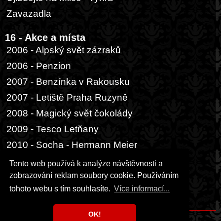
Zavazadla
16 - Akce a místa
2006 - Alpský svět zázraků
2006 - Penzion
2007 - Benzínka v Rakousku
2007 - Letiště Praha Ruzyně
2008 - Magický svět čokolády
2009 - Tesco Letňany
2010 - Socha - Hermann Meier
2014 - Buenos Aires, přístav
Tento web používá k analýze návštěvnosti a
zobrazování reklam soubory cookie. Používáním
17 - Ostatní
tohoto webu s tím souhlasíte.
Více informací...
Hrací karta
OK!