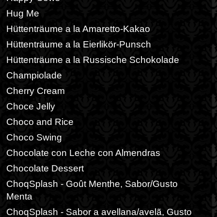
Hug Me
Hüttenträume a la Amaretto-Kakao
Hüttenträume a la Eierlikör-Punsch
Hüttenträume a la Russische Schokolade
Champiolade
Cherry Cream
Choce Jelly
Choco and Rice
Choco Swing
Chocolate con Leche con Almendras
Chocolate Dessert
ChoqSplash - Goût Menthe, Sabor/Gusto
Menta
ChoqSplash - Sabor a avellana/avelã, Gusto