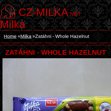
CZ-MILKA
.NET
Milka
Home
Milka
Zatáhni - Whole Hazelnut
ZATÁHNI - WHOLE HAZELNUT