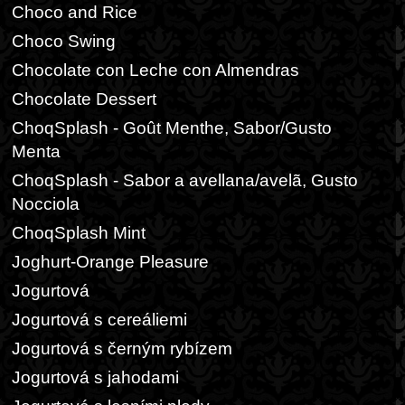
Choco and Rice
Choco Swing
Chocolate con Leche con Almendras
Chocolate Dessert
ChoqSplash - Goût Menthe, Sabor/Gusto
Menta
ChoqSplash - Sabor a avellana/avelã, Gusto
Nocciola
ChoqSplash Mint
Joghurt-Orange Pleasure
Jogurtová
Jogurtová s cereáliemi
Jogurtová s černým rybízem
Jogurtová s jahodami