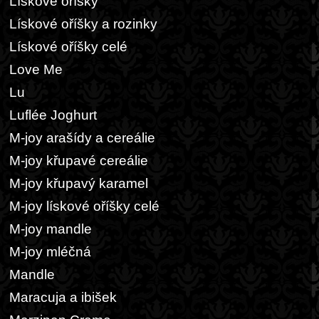
Lískové oříšky
Lískové oříšky a rozinky
Lískové oříšky celé
Love Me
Lu
Luflée Joghurt
M-joy arašídy a cereálie
M-joy křupavé cereálie
M-joy křupavý karamel
M-joy lískové oříšky celé
M-joy mandle
M-joy mléčná
Mandle
Maracuja a ibišek