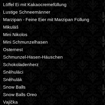
Löffel Ei mit Kakaocremefüllung
Lustige Schneemänner
Marzipan - Feine Eier mit Marzipan Füllung
Mikuláš
Mini Nikolos
Mini Schmunzelhasen
Osternest
Schmunzel-Hasen-Häuschen
Schokoladenherz
Sněhuláci
Sněhulák
Snow Balls
Snow Balls Oreo
Vajíčka