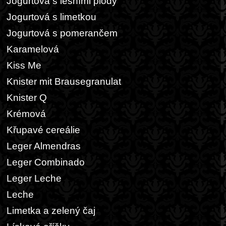
Jogurtová s lesními plody
Jogurtová s limetkou
Jogurtová s pomerančem
Karamelová
Kiss Me
Knister mit Brausegranulat
Knister Q
Krémová
Křupavé cereálie
Leger Almendras
Leger Combinado
Leger Leche
Leche
Limetka a zelený čaj