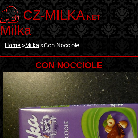
CZ-MILKA
.NET
Milka
Home
Milka
Con Nocciole
CON NOCCIOLE