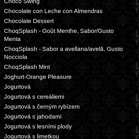
Choco Swing
Chocolate con Leche con Almendras
Chocolate Dessert
ChoqSplash - Goût Menthe, Sabor/Gusto
Menta
ChoqSplash - Sabor a avellana/avelã, Gusto
Nocciola
ChoqSplash Mint
Joghurt-Orange Pleasure
Jogurtová
Jogurtová s cereáliemi
Jogurtová s černým rybízem
Jogurtová s jahodami
Jogurtová s lesními plody
Jogurtová s limetkou