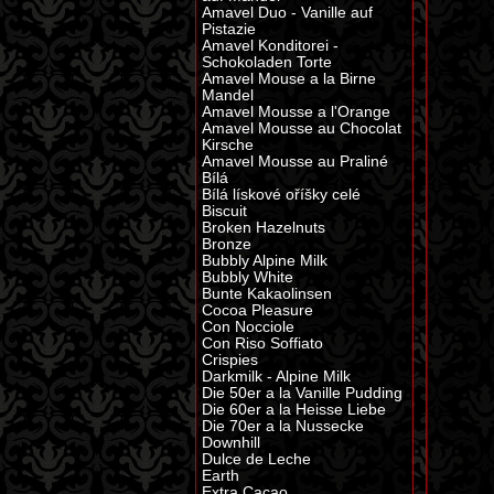
Amavel Duo - Vanille auf
Pistazie
Amavel Konditorei -
Schokoladen Torte
Amavel Mouse a la Birne
Mandel
Amavel Mousse a l'Orange
Amavel Mousse au Chocolat
Kirsche
Amavel Mousse au Praliné
Bílá
Bílá lískové oříšky celé
Biscuit
Broken Hazelnuts
Bronze
Bubbly Alpine Milk
Bubbly White
Bunte Kakaolinsen
Cocoa Pleasure
Con Nocciole
Con Riso Soffiato
Crispies
Darkmilk - Alpine Milk
Die 50er a la Vanille Pudding
Die 60er a la Heisse Liebe
Die 70er a la Nussecke
Downhill
Dulce de Leche
Earth
Extra Cacao