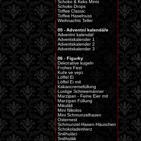
Schoko & Keks Minis
Schoko Drops
Toffee Classic
Toffee Haselnuss
Weihnachts Teller
05 - Adventní kalendáře
Adventní kalendář
Adventskalender 1
Adventskalender 2
Adventskalender 3
06 - Figurky
Dekorative kugeln
Frohes Fest
Kuře ve vejci
Löffel Ei
Löffel Ei mit
Kakaocremefüllung
Lustige Schneemänner
Marzipan - Feine Eier mit
Marzipan Füllung
Mikuláš
Mini Nikolos
Mini Schmunzelhasen
Osternest
Schmunzel-Hasen-Häuschen
Schokoladenherz
Sněhuláci
Sněhulák