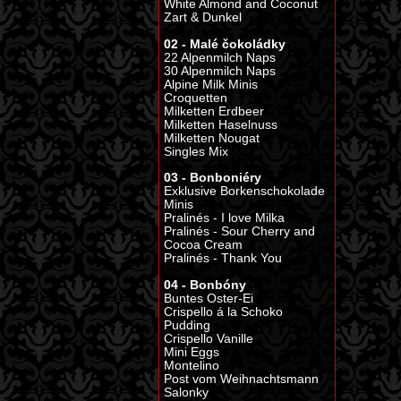
White Almond and Coconut
Zart & Dunkel
02 - Malé čokoládky
22 Alpenmilch Naps
30 Alpenmilch Naps
Alpine Milk Minis
Croquetten
Milketten Erdbeer
Milketten Haselnuss
Milketten Nougat
Singles Mix
03 - Bonboniéry
Exklusive Borkenschokolade
Minis
Pralinés - I love Milka
Pralinés - Sour Cherry and
Cocoa Cream
Pralinés - Thank You
04 - Bonbóny
Buntes Oster-Ei
Crispello á la Schoko
Pudding
Crispello Vanille
Mini Eggs
Montelino
Post vom Weihnachtsmann
Salonky