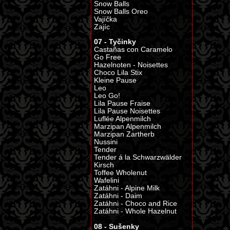
Snow Balls
Snow Balls Oreo
Vajíčka
Zajíc
07 - Tyčinky
Castañas con Caramelo
Go Free
Hazelnoten - Noisettes
Choco Lila Stix
Kleine Pause
Leo
Leo Go!
Lila Pause Fraise
Lila Pause Noisettes
Luflée Alpenmilch
Marzipan Alpenmilch
Marzipan Zartherb
Nussini
Tender
Tender á la Schwarzwälder
Kirsch
Toffee Wholenut
Wafelini
Zatáhni - Alpine Milk
Zatáhni - Daim
Zatáhni - Choco and Rice
Zatáhni - Whole Hazelnut
08 - Sušenky