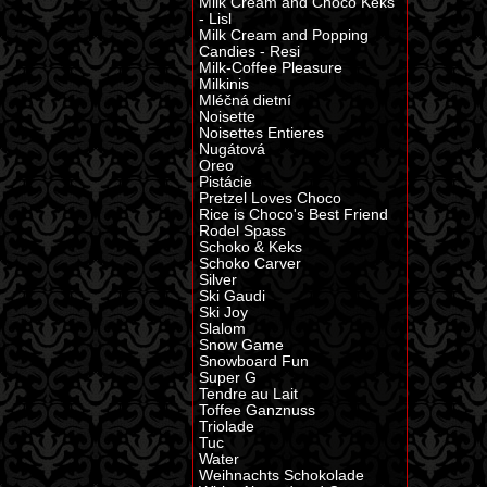
Milk Cream and Choco Keks
- Lisl
Milk Cream and Popping
Candies - Resi
Milk-Coffee Pleasure
Milkinis
Mléčná dietní
Noisette
Noisettes Entieres
Nugátová
Oreo
Pistácie
Pretzel Loves Choco
Rice is Choco's Best Friend
Rodel Spass
Schoko & Keks
Schoko Carver
Silver
Ski Gaudi
Ski Joy
Slalom
Snow Game
Snowboard Fun
Super G
Tendre au Lait
Toffee Ganznuss
Triolade
Tuc
Water
Weihnachts Schokolade