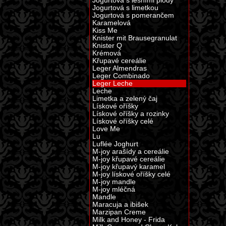
Jogurtová s lesními plody
Jogurtová s limetkou
Jogurtová s pomerančem
Karamelová
Kiss Me
Knister mit Brausegranulat
Knister Q
Krémová
Křupavé cereálie
Leger Almendras
Leger Combinado
Leger Leche
Leche
Limetka a zelený čaj
Lískové oříšky
Lískové oříšky a rozinky
Lískové oříšky celé
Love Me
Lu
Luflée Joghurt
M-joy arašídy a cereálie
M-joy křupavé cereálie
M-joy křupavý karamel
M-joy lískové oříšky celé
M-joy mandle
M-joy mléčná
Mandle
Maracuja a ibišek
Marzipan Creme
Milk and Honey - Frida