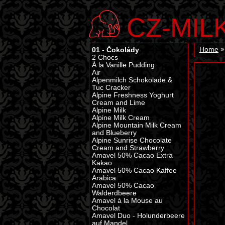
CZ-MIL
01 - Čokolády
Home
2 Chocs
Á la Vanille Pudding
Air
Alpenmilch Schokolade &
Tuc Cracker
Alpine Freshness Yoghurt
Cream and Lime
Alpine Milk
Alpine Milk Cream
Alpine Mountain Milk Cream
and Blueberry
Alpine Sunrise Chocolate
Cream and Strawberry
Amavel 50% Cacao Extra
Kakao
Amavel 50% Cacao Kaffee
Arabica
Amavel 50% Cacao
Walderdbeere
Amavel á la Mouse au
Chocolat
Amavel Duo - Holunderbeere
auf Mandel