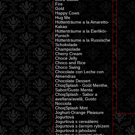
Fire
Gold
Happy Cows
Hug Me
Hüttenträume a la Amaretto-
Kakao
Hüttenträume a la Eierlikör-
Punsch
Hüttenträume a la Russische
Schokolade
Champiolade
Cherry Cream
Choce Jelly
Choco and Rice
Choco Swing
Chocolate con Leche con
Almendras
Chocolate Dessert
ChoqSplash - Goût Menthe,
Sabor/Gusto Menta
ChoqSplash - Sabor a
avellana/avelã, Gusto
Nocciola
ChoqSplash Mint
Joghurt-Orange Pleasure
Jogurtová
Jogurtová s cereáliemi
Jogurtová s černým rybízem
Jogurtová s jahodami