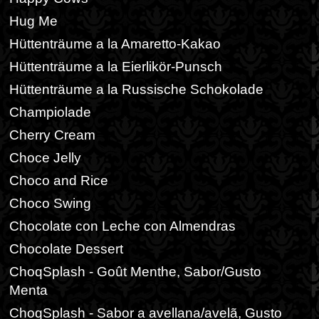
Hug Me
Hüttenträume a la Amaretto-Kakao
Hüttenträume a la Eierlikör-Punsch
Hüttenträume a la Russische Schokolade
Champiolade
Cherry Cream
Choce Jelly
Choco and Rice
Choco Swing
Chocolate con Leche con Almendras
Chocolate Dessert
ChoqSplash - Goût Menthe, Sabor/Gusto
Menta
ChoqSplash - Sabor a avellana/avelã, Gusto