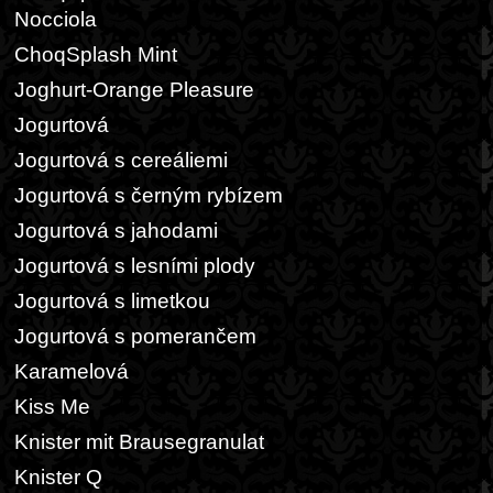
Nocciola
ChoqSplash Mint
Joghurt-Orange Pleasure
Jogurtová
Jogurtová s cereáliemi
Jogurtová s černým rybízem
Jogurtová s jahodami
Jogurtová s lesními plody
Jogurtová s limetkou
Jogurtová s pomerančem
Karamelová
Kiss Me
Knister mit Brausegranulat
Knister Q