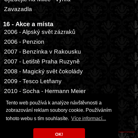
Zavazadla
16 - Akce a místa
2006 - Alpský svět zázraků
2006 - Penzion
2007 - Benzínka v Rakousku
2007 - Letiště Praha Ruzyně
2008 - Magický svět čokolády
2009 - Tesco Letňany
2010 - Socha - Hermann Meier
2014 - Buenos Aires, přístav
Tento web používá k analýze návštěvnosti a
zobrazování reklam soubory cookie. Používáním
17 - Ostatní
tohoto webu s tím souhlasíte.
Více informací...
Hrací karta
OK!