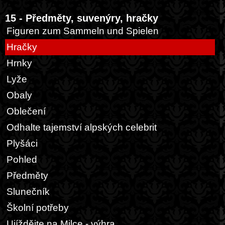
15 - Předměty, suvenýry, hračky
Figuren zum Sammeln und Spielen
Hračky
Hrnky
Lyže
Obaly
Oblečení
Odhalte tajemství alpských celebrit
Plyšáci
Pohled
Předměty
Slunečník
Školní potřeby
Ujíždějte na Milce - výhra