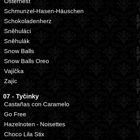
Osternest
Schmunzel-Hasen-Häuschen
Schokoladenherz
Sněhuláci
Sněhulák
Snow Balls
Snow Balls Oreo
Vajíčka
Zajíc
07 - Tyčinky
Castañas con Caramelo
Go Free
Hazelnoten - Noisettes
Choco Lila Stix