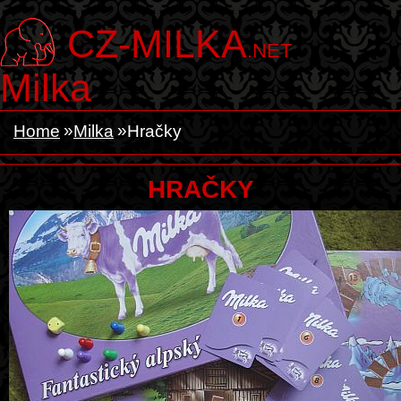
CZ-MILKA
.NET
Milka
Home
Milka
Hračky
HRAČKY