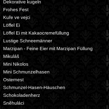
Dekorative kugeln
Frohes Fest
Kuře ve vejci
Löffel Ei
Löffel Ei mit Kakaocremefüllung
Lustige Schneemänner
Marzipan - Feine Eier mit Marzipan Füllung
Mikuláš
Mini Nikolos
Mini Schmunzelhasen
Osternest
Schmunzel-Hasen-Häuschen
Schokoladenherz
Sněhuláci