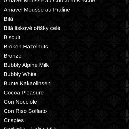
Amavel Mousse au Chocolat Kirsche
Amavel Mousse au Praliné
Bílá
Bílá lískové oříšky celé
Biscuit
Broken Hazelnuts
Bronze
Bubbly Alpine Milk
Bubbly White
Bunte Kakaolinsen
Cocoa Pleasure
Con Nocciole
Con Riso Soffiato
Crispies