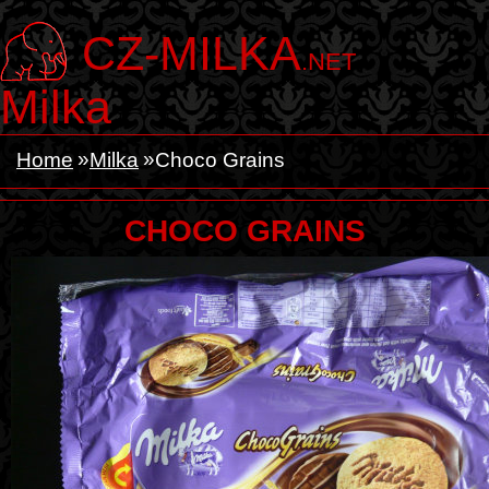
CZ-MILKA
.NET
Milka
Home
Milka
Choco Grains
CHOCO GRAINS