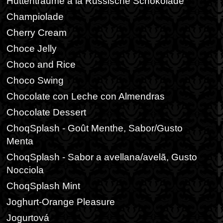
Hüttenträume a la Russische Schokolade
Champiolade
Cherry Cream
Choce Jelly
Choco and Rice
Choco Swing
Chocolate con Leche con Almendras
Chocolate Dessert
ChoqSplash - Goût Menthe, Sabor/Gusto
Menta
ChoqSplash - Sabor a avellana/avelã, Gusto
Nocciola
ChoqSplash Mint
Joghurt-Orange Pleasure
Jogurtová