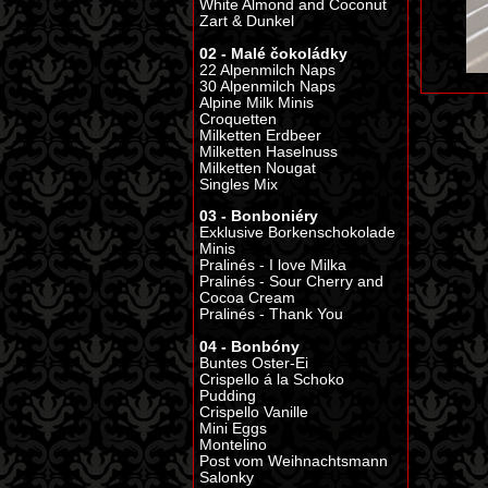
White Almond and Coconut
Zart & Dunkel
02 - Malé čokoládky
22 Alpenmilch Naps
30 Alpenmilch Naps
Alpine Milk Minis
Croquetten
Milketten Erdbeer
Milketten Haselnuss
Milketten Nougat
Singles Mix
03 - Bonboniéry
Exklusive Borkenschokolade
Minis
Pralinés - I love Milka
Pralinés - Sour Cherry and
Cocoa Cream
Pralinés - Thank You
04 - Bonbóny
Buntes Oster-Ei
Crispello á la Schoko
Pudding
Crispello Vanille
Mini Eggs
Montelino
Post vom Weihnachtsmann
Salonky