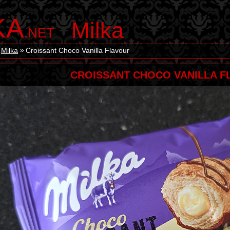
KA
Milka
.NET
Milka
Croissant Choco Vanilla Flavour
CROISSANT CHOCO VANILLA F