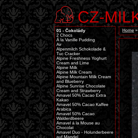
CZ-MIL
01 - Čokolády
Home
2 Chocs
Á la Vanille Pudding
Air
Alpenmilch Schokolade &
Tuc Cracker
Alpine Freshness Yoghurt
Cream and Lime
Alpine Milk
Alpine Milk Cream
Alpine Mountain Milk Cream
and Blueberry
Alpine Sunrise Chocolate
Cream and Strawberry
Amavel 50% Cacao Extra
Kakao
Amavel 50% Cacao Kaffee
Arabica
Amavel 50% Cacao
Walderdbeere
Amavel á la Mouse au
Chocolat
Amavel Duo - Holunderbeere
auf Mandel