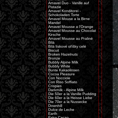
Amavel Duo - Vanille auf
Pistazie
Amavel Konditorei -
Schokoladen Torte
Amavel Mouse a la Birne
Mandel
Amavel Mousse a l'Orange
Amavel Mousse au Chocolat
Kirsche
Amavel Mousse au Praliné
Bílá
Bílá lískové oříšky celé
Biscuit
Broken Hazelnuts
Bronze
Bubbly Alpine Milk
Bubbly White
Bunte Kakaolinsen
Cocoa Pleasure
Con Nocciole
Con Riso Soffiato
Crispies
Darkmilk - Alpine Milk
Die 50er a la Vanille Pudding
Die 60er a la Heisse Liebe
Die 70er a la Nussecke
Downhill
Dulce de Leche
Earth
Extra Cacao