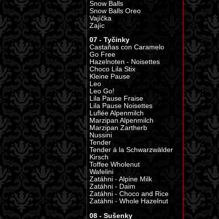
Snow Balls
Snow Balls Oreo
Vajíčka
Zajíc
07 - Tyčinky
Castañas con Caramelo
Go Free
Hazelnoten - Noisettes
Choco Lila Stix
Kleine Pause
Leo
Leo Go!
Lila Pause Fraise
Lila Pause Noisettes
Luflée Alpenmilch
Marzipan Alpenmilch
Marzipan Zartherb
Nussini
Tender
Tender á la Schwarzwälder
Kirsch
Toffee Wholenut
Wafelini
Zatáhni - Alpine Milk
Zatáhni - Daim
Zatáhni - Choco and Rice
Zatáhni - Whole Hazelnut
08 - Sušenky