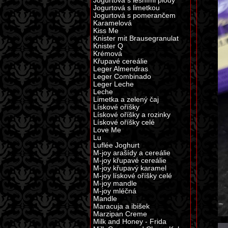
Jogurtová s lesními plody
Jogurtová s limetkou
Jogurtová s pomerančem
Karamelová
Kiss Me
Knister mit Brausegranulat
Knister Q
Krémová
Křupavé cereálie
Leger Almendras
Leger Combinado
Leger Leche
Leche
Limetka a zelený čaj
Lískové oříšky
Lískové oříšky a rozinky
Lískové oříšky celé
Love Me
Lu
Luflée Joghurt
M-joy arašídy a cereálie
M-joy křupavé cereálie
M-joy křupavý karamel
M-joy lískové oříšky celé
M-joy mandle
M-joy mléčná
Mandle
Maracuja a ibišek
Marzipan Creme
Milk and Honey - Frida