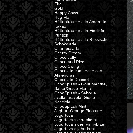
Fire
Gold
Happy Cows
Hug Me
Hüttenträume a la Amaretto-
Kakao
Hüttenträume a la Eierlikör-
Punsch
Hüttenträume a la Russische
Schokolade
Champiolade
Cherry Cream
Choce Jelly
Choco and Rice
Choco Swing
Chocolate con Leche con
Almendras
Chocolate Dessert
ChoqSplash - Goût Menthe,
Sabor/Gusto Menta
ChoqSplash - Sabor a
avellana/avelã, Gusto
Nocciola
ChoqSplash Mint
Joghurt-Orange Pleasure
Jogurtová
Jogurtová s cereáliemi
Jogurtová s černým rybízem
Jogurtová s jahodami