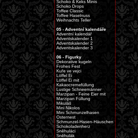
Schoko & Keks Minis
Schoko Drops
Toffee Classic
Toffee Haselnuss
Weihnachts Teller
05 - Adventní kalendáře
Adventní kalendář
Adventskalender 1
Adventskalender 2
Adventskalender 3
06 - Figurky
Dekorative kugeln
Frohes Fest
Kuře ve vejci
Löffel Ei
Löffel Ei mit
Kakaocremefüllung
Lustige Schneemänner
Marzipan - Feine Eier mit
Marzipan Füllung
Mikuláš
Mini Nikolos
Mini Schmunzelhasen
Osternest
Schmunzel-Hasen-Häuschen
Schokoladenherz
Sněhuláci
Sněhulák