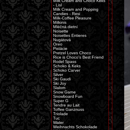
Milk Cream and Choco Keks
- Lisl
Milk Cream and Popping
Candies - Resi
Milk-Coffee Pleasure
Milkinis
Mléčná dietní
Noisette
Noisettes Entieres
Nugátová
Oreo
Pistácie
Pretzel Loves Choco
Rice is Choco's Best Friend
Rodel Spass
Schoko & Keks
Schoko Carver
Silver
Ski Gaudi
Ski Joy
Slalom
Snow Game
Snowboard Fun
Super G
Tendre au Lait
Toffee Ganznuss
Triolade
Tuc
Water
Weihnachts Schokolade