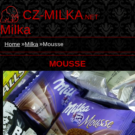
CZ-MILKA
.NET
Milka
Home
Milka
Mousse
MOUSSE