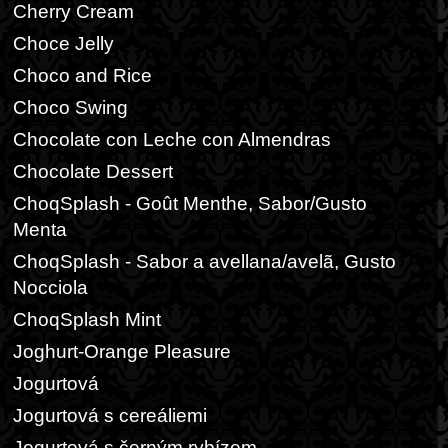
Cherry Cream
Choce Jelly
Choco and Rice
Choco Swing
Chocolate con Leche con Almendras
Chocolate Dessert
ChoqSplash - Goût Menthe, Sabor/Gusto
Menta
ChoqSplash - Sabor a avellana/avelã, Gusto
Nocciola
ChoqSplash Mint
Joghurt-Orange Pleasure
Jogurtová
Jogurtová s cereáliemi
Jogurtová s černým rybízem