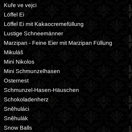
Kuře ve vejci
Löffel Ei
Löffel Ei mit Kakaocremefüllung
Lustige Schneemänner
Marzipan - Feine Eier mit Marzipan Füllung
Mikuláš
Mini Nikolos
Mini Schmunzelhasen
Osternest
Schmunzel-Hasen-Häuschen
Schokoladenherz
Sněhuláci
Sněhulák
Snow Balls