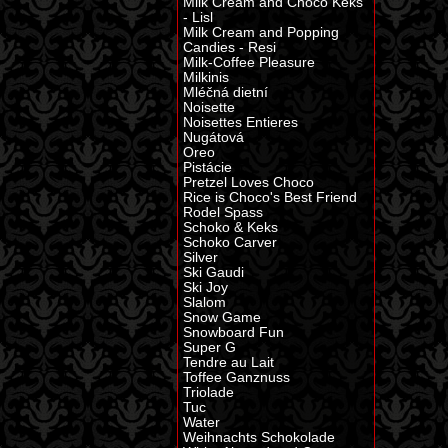
Milk Cream and Choco Keks
- Lisl
Milk Cream and Popping
Candies - Resi
Milk-Coffee Pleasure
Milkinis
Mléčná dietní
Noisette
Noisettes Entieres
Nugátová
Oreo
Pistácie
Pretzel Loves Choco
Rice is Choco's Best Friend
Rodel Spass
Schoko & Keks
Schoko Carver
Silver
Ski Gaudi
Ski Joy
Slalom
Snow Game
Snowboard Fun
Super G
Tendre au Lait
Toffee Ganznuss
Triolade
Tuc
Water
Weihnachts Schokolade