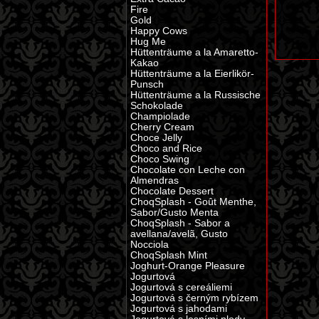
Fire
Gold
Happy Cows
Hug Me
Hüttenträume a la Amaretto-
Kakao
Hüttenträume a la Eierlikör-
Punsch
Hüttenträume a la Russische
Schokolade
Champiolade
Cherry Cream
Choce Jelly
Choco and Rice
Choco Swing
Chocolate con Leche con
Almendras
Chocolate Dessert
ChoqSplash - Goût Menthe,
Sabor/Gusto Menta
ChoqSplash - Sabor a
avellana/avelã, Gusto
Nocciola
ChoqSplash Mint
Joghurt-Orange Pleasure
Jogurtová
Jogurtová s cereáliemi
Jogurtová s černým rybízem
Jogurtová s jahodami