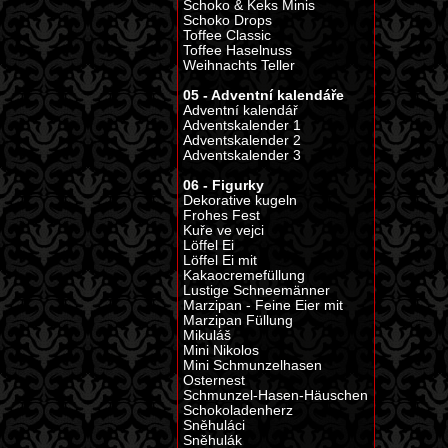
Schoko & Keks Minis
Schoko Drops
Toffee Classic
Toffee Haselnuss
Weihnachts Teller
05 - Adventní kalendáře
Adventní kalendář
Adventskalender 1
Adventskalender 2
Adventskalender 3
06 - Figurky
Dekorative kugeln
Frohes Fest
Kuře ve vejci
Löffel Ei
Löffel Ei mit
Kakaocremefüllung
Lustige Schneemänner
Marzipan - Feine Eier mit
Marzipan Füllung
Mikuláš
Mini Nikolos
Mini Schmunzelhasen
Osternest
Schmunzel-Hasen-Häuschen
Schokoladenherz
Sněhuláci
Sněhulák