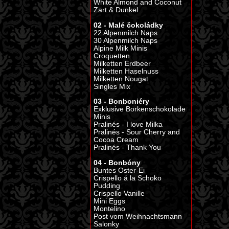
White Almond and Coconut
Zart & Dunkel
02 - Malé čokoládky
22 Alpenmilch Naps
30 Alpenmilch Naps
Alpine Milk Minis
Croquetten
Milketten Erdbeer
Milketten Haselnuss
Milketten Nougat
Singles Mix
03 - Bonboniéry
Exklusive Borkenschokolade
Minis
Pralinés - I love Milka
Pralinés - Sour Cherry and
Cocoa Cream
Pralinés - Thank You
04 - Bonbóny
Buntes Oster-Ei
Crispello á la Schoko
Pudding
Crispello Vanille
Mini Eggs
Montelino
Post vom Weihnachtsmann
Salonky