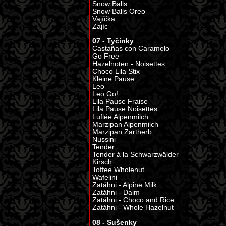
Snow Balls
Snow Balls Oreo
Vajíčka
Zajíc
07 - Tyčinky
Castañas con Caramelo
Go Free
Hazelnoten - Noisettes
Choco Lila Stix
Kleine Pause
Leo
Leo Go!
Lila Pause Fraise
Lila Pause Noisettes
Luflée Alpenmilch
Marzipan Alpenmilch
Marzipan Zartherb
Nussini
Tender
Tender á la Schwarzwälder
Kirsch
Toffee Wholenut
Wafelini
Zatáhni - Alpine Milk
Zatáhni - Daim
Zatáhni - Choco and Rice
Zatáhni - Whole Hazelnut
08 - Sušenky