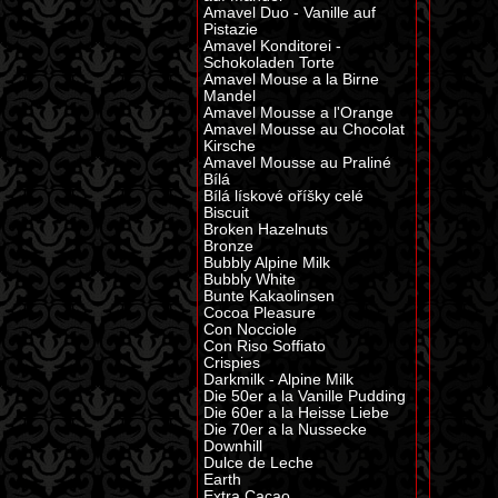
Amavel Duo - Vanille auf
Pistazie
Amavel Konditorei -
Schokoladen Torte
Amavel Mouse a la Birne
Mandel
Amavel Mousse a l'Orange
Amavel Mousse au Chocolat
Kirsche
Amavel Mousse au Praliné
Bílá
Bílá lískové oříšky celé
Biscuit
Broken Hazelnuts
Bronze
Bubbly Alpine Milk
Bubbly White
Bunte Kakaolinsen
Cocoa Pleasure
Con Nocciole
Con Riso Soffiato
Crispies
Darkmilk - Alpine Milk
Die 50er a la Vanille Pudding
Die 60er a la Heisse Liebe
Die 70er a la Nussecke
Downhill
Dulce de Leche
Earth
Extra Cacao