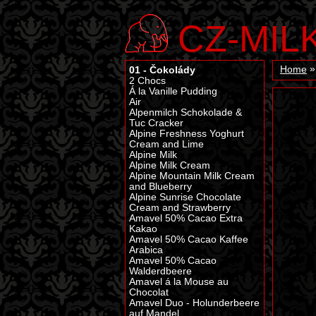
CZ-MIL
01 - Čokolády
Home
2 Chocs
Á la Vanille Pudding
Air
Alpenmilch Schokolade &
Tuc Cracker
Alpine Freshness Yoghurt
Cream and Lime
Alpine Milk
Alpine Milk Cream
Alpine Mountain Milk Cream
and Blueberry
Alpine Sunrise Chocolate
Cream and Strawberry
Amavel 50% Cacao Extra
Kakao
Amavel 50% Cacao Kaffee
Arabica
Amavel 50% Cacao
Walderdbeere
Amavel á la Mouse au
Chocolat
Amavel Duo - Holunderbeere
auf Mandel