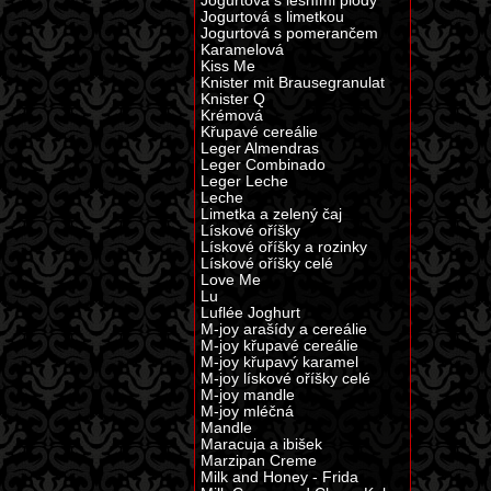
Jogurtová s lesními plody
Jogurtová s limetkou
Jogurtová s pomerančem
Karamelová
Kiss Me
Knister mit Brausegranulat
Knister Q
Krémová
Křupavé cereálie
Leger Almendras
Leger Combinado
Leger Leche
Leche
Limetka a zelený čaj
Lískové oříšky
Lískové oříšky a rozinky
Lískové oříšky celé
Love Me
Lu
Luflée Joghurt
M-joy arašídy a cereálie
M-joy křupavé cereálie
M-joy křupavý karamel
M-joy lískové oříšky celé
M-joy mandle
M-joy mléčná
Mandle
Maracuja a ibišek
Marzipan Creme
Milk and Honey - Frida