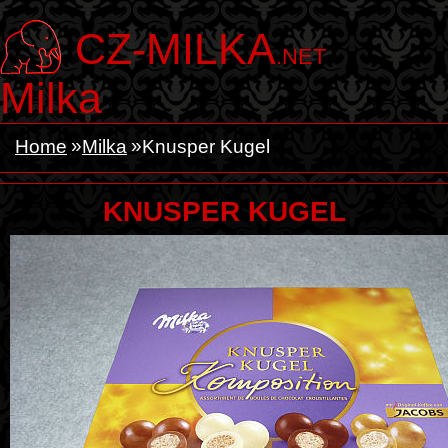
CZ-MILKA
.NET
Milka
Home
Milka
Knusper Kugel
KNUSPER KUGEL