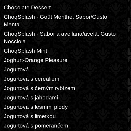
Chocolate Dessert
ChoqSplash - Goût Menthe, Sabor/Gusto
Menta
ChoqSplash - Sabor a avellana/avelã, Gusto
Nocciola
ChoqSplash Mint
Joghurt-Orange Pleasure
Jogurtová
Jogurtová s cereáliemi
Jogurtová s černým rybízem
Jogurtová s jahodami
Jogurtová s lesními plody
Jogurtová s limetkou
Jogurtová s pomerančem