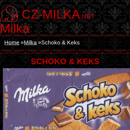
CZ-MILKA
.NET
Milka
Home
Milka
Schoko & Keks
SCHOKO & KEKS