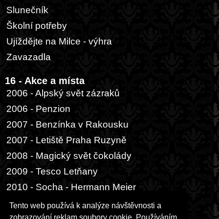
Slunečník
Školní potřeby
Ujíždějte na Milce - výhra
Zavazadla
16 - Akce a místa
2006 - Alpský svět zázraků
2006 - Penzion
2007 - Benzínka v Rakousku
2007 - Letiště Praha Ruzyně
2008 - Magický svět čokolády
2009 - Tesco Letňany
2010 - Socha - Hermann Meier
2014 - Buenos Aires, přístav
Tento web používá k analýze návštěvnosti a
zobrazování reklam soubory cookie. Používáním