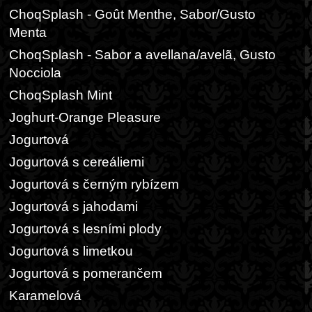
ChoqSplash - Goût Menthe, Sabor/Gusto
Menta
ChoqSplash - Sabor a avellana/avelã, Gusto
Nocciola
ChoqSplash Mint
Joghurt-Orange Pleasure
Jogurtová
Jogurtová s cereáliemi
Jogurtová s černým rybízem
Jogurtová s jahodami
Jogurtová s lesními plody
Jogurtová s limetkou
Jogurtová s pomerančem
Karamelová