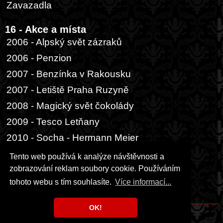
Zavazadla
16 - Akce a místa
2006 - Alpský svět zázraků
2006 - Penzion
2007 - Benzínka v Rakousku
2007 - Letiště Praha Ruzyně
2008 - Magický svět čokolády
2009 - Tesco Letňany
2010 - Socha - Hermann Meier
2014 - Buenos Aires, přístav
Tento web používá k analýze návštěvnosti a
zobrazování reklam soubory cookie. Používáním
17 - Ostatní
tohoto webu s tím souhlasíte.
Více informací...
Hrací karta
OK!
Copyright © 1999 - 2026 Milka