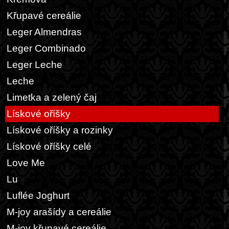
Křupavé cereálie
Leger Almendras
Leger Combinado
Leger Leche
Leche
Limetka a zelený čaj
Lískové oříšky
Lískové oříšky a rozinky
Lískové oříšky celé
Love Me
Lu
Luflée Joghurt
M-joy arašídy a cereálie
M-joy křupavé cereálie