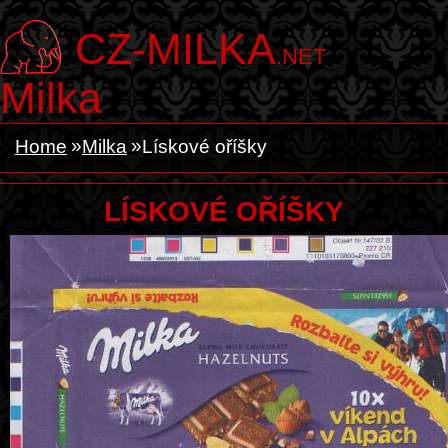
CZ-MILKA
.NET
Milka
Home
Milka
Lískové oříšky
LÍSKOVÉ OŘÍŠKY