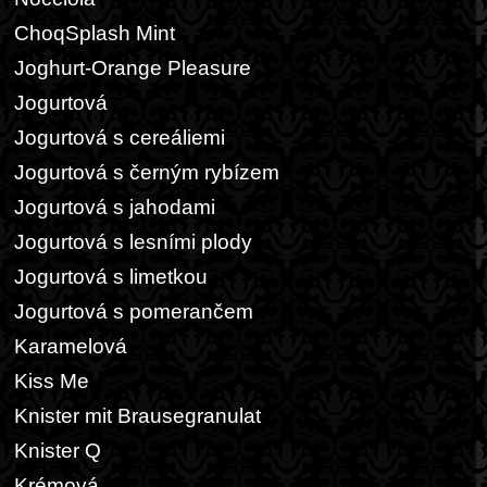
ChoqSplash Mint
Joghurt-Orange Pleasure
Jogurtová
Jogurtová s cereáliemi
Jogurtová s černým rybízem
Jogurtová s jahodami
Jogurtová s lesními plody
Jogurtová s limetkou
Jogurtová s pomerančem
Karamelová
Kiss Me
Knister mit Brausegranulat
Knister Q
Krémová