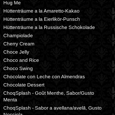
Hug Me
Hüttenträume a la Amaretto-Kakao
Hüttenträume a la Eierlikör-Punsch
Hüttenträume a la Russische Schokolade
Champiolade
Cherry Cream
Choce Jelly
Choco and Rice
Choco Swing
Chocolate con Leche con Almendras
Chocolate Dessert
ChoqSplash - Goût Menthe, Sabor/Gusto
Menta
ChoqSplash - Sabor a avellana/avelã, Gusto
Nocciola