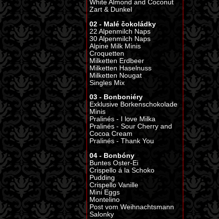
White Almond and Coconut
Zart & Dunkel
02 - Malé čokoládky
22 Alpenmilch Naps
30 Alpenmilch Naps
Alpine Milk Minis
Croquetten
Milketten Erdbeer
Milketten Haselnuss
Milketten Nougat
Singles Mix
03 - Bonboniéry
Exklusive Borkenschokolade
Minis
Pralinés - I love Milka
Pralinés - Sour Cherry and
Cocoa Cream
Pralinés - Thank You
04 - Bonbóny
Buntes Oster-Ei
Crispello á la Schoko
Pudding
Crispello Vanille
Mini Eggs
Montelino
Post vom Weihnachtsmann
Salonky