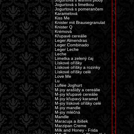
Jogurtová s lesními plody
Jogurtová s limetkou
Jogurtová s pomerančem
Karamelová
Kiss Me
Knister mit Brausegranulat
Knister Q
Krémová
Křupavé cereálie
Leger Almendras
Leger Combinado
Leger Leche
Leche
Limetka a zelený čaj
Lískové oříšky
Lískové oříšky a rozinky
Lískové oříšky celé
Love Me
Lu
Luflée Joghurt
M-joy arašídy a cereálie
M-joy křupavé cereálie
M-joy křupavý karamel
M-joy lískové oříšky celé
M-joy mandle
M-joy mléčná
Mandle
Maracuja a ibišek
Marzipan Creme
Milk and Honey - Frida