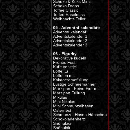
Schoko & Keks Minis
Schoko Drops
Toffee Classic
Toffee Haselnuss
Weihnachts Teller
05 - Adventní kalendáře
Adventní kalendář
Adventskalender 1
Adventskalender 2
Adventskalender 3
06 - Figurky
Dekorative kugeln
Frohes Fest
Kuře ve vejci
Löffel Ei
Löffel Ei mit
Kakaocremefüllung
Lustige Schneemänner
Marzipan - Feine Eier mit
Marzipan Füllung
Mikuláš
Mini Nikolos
Mini Schmunzelhasen
Osternest
Schmunzel-Hasen-Häuschen
Schokoladenherz
Sněhuláci
Sněhulák