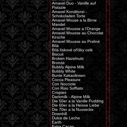
Amavel Duo - Vanille auf
Pistazie
Amavel Konditorei -
Schokoladen Torte
Amavel Mouse a la Birne
Mandel
Amavel Mousse a l'Orange
Amavel Mousse au Chocolat
Kirsche
Amavel Mousse au Praliné
Bílá
Bílá lískové oříšky celé
Biscuit
Broken Hazelnuts
Bronze
Bubbly Alpine Milk
Bubbly White
Bunte Kakaolinsen
Cocoa Pleasure
Con Nocciole
Con Riso Soffiato
Crispies
Darkmilk - Alpine Milk
Die 50er a la Vanille Pudding
Die 60er a la Heisse Liebe
Die 70er a la Nussecke
Downhill
Dulce de Leche
Earth
Extra Cacao