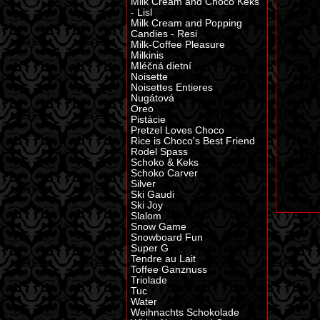
Milk Cream and Choco Keks
- Lisl
Milk Cream and Popping
Candies - Resi
Milk-Coffee Pleasure
Milkinis
Mléčná dietní
Noisette
Noisettes Entieres
Nugátová
Oreo
Pistácie
Pretzel Loves Choco
Rice is Choco's Best Friend
Rodel Spass
Schoko & Keks
Schoko Carver
Silver
Ski Gaudi
Ski Joy
Slalom
Snow Game
Snowboard Fun
Super G
Tendre au Lait
Toffee Ganznuss
Triolade
Tuc
Water
Weihnachts Schokolade