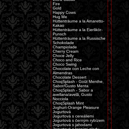
Fire
Gold
Happy Cows
Hug Me
Hüttenträume a la Amaretto-
Kakao
Hüttenträume a la Eierlikör-
Punsch
Hüttenträume a la Russische
Schokolade
Champiolade
Cherry Cream
Choce Jelly
Choco and Rice
Choco Swing
Chocolate con Leche con
Almendras
Chocolate Dessert
ChoqSplash - Goût Menthe,
Sabor/Gusto Menta
ChoqSplash - Sabor a
avellana/avelã, Gusto
Nocciola
ChoqSplash Mint
Joghurt-Orange Pleasure
Jogurtová
Jogurtová s cereáliemi
Jogurtová s černým rybízem
Jogurtová s jahodami