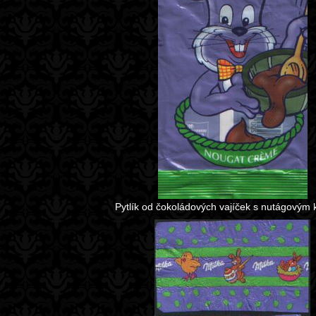
Pytlík od čokoládových vajíček s nutágový