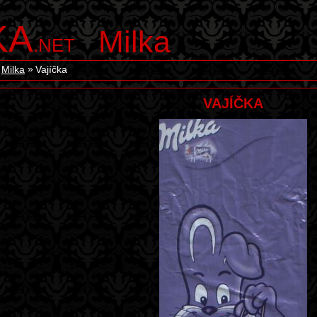
KA
Milka
.NET
Milka
Vajíčka
VAJÍČKA