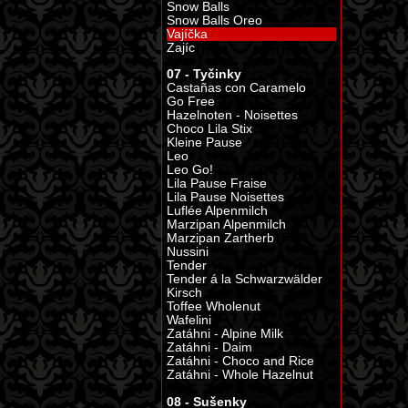
Snow Balls
Snow Balls Oreo
Vajíčka
Zajíc
07 - Tyčinky
Castañas con Caramelo
Go Free
Hazelnoten - Noisettes
Choco Lila Stix
Kleine Pause
Leo
Leo Go!
Lila Pause Fraise
Lila Pause Noisettes
Luflée Alpenmilch
Marzipan Alpenmilch
Marzipan Zartherb
Nussini
Tender
Tender á la Schwarzwälder
Kirsch
Toffee Wholenut
Wafelini
Zatáhni - Alpine Milk
Zatáhni - Daim
Zatáhni - Choco and Rice
Zatáhni - Whole Hazelnut
08 - Sušenky