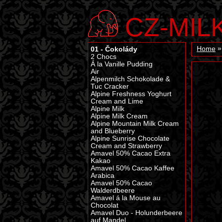
CZ-MIL
01 - Čokolády
Home
2 Chocs
Á la Vanille Pudding
Air
Alpenmilch Schokolade &
Tuc Cracker
Alpine Freshness Yoghurt
Cream and Lime
Alpine Milk
Alpine Milk Cream
Alpine Mountain Milk Cream
and Blueberry
Alpine Sunrise Chocolate
Cream and Strawberry
Amavel 50% Cacao Extra
Kakao
Amavel 50% Cacao Kaffee
Arabica
Amavel 50% Cacao
Walderdbeere
Amavel á la Mouse au
Chocolat
Amavel Duo - Holunderbeere
auf Mandel