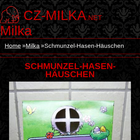
CZ-MILKA
.NET
Milka
Home
Milka
Schmunzel-Hasen-Häuschen
SCHMUNZEL-HASEN-
HÄUSCHEN