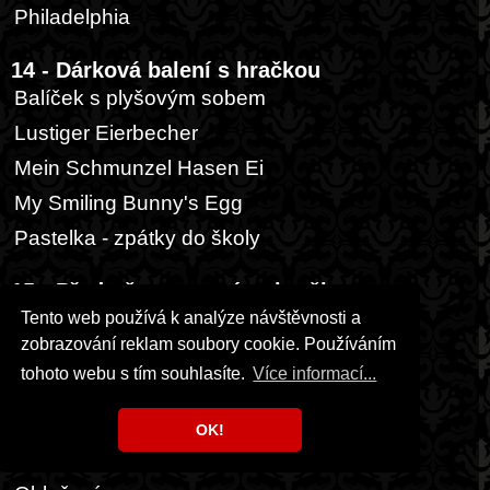
Philadelphia
14 - Dárková balení s hračkou
Balíček s plyšovým sobem
Lustiger Eierbecher
Mein Schmunzel Hasen Ei
My Smiling Bunny's Egg
Pastelka - zpátky do školy
15 - Předměty, suvenýry, hračky
Figuren zum Sammeln und Spielen
Tento web používá k analýze návštěvnosti a
zobrazování reklam soubory cookie. Používáním
Hračky
tohoto webu s tím souhlasíte.
Více informací...
Hrnky
Lyže
OK!
Obaly