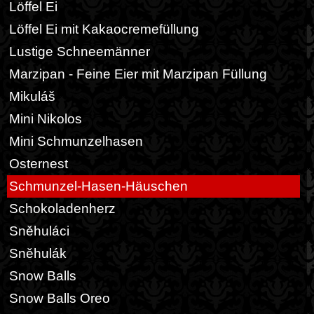
Löffel Ei
Löffel Ei mit Kakaocremefüllung
Lustige Schneemänner
Marzipan - Feine Eier mit Marzipan Füllung
Mikuláš
Mini Nikolos
Mini Schmunzelhasen
Osternest
Schmunzel-Hasen-Häuschen
Schokoladenherz
Sněhuláci
Sněhulák
Snow Balls
Snow Balls Oreo