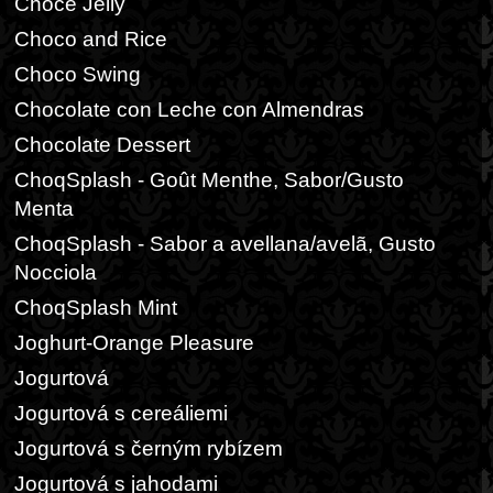
Choce Jelly
Choco and Rice
Choco Swing
Chocolate con Leche con Almendras
Chocolate Dessert
ChoqSplash - Goût Menthe, Sabor/Gusto
Menta
ChoqSplash - Sabor a avellana/avelã, Gusto
Nocciola
ChoqSplash Mint
Joghurt-Orange Pleasure
Jogurtová
Jogurtová s cereáliemi
Jogurtová s černým rybízem
Jogurtová s jahodami