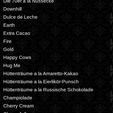
Die 70er a la Nussecke
Downhill
Dulce de Leche
Earth
Extra Cacao
Fire
Gold
Happy Cows
Hug Me
Hüttenträume a la Amaretto-Kakao
Hüttenträume a la Eierlikör-Punsch
Hüttenträume a la Russische Schokolade
Champiolade
Cherry Cream